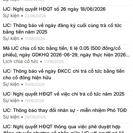
IJC: Nghị quyết HĐQT số 26 ngày 18/06/2026
Sự kiện •
22/06/2026
IJC: Thông báo về ngày đăng ký cuối cùng trả cổ tức
bằng tiền năm 2025
Sự kiện •
17/06/2026
Mã IJC chia cổ tức bằng tiền, tỉ lệ 0.05 (500 đồng/cổ
phiếu), ngày GDKHQ 2026-06-29, ngày thực hiện 2026-
10-07
Lịch chia cổ tức •
17/06/2026
IJC: Thông báo về ngày ĐKCC chi trả cổ tức bằng tiền
cho cổ đông hiện hữu
Sự kiện •
15/06/2026
IJC: Nghị quyết HĐQT về việc chi trả cổ tức năm 2025
Sự kiện •
11/06/2026
IJC: Thông báo thay đổi nhân sự - miễn nhiệm Phó TGĐ
Sự kiện •
29/05/2026
IJC: Nghị quyết HĐQT thông qua việc phê duyệt hợp
đồng chuyển nhượng cổ phần giữa IJC với người có liên