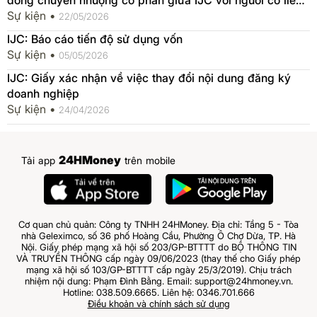
quan của người nội bộ
Sự kiện •
22/05/2026
IJC: Báo cáo tiến độ sử dụng vốn
Sự kiện •
05/05/2026
IJC: Giấy xác nhận về việc thay đổi nội dung đăng ký
doanh nghiệp
Sự kiện •
24/04/2026
24HMoney
Tải app
trên mobile
Cơ quan chủ quản: Công ty TNHH 24HMoney. Địa chỉ: Tầng 5 - Tòa
nhà Geleximco, số 36 phố Hoàng Cầu, Phường Ô Chợ Dừa, TP. Hà
Nội. Giấy phép mạng xã hội số 203/GP-BTTTT do BỘ THÔNG TIN
VÀ TRUYỀN THÔNG cấp ngày 09/06/2023 (thay thế cho Giấy phép
mạng xã hội số 103/GP-BTTTT cấp ngày 25/3/2019). Chịu trách
nhiệm nội dung: Phạm Đình Bằng. Email: support@24hmoney.vn.
Hotline: 038.509.6665. Liên hệ: 0346.701.666
Điều khoản và chính sách sử dụng