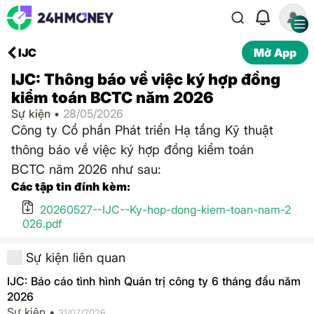
IJC
Mở App
IJC: Thông báo về việc ký hợp đồng
kiểm toán BCTC năm 2026
Sự kiện •
28/05/2026
Công ty Cổ phần Phát triển Hạ tầng Kỹ thuật
thông báo về việc ký hợp đồng kiểm toán
BCTC năm 2026 như sau:
Các tập tin đính kèm:
20260527--IJC--Ky-hop-dong-kiem-toan-nam-2
026.pdf
Sự kiện liên quan
IJC: Báo cáo tình hình Quản trị công ty 6 tháng đầu năm
2026
Sự kiện •
31/07/2026