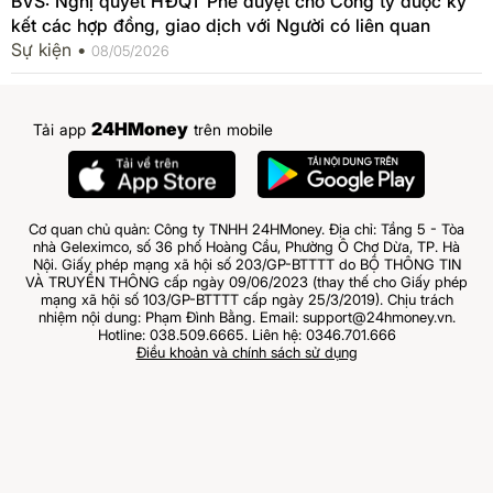
BVS: Nghị quyết HĐQT Phê duyệt cho Công ty được ký
kết các hợp đồng, giao dịch với Người có liên quan
Sự kiện •
08/05/2026
24HMoney
Tải app
trên mobile
Cơ quan chủ quản: Công ty TNHH 24HMoney. Địa chỉ: Tầng 5 - Tòa
nhà Geleximco, số 36 phố Hoàng Cầu, Phường Ô Chợ Dừa, TP. Hà
Nội. Giấy phép mạng xã hội số 203/GP-BTTTT do BỘ THÔNG TIN
VÀ TRUYỀN THÔNG cấp ngày 09/06/2023 (thay thế cho Giấy phép
mạng xã hội số 103/GP-BTTTT cấp ngày 25/3/2019). Chịu trách
nhiệm nội dung: Phạm Đình Bằng. Email: support@24hmoney.vn.
Hotline: 038.509.6665. Liên hệ: 0346.701.666
Điều khoản và chính sách sử dụng