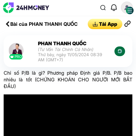
Bài của PHAN THANH QUỐC
Tải App
PHAN THANH QUỐC
(Tư Vấn Tài Chính Cá Nhân)
Thứ bảy, ngày 11/05/2024 08:39
PRO
AM (GMT+7)
Chỉ số P/B là gì? Phương pháp Định giá P/B. P/B bao
nhiêu là tốt (CHỨNG KHOÁN CHO NGƯỜI MỚI BẮT
ĐẦU)