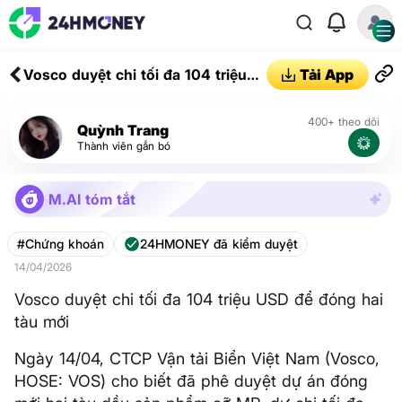
Vosco duyệt chi tối đa 104 triệu
Tải App
USD để đóng hai tàu mới
400+ theo dõi
Quỳnh Trang
Thành viên gắn bó
M.AI tóm tắt
#Chứng khoán
24HMONEY đã kiểm duyệt
14/04/2026
Vosco duyệt chi tối đa 104 triệu USD để đóng hai
tàu mới
Ngày 14/04, CTCP Vận tải Biển Việt Nam (Vosco,
HOSE: VOS) cho biết đã phê duyệt dự án đóng