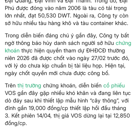
Đại Quang, Đại Vinh và Đại Thành. Trong đó, Đại
Phú được đóng vào năm 2006 là tàu có tải trọng
lớn nhất, đạt 50,530 DWT. Ngoài ra, Công ty còn
sở hữu nhiều tàu hàng khô và tàu container khác.
Trong diễn biến đáng chú ý gần đây, Công ty bất
ngờ thông báo hủy danh sách người sở hữu
chứng
khoán
thực hiện quyền tham dự ĐHĐCĐ thường
niên 2026 đã được chốt vào ngày 27/02 trước đó,
với lý do chưa kịp chuẩn bị tài liệu họp. Hiện tại,
ngày chốt quyền mới chưa được công bố.
Trên
thị trường
chứng khoán, diễn biến
cổ phiếu
VOS gần đây gặp nhiều khó khăn và đang liên tục
dò đáy sau khi thiết lập mẫu hình “cây thông”, với
đỉnh gần 19,000 đồng/cp thiết lập hồi đầu tháng
3. Kết phiên 14/04, thị giá VOS dừng lại tại 12,850
đồng/cp.