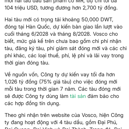
mới hai tàu dầu sản phẩm cỡ MR, dự chi tối đa
104 triệu USD, tương đương hơn 2,700 tỷ đồng.
Hai tàu mới có trọng tải khoảng 50,000 DWT,
đóng tại Hàn Quốc, dự kiến bàn giao lần lượt vào
cuối tháng 6/2028 và tháng 8/2028. Vosco cho
biết, mức giá kể trên chưa bao gồm chi phí nhận
tàu, đăng ký tàu, phí giám sát đóng mới và các chi
phí khác, các loại thuế, phí, lệ phí và lãi vay trong
thời gian đóng tàu.
Về nguồn vốn, Công ty dự kiến vay tối đa hơn
1,026 tỷ đồng (75% giá tàu) cho việc đóng mới
mỗi tàu trong thời gian 7 năm. Các tàu đóng mới
sẽ được Công ty dùng làm
tài sản
đảm bảo cho
các hợp đồng tín dụng.
Theo ghi nhận trên website của Vosco, hiện Công
ty đang hoạt động với 4 tàu dầu, gồm Đại Phú,