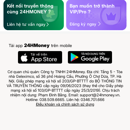
Kết nối truyền thông
Bạn muốn trở thành
cùng 24HMONEY ?
VIP/Pro ?
Đăng ký ngay
Liên hệ tư vấn ngay
24HMoney
Tải app
trên mobile
Cơ quan chủ quản: Công ty TNHH 24HMoney. Địa chỉ: Tầng 5 - Tòa
nhà Geleximco, số 36 phố Hoàng Cầu, Phường Ô Chợ Dừa, TP. Hà
Nội. Giấy phép mạng xã hội số 203/GP-BTTTT do BỘ THÔNG TIN
VÀ TRUYỀN THÔNG cấp ngày 09/06/2023 (thay thế cho Giấy phép
mạng xã hội số 103/GP-BTTTT cấp ngày 25/3/2019). Chịu trách
nhiệm nội dung: Phạm Đình Bằng. Email: support@24hmoney.vn.
Hotline: 038.509.6665. Liên hệ: 0346.701.666
Điều khoản và chính sách sử dụng