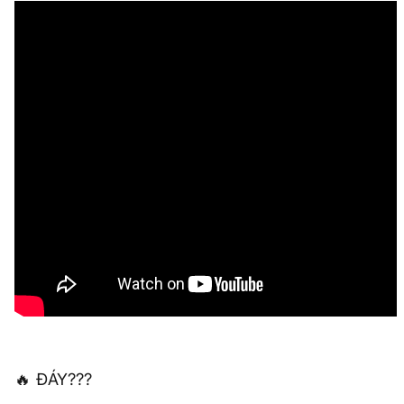
🔥 ĐÁY???