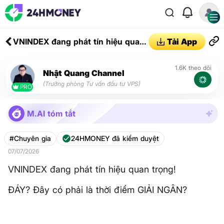
VNINDEX đang phát tín hiệu quan
Tải App
trọng!
1.6K theo dõi
Nhật Quang Channel
(Trưởng phòng Tư vấn đầu tư VPS)
PRO
M.AI tóm tắt
#Chuyên gia
24HMONEY đã kiểm duyệt
07/07/2026
VNINDEX đang phát tín hiệu quan trọng!
ĐÁY? Đây có phải là thời điểm GIẢI NGÂN?