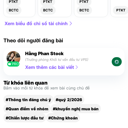
PTKT
PTKT
PTKT
BCTC
BCTC
BCTC
PTKT
Xem biểu đồ chỉ số tài chính
Theo dõi người đăng bài
Hằng Phan Stock
(Trưởng phòng Khối tư vấn đầu tư VPS)
PRO
Xem thêm các bài viết
Từ khóa liên quan
Bấm vào mỗi từ khóa để xem bài cùng chủ đề
#Thông tin đáng chú ý
#quý 2/2026
#Quan điểm về nhóm
#khuyến nghị mua bán
#Chiến lược đầu tư
#Chứng khoán