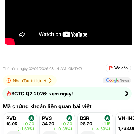
Báo cáo
Thứ năm, ngày 02/04/2026 08:44 AM (GMT+7)
Nhà đầu tư lưu ý
BCTC Q2.2026: xem ngay!
Mã chứng khoán liên quan bài viết
PVD
PVS
BSR
VN-IN
18.05
+0.30
34.30
+0.30
26.20
+1.15
1,768.0
(+1.69%)
(+0.88%)
(+4.59%)