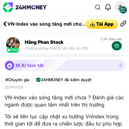
VN-Index vào sóng tăng mới chưa
Tải App
? Đánh giá các ngành được quan
tâm nhất trên thị trường
1.2K theo dõi
Hằng Phan Stock
(Trưởng phòng Khối tư vấn đầu tư VPS)
PRO
M.AI tóm tắt
#Chuyên gia
24HMONEY đã kiểm duyệt
02/04/2026
VN-Index vào sóng tăng mới chưa ? Đánh giá các
ngành được quan tâm nhất trên thị trường
Tôi sẽ liên tục cập nhật xu hướng Vnindex trong
thời gian tới để đưa ra chiến lược đầu tư phù hợp