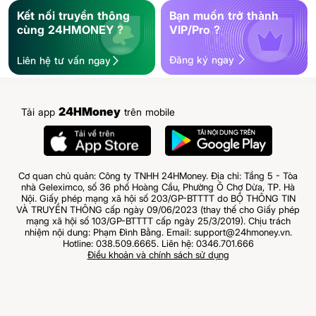
Kết nối truyền thông
Bạn muốn trở thành
cùng 24HMONEY ?
VIP/Pro ?
Đăng ký ngay
Liên hệ tư vấn ngay
24HMoney
Tải app
trên mobile
Cơ quan chủ quản: Công ty TNHH 24HMoney. Địa chỉ: Tầng 5 - Tòa
nhà Geleximco, số 36 phố Hoàng Cầu, Phường Ô Chợ Dừa, TP. Hà
Nội. Giấy phép mạng xã hội số 203/GP-BTTTT do BỘ THÔNG TIN
VÀ TRUYỀN THÔNG cấp ngày 09/06/2023 (thay thế cho Giấy phép
mạng xã hội số 103/GP-BTTTT cấp ngày 25/3/2019). Chịu trách
nhiệm nội dung: Phạm Đình Bằng. Email: support@24hmoney.vn.
Hotline: 038.509.6665. Liên hệ: 0346.701.666
Điều khoản và chính sách sử dụng