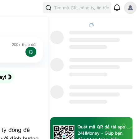
Tìm mã CK, công ty, tin tức
200+ theo dõi
ay!
o
Quét mã QR để tải app
 tỷ đồng để
24HMoney - Giúp bạn
với định hướng