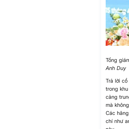
Tổng giám
Anh Duy
Trả lời c
trong khu
cảng trun
mà không 
Các hãng 
chí như a