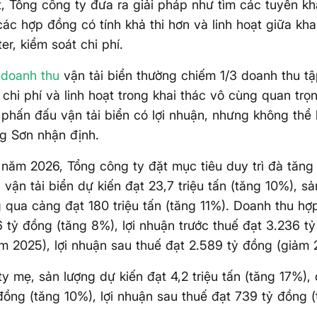
, Tổng công ty đưa ra giải pháp như tìm các tuyến kha
các hợp đồng có tính khả thi hơn và linh hoạt giữa kha
er, kiểm soát chi phí.
g
doanh thu
vận tải biển thường chiếm 1/3 doanh thu t
 chi phí và linh hoạt trong khai thác vô cùng quan tr
 phấn đấu vận tải biển có lợi nhuận, nhưng không th
g Sơn nhận định.
năm 2026, Tổng công ty đặt mục tiêu duy trì đà tăng 
 vận tải biển dự kiến đạt 23,7 triệu tấn (tăng 10%), s
 qua cảng đạt 180 triệu tấn (tăng 11%). Doanh thu hợ
6 tỷ đồng (tăng 8%), lợi nhuận trước thuế đạt 3.236 t
 2025), lợi nhuận sau thuế đạt 2.589 tỷ đồng (giảm 
ty mẹ, sản lượng dự kiến đạt 4,2 triệu tấn (tăng 17%),
đồng (tăng 10%), lợi nhuận sau thuế đạt 739 tỷ đồng 