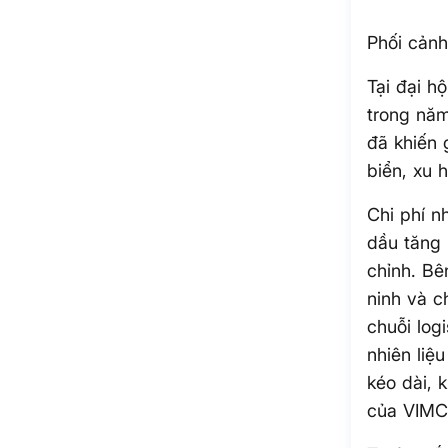
Phối cảnh
Tại đại h
trong năm
đã khiến 
biển, xu 
Chi phí n
dầu tăng 
chỉnh. Bê
ninh và c
chuỗi log
nhiên liệ
kéo dài, 
của VIMC