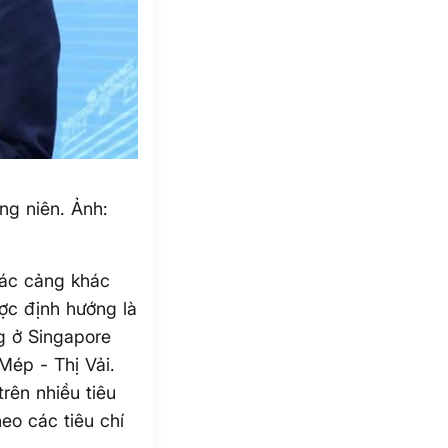
ng niên. Ảnh:
các cảng khác
ợc định hướng là
g ở Singapore
Mép - Thị Vải.
rên nhiều tiêu
eo các tiêu chí