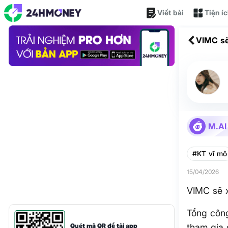
Viết bài
Tiện í
VIMC sẽ
M.AI
#KT vĩ mô
15/04/2026
VIMC sẽ x
Tổng công
Quét mã QR để tải app
tham gia 