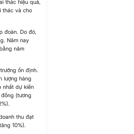
i thác hiệu quả,
i thác và cho
ập đoàn. Do đó,
ọng. Năm nay
ể bằng năm
trưởng ổn định.
ản lượng hàng
p nhất dự kiến
ỷ đồng (tương
2%).
 doanh thu đạt
(tăng 10%).