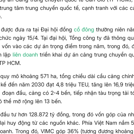
 trung tâm trung chuyển quốc tế, cạnh tranh với các c
.
 được đưa ra tại Đại hội đồng
cổ đông
thường niên n
chức ngày 15/4. Tại đại hội, Tổng công ty đã thông q
 vốn vào các dự án trọng điểm trong năm, trong đó, 
h lập
liên doanh
triển khai dự án cảng trung chuyển qu
 TP HCM.
quy mô khoảng 571 ha, tổng chiều dài cầu cảng chín
t kế đến năm 2030 đạt 4,8 triệu TEU, tăng lên 16,9 tr
i đoạn đầu, cảng có 2-4 bến, tiếp nhận tàu trọng tải t
ó thể mở rộng lên 13 bến.
đầu tư hơn 128.872 tỷ đồng, trong đó vốn góp của n
lại huy động từ các nguồn khác. Phía Việt Nam nắm 5
 doanh. Trong đó, VIMC góp 36% (tương đương khoảng