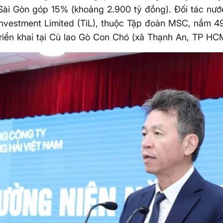
ài Gòn góp 15% (khoảng 2.900 tỷ đồng). Đối tác nước
Investment Limited (TiL), thuộc Tập đoàn MSC, nắm 4
riển khai tại Cù lao Gò Con Chó (xã Thạnh An, TP HC