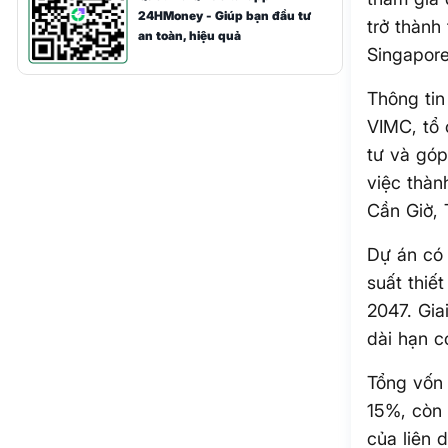
24HMoney - Giúp bạn đầu tư
trở thành
an toàn, hiệu quả
Singapore
Thông tin
VIMC, tổ 
tư và góp
việc thàn
Cần Giờ,
Dự án có 
suất thiế
2047. Gia
dài hạn c
Tổng vốn 
15%, còn 
của liên