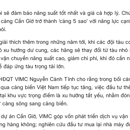
i sẽ đảm bảo năng suất tốt nhất và giá cả hợp lý. Ch
cảng Cần Giờ trở thành ‘cảng 5 sao’ với năng lực cạn
ói.
iải thích thêm trong những năm tới, khi các đội tàu co
có xu hướng dư cung, các hãng sẽ thay đổi từ tàu nhỏ 
ể vận chuyển năng suất cao, giảm chi phí, khi đó cần
ể đáp ứng tàu trọng tải lớn.
 HĐQT VIMC Nguyễn Cảnh Tĩnh cho rằng trong bối cả
qua cảng biển Việt Nam tiếp tục tăng, việc đầu tư t
tại khu vực trọng điểm là xu hướng tất yếu, nhằm đón
ừ cảng sông sang cảng biển.
dự án Cần Giờ, VIMC góp vốn phát triển dịch vụ vận 
ng hàng không; nghiên cứu đầu tư mua lại nhà máy đ