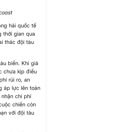
coast
àng hải quốc tế
 thời gian qua
ai thác đội tàu
àu biển. Khi giá
c chưa kịp điều
hí rủi ro, an
g áp lực lên toàn
 nhận chi phí
 cuộc chiến còn
ạn với đội tàu