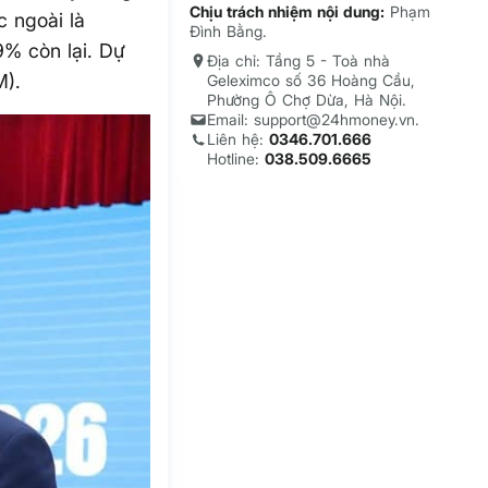
Chịu trách nhiệm nội dung:
Phạm
 ngoài là
Đình Bằng.
9% còn lại. Dự
Địa chỉ: Tầng 5 - Toà nhà
M).
Geleximco số 36 Hoàng Cầu,
Phường Ô Chợ Dừa, Hà Nội.
Email: support@24hmoney.vn.
Liên hệ:
0346.701.666
Hotline:
038.509.6665