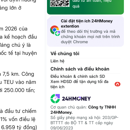
đầu tư an toàn, hiệu
quả
ảng lớn ở
Cài đặt tiện ích 24HMoney
extention
ăm 2026 của
để theo dõi thị trường và mã
ua kế hoạch đầu
chứng khoán mọi nơi trên trình
duyệt Chrome
đáng chú ý là
ốc tế tại huyện
Về chúng tôi
Liên hệ
Chính sách và điều khoản
h 7,5 km. Công
Điều khoản & chính sách SD
iệu TEU vào năm
Xem HDSD để tận dụng tối đa
tiện ích
ới 250.000 tấn;
Cơ quan chủ quản:
Công ty TNHH
hà đầu tư chiếm
24HMoney.
Số giấy phép mạng xã hội: 203/GP-
1% vốn điều lệ
BTTTT do BỘ TT & TT cấp ngày
 6.959 tỷ đồng)
09/06/2023