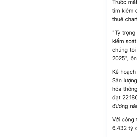
Trước mắt
tìm kiếm 
thuê chart
"Tỷ trọn
kiểm soát
chúng tôi
2025", ôn
Kế hoạch 
Sản lượng
hóa thông
đạt 22.18
đương năm
Với công 
6.432 tỷ 