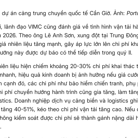
 dự án cảng trung chuyển quốc tế Cần Giờ. Ảnh:
Port
ội, lãnh đạo VIMC cũng đánh giá về tình hình vận tải h
 2026. Theo ông Lê Anh Sơn, xung đột tại Trung Đông
giá nhiên liệu tăng mạnh, gây áp lực lớn lên chi phí kh
hướng này được dự báo có thể tiếp diễn trong quý II.
hiên liệu hiện chiếm khoảng 20-30% chi phí khai thác t
nhanh, hiệu quả kinh doanh bị ảnh hưởng nếu giá cướ
n cạnh đó, các chi phí như bảo hiểm chiến tranh, phụ p
hi phí chuyển hướng hành trình cũng gia tăng, làm tăn
istics. Doanh nghiệp dịch vụ cảng biển và logistics ghi
u tăng 40-51%, kéo theo chi phí vận tải tăng cao. Nếu
không kiểm soát được chi phí sẽ thành gánh nặng dài h
.