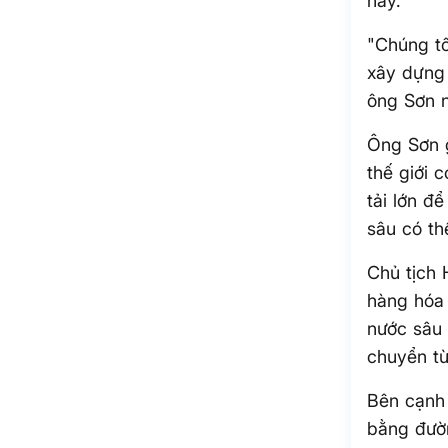
này.
"Chúng tô
xây dựng 
ông Sơn n
Ông Sơn g
thế giới 
tải lớn đ
sâu có th
Chủ tịch
hàng hóa 
nước sâu 
chuyển t
Bên cạnh 
bằng đườ