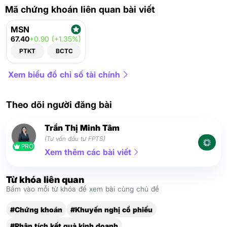
Mã chứng khoán liên quan bài viết
MSN
67.40
+0.90 (+1.35%)
PTKT
BCTC
Xem biểu đồ chỉ số tài chính
Theo dõi người đăng bài
Trần Thị Minh Tâm
(Tư vấn đầu tư FPTS)
PRO
Xem thêm các bài viết
Từ khóa liên quan
Bấm vào mỗi từ khóa để xem bài cùng chủ đề
#Chứng khoán
#Khuyến nghị cổ phiếu
#Phân tích kết quả kinh doanh