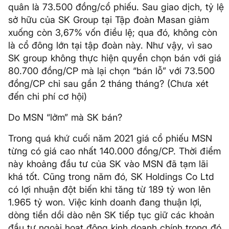
quân là 73.500 đồng/cổ phiếu. Sau giao dịch, tỷ lệ
sở hữu của SK Group tại Tập đoàn Masan giảm
xuống còn 3,67% vốn điều lệ; qua đó, không còn
là cổ đông lớn tại tập đoàn này. Như vậy, vì sao
SK group không thực hiện quyền chọn bán với giá
80.700 đồng/CP mà lại chọn “bán lỗ” với 73.500
đồng/CP chỉ sau gần 2 tháng tháng? (Chưa xét
đến chi phí cơ hội)
Do MSN “lởm” mà SK bán?
Trong quá khứ cuối năm 2021 giá cổ phiếu MSN
từng có giá cao nhất 140.000 đồng/CP. Thời điểm
này khoảng đầu tư của SK vào MSN đã tạm lãi
khá tốt. Cũng trong năm đó, SK Holdings Co Ltd
có lợi nhuận đột biến khi tăng từ 189 tỷ won lên
1.965 tỷ won. Việc kinh doanh đang thuận lợi,
dòng tiền dồi dào nên SK tiếp tục giữ các khoản
đầu tư ngoài hoạt động kinh doanh chính trong đó