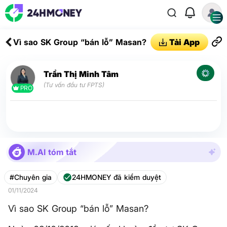
Vì sao SK Group “bán lỗ” Masan?
Tải App
Trần Thị Minh Tâm
(Tư vấn đầu tư FPTS)
PRO
M.AI tóm tắt
#Chuyên gia
24HMONEY đã kiểm duyệt
01/11/2024
Vì sao SK Group “bán lỗ” Masan?