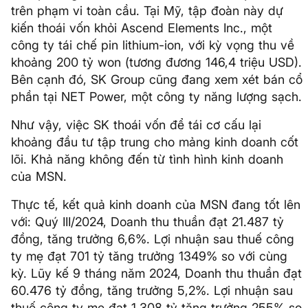
trên phạm vi toàn cầu. Tại Mỹ, tập đoàn này dự
kiến thoái vốn khỏi Ascend Elements Inc., một
công ty tái chế pin lithium-ion, với kỳ vọng thu về
khoảng 200 tỷ won (tương đương 146,4 triệu USD).
Bên cạnh đó, SK Group cũng đang xem xét bán cổ
phần tại NET Power, một công ty năng lượng sạch.
Như vậy, việc SK thoái vốn để tái cơ cấu lại
khoảng đầu tư tập trung cho mảng kinh doanh cốt
lõi. Khả năng không đến từ tình hình kinh doanh
của MSN.
Thực tế, kết quả kinh doanh của MSN đang tốt lên
với: Quý III/2024, Doanh thu thuần đạt 21.487 tỷ
đồng, tăng trưởng 6,6%. Lợi nhuận sau thuế công
ty mẹ đạt 701 tỷ tăng trưởng 1349% so với cùng
kỳ. Lũy kế 9 tháng năm 2024, Doanh thu thuần đạt
60.476 tỷ đồng, tăng trưởng 5,2%. Lợi nhuận sau
thuế công ty mẹ đạt 1.308 tỷ tăng trưởng 255% so