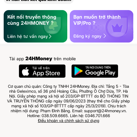
Kết nối truyền thông
Bạn muốn trở thành
cùng 24HMONEY ?
VIP/Pro ?
Đăng ký ngay
Liên hệ tư vấn ngay
24HMoney
Tải app
trên mobile
Cơ quan chủ quản: Công ty TNHH 24HMoney. Địa chỉ: Tầng 5 - Tòa
nhà Geleximco, số 36 phố Hoàng Cầu, Phường Ô Chợ Dừa, TP. Hà
Nội. Giấy phép mạng xã hội số 203/GP-BTTTT do BỘ THÔNG TIN
VÀ TRUYỀN THÔNG cấp ngày 09/06/2023 (thay thế cho Giấy phép
mạng xã hội số 103/GP-BTTTT cấp ngày 25/3/2019). Chịu trách
nhiệm nội dung: Phạm Đình Bằng. Email: support@24hmoney.vn.
Hotline: 038.509.6665. Liên hệ: 0346.701.666
Điều khoản và chính sách sử dụng