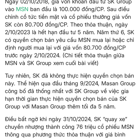
Ngày 02/10/2018, giá vốn khoản đầu tư SK Group
vào
MSN
ban đầu là 100.000 đồng/CP. Sau điều
chỉnh cổ tức tiền mặt và cổ phiếu thưởng giá vốn
SK còn 80.700 đồng/CP. Theo thỏa thuận, ngày
2/10/2023 là hết hạn đầu tư 5 năm. Năm thứ 6, SK
có quyền chọn bán yêu cầu MSN mua lại hoặc chỉ
định người mua lại với giá vốn 80.700 đồng/CP
trước ngày 2/10/2024. (Chi tiết thỏa thuận giữa
MSN và SK Group xem cuối bài viết)
Tuy nhiên, SK đã không thực hiện quyền chọn bán
này. Thể hiện qua đầu tháng 9/2024, Masan Group
công bố đã thống nhất với SK Group về việc gia
hạn thời gian thực hiện quyền chọn bán của SK
Group với Masan Group thêm tối đa 5 năm.
Điều bất ngờ khi ngày 31/10/2024, SK “quay xe”
chuyển nhượng thành công 76 triệu cổ phiếu MSN
thông qua phương thức thỏa thuận với giá bình