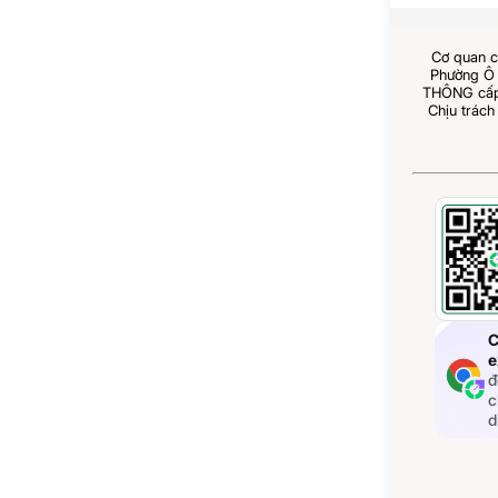
Cơ quan c
Phường Ô 
THÔNG cấp 
Chịu trách
C
e
đ
c
d