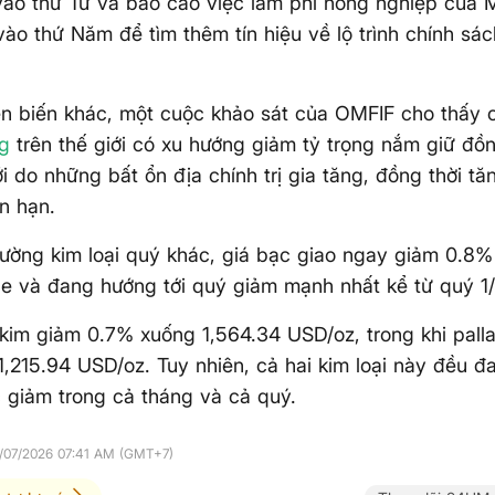
ào thứ Tư và báo cáo việc làm phi nông nghiệp của 
 vào thứ Năm để tìm thêm tín hiệu về lộ trình chính sác
ễn biến khác, một cuộc khảo sát của OMFIF cho thấy
ng
trên thế giới có xu hướng giảm tỷ trọng nắm giữ đồ
ới do những bất ổn địa chính trị gia tăng, đồng thời t
n hạn.
trường kim loại quý khác, giá bạc giao ngay giảm 0.
e và đang hướng tới quý giảm mạnh nhất kể từ quý 1
kim giảm 0.7% xuống 1,564.34 USD/oz, trong khi pall
1,215.94 USD/oz. Tuy nhiên, cả hai kim loại này đều đ
giảm trong cả tháng và cả quý.
1/07/2026 07:41 AM (GMT+7)