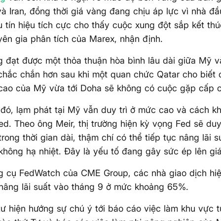
à Iran, đồng thời giá vàng đang chịu áp lực vì nhà đầ
u tín hiệu tích cực cho thấy cuộc xung đột sắp kết th
yên gia phân tích của Marex, nhận định.
g đạt được một thỏa thuận hòa bình lâu dài giữa Mỹ và
hắc chắn hơn sau khi một quan chức Qatar cho biết 
cao của Mỹ vừa tới Doha sẽ không có cuộc gặp cấp ca
 đó, lạm phát tại Mỹ vẫn duy trì ở mức cao và cách k
d. Theo ông Meir, thị trường hiện kỳ vọng Fed sẽ duy t
rong thời gian dài, thậm chí có thể tiếp tục nâng lãi s
không hạ nhiệt. Đây là yếu tố đang gây sức ép lên gi
g cụ FedWatch của CME Group, các nhà giao dịch hiệ
nâng lãi suất vào tháng 9 ở mức khoảng 65%.
ư hiện hướng sự chú ý tới báo cáo việc làm khu vực 