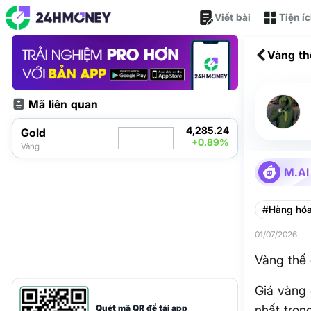
Viết bài
Tiện í
Vàng th
Mã liên quan
4,285.24
Gold
+0.89%
Vàng
M.AI
#Hàng hó
01/07/2026
Vàng thế 
Giá vàng 
Quét mã QR để tải app
nhất tron