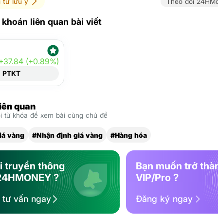
 tư lưu ý
Theo dõi 24HMo
khoán liên quan bài viết
+37.84 (+0.89%)
PTKT
liên quan
 từ khóa để xem bài cùng chủ đề
iá vàng
#Nhận định giá vàng
#Hàng hóa
i truyền thông
Bạn muốn trở thà
24HMONEY ?
VIP/Pro ?
ệ tư vấn ngay
Đăng ký ngay