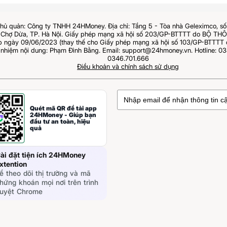
hủ quản: Công ty TNHH 24HMoney. Địa chỉ: Tầng 5 - Tòa nhà Geleximco, s
Chợ Dừa, TP. Hà Nội. Giấy phép mạng xã hội số 203/GP-BTTTT do BỘ T
ngày 09/06/2023 (thay thế cho Giấy phép mạng xã hội số 103/GP-BTTTT 
 nhiệm nội dung: Phạm Đình Bằng. Email: support@24hmoney.vn. Hotline: 03
0346.701.666
Điều khoản và chính sách sử dụng
Quét mã QR để tải app
24HMoney - Giúp bạn
đầu tư an toàn, hiệu
quả
ài đặt tiện ích 24HMoney
xtention
ể theo dõi thị trường và mã
hứng khoán mọi nơi trên trình
uyệt Chrome