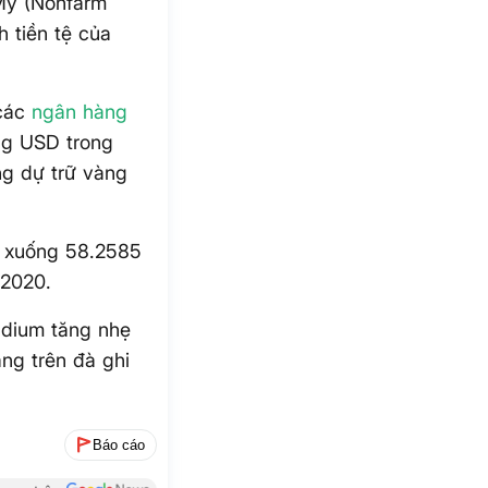
Mỹ (Nonfarm
h tiền tệ của
 các
ngân hàng
ng USD trong
ăng dự trữ vàng
8% xuống 58.2585
/2020.
adium tăng nhẹ
ang trên đà ghi
Báo cáo