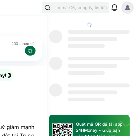
Tìm mã CK, công ty, tin tức
200+ theo dõi
ay!
Quét mã QR để tải app
quý giảm mạnh
24HMoney - Giúp bạn
đột tại Trung