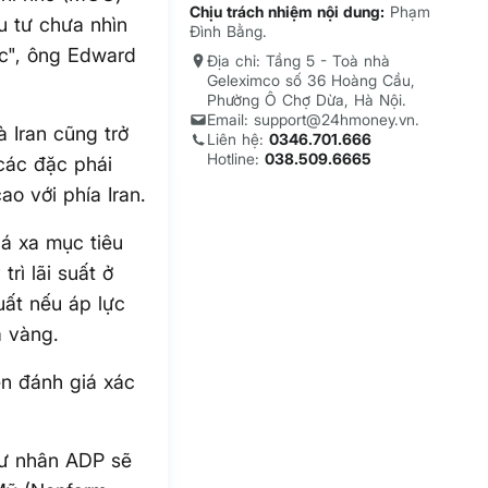
Chịu trách nhiệm nội dung:
Phạm
u tư chưa nhìn
Đình Bằng.
úc", ông Edward
Địa chỉ: Tầng 5 - Toà nhà
Geleximco số 36 Hoàng Cầu,
Phường Ô Chợ Dừa, Hà Nội.
Email: support@24hmoney.vn.
 Iran cũng trở
Liên hệ:
0346.701.666
Hotline:
038.509.6665
các đặc phái
o với phía Iran.
há xa mục tiêu
rì lãi suất ở
uất nếu áp lực
á vàng.
n đánh giá xác
tư nhân ADP sẽ