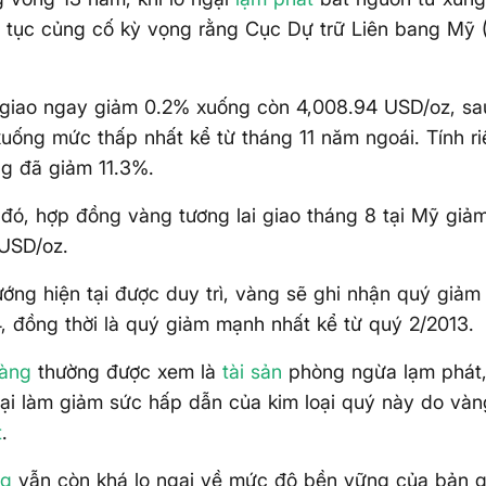
 tục củng cố kỳ vọng rằng Cục Dự trữ Liên bang Mỹ 
giao ngay giảm 0.2% xuống còn 4,008.94 USD/oz, sau
xuống mức thấp nhất kể từ tháng 11 năm ngoái. Tính r
ng đã giảm 11.3%.
 đó, hợp đồng vàng tương lai giao tháng 8 tại Mỹ gi
 USD/oz.
ớng hiện tại được duy trì, vàng sẽ ghi nhận quý giảm 
 đồng thời là quý giảm mạnh nhất kể từ quý 2/2013.
vàng
thường được xem là
tài sản
phòng ngừa lạm phát, 
lại làm giảm sức hấp dẫn của kim loại quý này do v
t
.
ng
vẫn còn khá lo ngại về mức độ bền vững của bản 