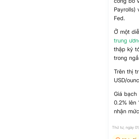
công bố v
Payrolls)
Fed.
Ở một di
trung ươ
thập kỷ t
trong ngắ
Trên thị 
USD/ounc
Giá bạch 
0.2% lên 
nhận mức 
Thứ tư, ngày 0