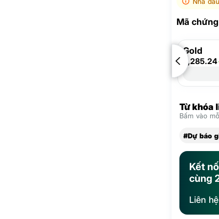
Nhà đầu
Mã chứng 
Gold
4,285.24
Từ khóa 
Bấm vào mỗi
#Dự báo g
Kết nố
cùng 
Liên h