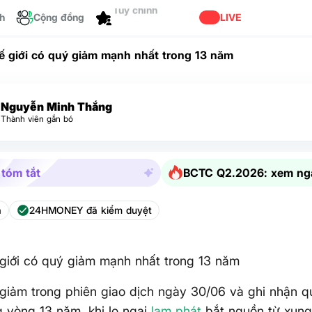
ch
Cộng đồng
Tùy chỉnh
LIVE
ế giới có quý giảm mạnh nhất trong 13 năm
Nguyễn Minh Thắng
Thành viên gắn bó
 tóm tắt
BCTC Q2.2026: xem ng
a
24HMONEY đã kiểm duyệt
giới có quý giảm mạnh nhất trong 13 năm
giảm trong phiên giao dịch ngày 30/06 và ghi nhận 
g vòng 13 năm, khi lo ngại
lạm phát
bắt nguồn từ xung 