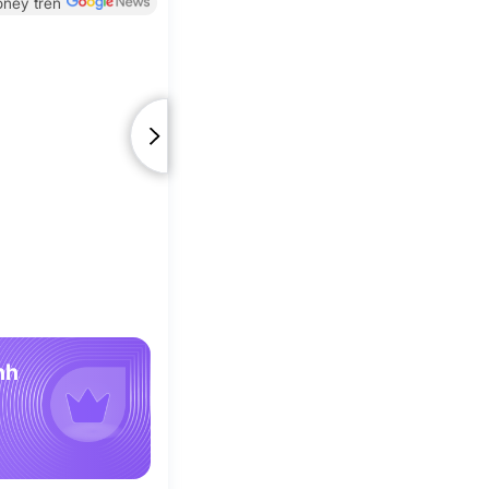
ney trên
nh