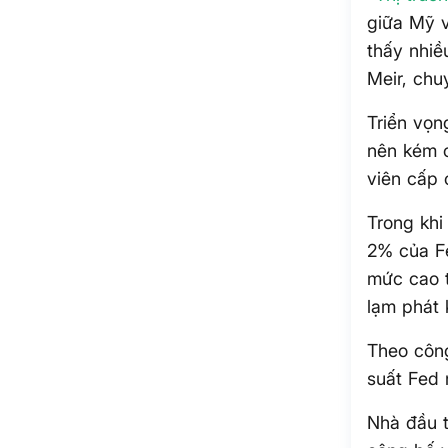
giữa Mỹ v
thấy nhiề
Meir, chu
Triển vọn
nên kém c
viên cấp 
Trong khi
2% của Fe
mức cao t
lạm phát 
Theo côn
suất Fed 
Nhà đầu t