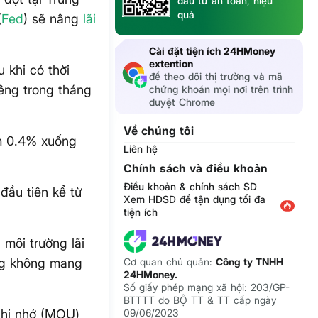
đầu tư an toàn, hiệu
quả
(
Fed
) sẽ nâng
lãi
Cài đặt tiện ích 24HMoney
extention
 khi có thời
để theo dõi thị trường và mã
iêng trong tháng
chứng khoán mọi nơi trên trình
duyệt Chrome
Về chúng tôi
ảm 0.4% xuống
Liên hệ
Chính sách và điều khoản
Điều khoản & chính sách SD
đầu tiên kể từ
Xem HDSD để tận dụng tối đa
tiện ích
môi trường lãi
àng không mang
Cơ quan chủ quản:
Công ty TNHH
24HMoney.
Số giấy phép mạng xã hội: 203/GP-
BTTTT do BỘ TT & TT cấp ngày
ghi nhớ (MOU)
09/06/2023