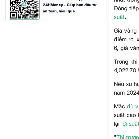
24HMoney - Giúp bạn đầu tư
Đông tiếp
an toàn, hiệu quả
suất
.
Giá vàng 
điểm rơi 
6, giá và
Trong khi
4,022.70
Nếu xu hư
năm 2024,
Mặc
dù 
suất cao 
lại
lợi suấ
"
Thị trườ