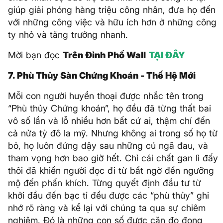
giúp giải phóng hàng triệu công nhân, đưa họ đến
với những công việc và hữu ích hơn ở những công
ty nhỏ và tăng trưởng nhanh.
Mời bạn đọc
Trên Đỉnh Phố Wall
TẠI ĐÂY
7.
Phù Thủy Sàn Chứng Khoán - Thế Hệ Mới
Mỗi con người huyển thoại được nhắc tên trong
“Phù thủy Chứng khoán”, họ đều đã từng thất bai
vô số lần và lỗ nhiều hơn bất cứ ai, thậm chí đến
cả nửa tỷ đô la mỹ. Nhưng không ai trong số họ từ
bỏ, họ luôn đứng dậy sau những cú ngã đau, và
tham vọng hơn bao giờ hết. Chỉ cái chất gan lì đấy
thôi đã khiến người đọc đi từ bất ngờ đến ngưỡng
mộ đến phấn khích. Từng quyết định đầu tư từ
khởi đầu đến bạc tỉ đều được các “phù thủy” ghi
nhớ rõ ràng và kể lại với chúng ta qua sự chiêm
nghiệm. Đó là những con số được căn đo đong