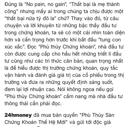
Đúng là “No pain, no gain”, “Thất bại là mẹ thành
công” nhưng mấy ai trong chúng ta chịu được một
“thất bại nửa tỷ đô la” chứ? Thay vào đó, từ câu
chuyện và lời khuyên từ những bậc thầy đầu tư
trong chứng khoán, ta sẽ có một cái nhìn toàn diện
hơn và cẩn trọng hơn trước khi bắt đầu “tung con
xúc xắc”. Đọc “Phù thủy Chứng khoán”, nhà đầu tư
còn được cung cấp cho hầu hết những triết lí đầu
tư cũng như các tri thức căn bản, quan trọng nhất
là để hiểu được thị trường chứng khoán, quy tắc
vận hành và đánh giá giá trị của cổ phiếu trong thị
trường và đưa ra những quyết định sáng suốt,
đem lại lợi nhuận cao. Nói không ngoa nếu gọi
“Phù thủy Chứng khoán” cẩm nang mà nhà đầu tư
thông thái cần phải đọc.
24hmoney
đã mua bản quyền "Phù Thủy Sàn
Chứng Khoán Thế Hệ Mới" và gửi tới độc giả