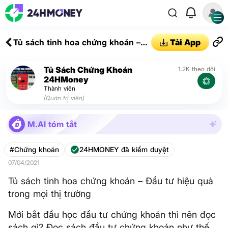
Tủ sách tinh hoa chứng khoán –
Tải App
Đầu tư hiệu quả trong mọi thị
trường
Tủ Sách Chứng Khoán
1.2K theo dõi
24HMoney
Thành viên
(Quản trị viên)
M.AI tóm tắt
#Chứng khoán
24HMONEY đã kiểm duyệt
07/04/2021
Tủ sách tinh hoa chứng khoán – Đầu tư hiệu quả
trong mọi thị trường
Mới bắt đầu học đầu tư chứng khoán thì nên đọc
sách gì? Đọc sách đầu tư chứng khoán như thế