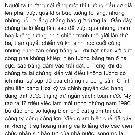
Người ta thường nói rằng một thị trường đầu cơ giá
lên phải vượt qua khỏi bức tường lo lắng, nhưng
những nỗi lo lắng chẳng bao giờ dừng lại. Gần đây
chúng ta lo lắng làm sao để vượt qua những thảm
hoạ không tưởng như: chiến tranh thế giới lần thứ
ba, trận quyết chiến vũ khí sinh học cuối cùng,
những cuộc tấn công bằng vũ khí hạt nhân với sức
công phá khủng khiếp, hiện tượng băng tan ở hai
cực, sao băng đâm vào trái đất,… Trong khi đó
chúng ta lại chứng kiến vài điều không tưởng có
ích như: sự sụp đổ của chủ nghĩa cộng sản; Chính
phủ liên bang Hoa kỳ và chính quyền các bang
đang đạt được thặng dư ngân sách; toàn nước Mỹ
tạo ra 17 triệu việc làm mới trong những năm 1990,
bù đắp cho số lượng biên chế cắt giảm tại các
công ty công cộng lớn. Việc giảm biên chế đã gây
ra không ít sự hoang mang và lo lắng cho các viên
chức nhân sự bảo trợ của nhà nước, song nó lại