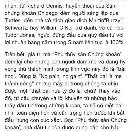
nhân: từ Richard Dennis, huyền thoại của Sàn
chứng khoán Chicago kiêm người sáng lập của
Turtles; đến nhà vô địch giao dịch Martin“Buzzy”
Schwartz; hay William O’Neil trứ danh, và cả Paul
Tudor Jones, người đứng đầu của quỹ đầu tư với
lợi nhuận hằng năm trong 5 năm liên tục là 100%.
Trên hết, giá trị mà “Phù thủy sàn Chứng khoán”
đem lại cho những con người đam mê và đang hy
vọng thử thách mình trong lĩnh vực này đó là “bài
học”. Đúng là “No pain, no gain”, “Thất bại là mẹ
thành công” nhưng mấy ai trong chúng ta chịu
được một “thất bại nửa tỷ đô la” chứ? Thay vào
đó, từ câu chuyện và lời khuyên từ những bậc
thầy đầu tư trong chứng khoán, ta sẽ có một cái
nhìn toàn diện hơn và cẩn trọng hơn trước khi bắt
đầu “tung con xúc xắc”. Đọc “Phù thủy sàn Chứng
khoán”, nhà đầu tư còn được cung cấp cho hầu