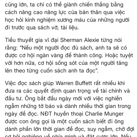
cũng lớn, ta chỉ có thể giành chiến thắng bằng
cách nâng cao năng lực của bản thân qua việc
học hỏi kinh nghiệm xương máu của những người
đi trước qua sách vở, tài liệu.
Tiểu thuyết gia vĩ đại Sherman Alexie từng nói
rằng: “Nếu một người đọc đủ sách, anh ta sẽ có
được cơ hội ngàn vàng để thành công. Hoặc tuyệt
vời hơn nữa, cơ hội sống sót của một người tăng
lên theo từng cuốn sách anh ta đọc”.
Việc đọc sách giúp Warren Buffett rất nhiều khi
đưa ra các quyết định quan trọng về tài chính và
đầu tư. Ông bắt đầu ngày mới với việc nghiền
ngẫm những tờ báo và dành nhiều thời gian trong
ngày để đọc. NĐT huyền thoại Charlie Munger
được con ông gọi là một cuốn sách biết đi ông
dành phần lớn thời gian để đọc, suy ngẫm, chờ đợi
cơ hội nghiêng về phía mình và đặt cược lớn. Nếu