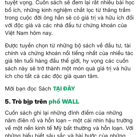
tuyệt vọng. Cuốn sách sẽ đem lại rất nhiều bài học
bổ ích, những kinh nghiệm chắt lọc từ thăng trầm
trong cuộc đời ông hẳn sẽ có giá trị và hữu ích đối
với độc giả và các nhà đầu tư chứng khoán của
Việt Nam hôm nay.
Được tuyển chọn từ những bộ sách về đầu tư, tài
chính và chứng khoán nổi tiếng nhất của nhiều tác
giả tên tuổi hàng đầu thế giới, hy vọng các cuốn
sách này sẽ trở thành một món quà giá trị và hữu
ích cho tất cả các độc giả quan tâm.
Mời bạn đọc Sách
TẠI ĐÂY
5. Trò bịp trên
phố WALL
Cuốn sách ghi lại những đỉnh điểm của những
năm điên rồ và hỗn loạn – một cái nhìn hậu trường
về một nền kinh tế Mỹ bất thường và hỗn loạn. Với
những hiểu biết sâu sắc và hài hước của những