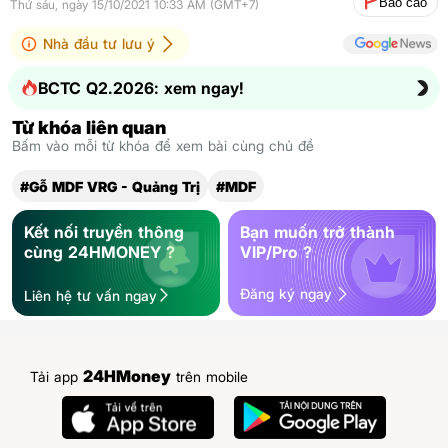
Báo cáo
Thứ sáu, ngày 15/10/2021 10:33 AM (GMT+7)
Nhà đầu tư lưu ý
BCTC Q2.2026: xem ngay!
Từ khóa liên quan
Bấm vào mỗi từ khóa để xem bài cùng chủ đề
#Gỗ MDF VRG - Quảng Trị
#MDF
Kết nối truyền thông
Bạn muốn trở thành
cùng 24HMONEY ?
VIP/Pro ?
Đăng ký ngay
Liên hệ tư vấn ngay
24HMoney
Tải app
trên mobile