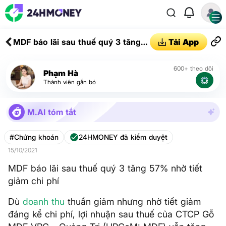
MDF báo lãi sau thuế quý 3 tăng
Tải App
57% nhờ tiết giảm chi phí
600+ theo dõi
Phạm Hà
Thành viên gắn bó
M.AI tóm tắt
#Chứng khoán
24HMONEY đã kiểm duyệt
15/10/2021
MDF báo lãi sau thuế quý 3 tăng 57% nhờ tiết
giảm chi phí
Dù
doanh thu
thuần giảm nhưng nhờ tiết giảm
đáng kể chi phí, lợi nhuận sau thuế của CTCP Gỗ