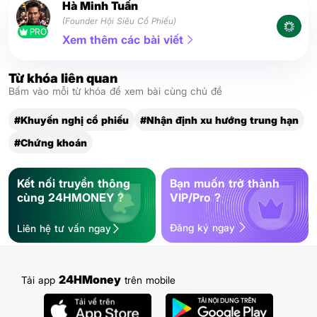
Hà Minh Tuấn
(Founder Hội Siêu Cổ Phiếu)
PRO
Xem thêm các bài viết
Từ khóa liên quan
Bấm vào mỗi từ khóa để xem bài cùng chủ đề
#Khuyến nghị cổ phiếu
#Nhận định xu hướng trung hạn
#Chứng khoán
Kết nối truyền thông
Bạn muốn trở thành
cùng 24HMONEY ?
VIP/Pro ?
Đăng ký ngay
Liên hệ tư vấn ngay
24HMoney
Tải app
trên mobile