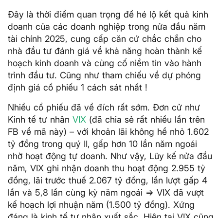
Đây là thời điểm quan trọng để hé lộ kết quả kinh
doanh của các doanh nghiệp trong nửa đầu năm
tài chính 2025, cung cấp căn cứ chắc chắn cho
nhà đầu tư đánh giá về khả năng hoàn thành kế
hoạch kinh doanh và củng cố niềm tin vào hành
trình đầu tư. Cũng như tham chiếu về dự phóng
định giá cổ phiếu 1 cách sát nhất !
Nhiều cổ phiếu đã về đích rất sớm. Đơn cử như
Kinh tế tư nhân
VIX
(đã chia sẻ rất nhiều lần trên
FB về mã này) – với khoản lãi không hề nhỏ 1.602
tỷ đồng trong quý II, gấp hơn 10 lần năm ngoái
nhờ hoạt động tự doanh. Như vậy, Lũy kế nửa đầu
năm, VIX ghi nhận doanh thu hoạt động 2.955 tỷ
đồng, lãi trước thuế 2.067 tỷ đồng, lần lượt gấp 4
lần và 5,8 lần cùng kỳ năm ngoái => VIX đã vượt
kế hoạch lợi nhuận năm (1.500 tỷ đồng). Xứng
đáng là kinh tế tư nhân xuất sắc. Hiện tại VIX cũng