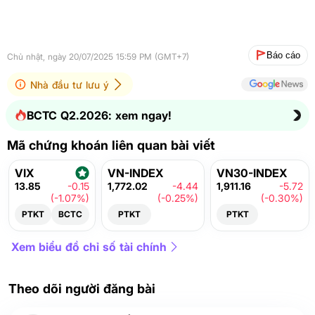
Báo cáo
Chủ nhật, ngày 20/07/2025 15:59 PM (GMT+7)
Nhà đầu tư lưu ý
BCTC Q2.2026: xem ngay!
Mã chứng khoán liên quan bài viết
VIX
VN-INDEX
VN30-INDEX
13.85
-0.15
1,772.02
-4.44
1,911.16
-5.72
(-1.07%)
(-0.25%)
(-0.30%)
PTKT
BCTC
PTKT
PTKT
Xem biểu đồ chỉ số tài chính
Theo dõi người đăng bài