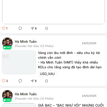
1
8
Hà Minh Tuấn
24/12/2025
(Founder Hội Siêu Cổ Phiếu)
PRO
Vàng còn lâu mới đỉnh - siêu chu kỳ tài
chính vẫn còn!
- Hà Minh Tuấn (HMT) thấy khá nhiều
KOLs cho rằng vàng đã tạo đỉnh dài hạn
quanh 4.300 USD/oz, nhất là sau cú điều
USD_XAU
chỉnh nhanh về vùng 3.900 trong tháng
2
6
10/2025 vừa qua. Quan điểm của HMT thì
hoàn toàn khác - và xuyên suốt từ đầu
chu kỳ đến giờ. Ai theo dõi HMT sẽ thấy,
Hà Minh Tuấn
không phải đến bây giờ HMT mới nói điều
24/12/2025
(Founder Hội Siêu Cổ Phiếu)
này :
PRO
GIÁ BẠC – “BẠC NHƯ VÔI” NHƯNG CUỐI