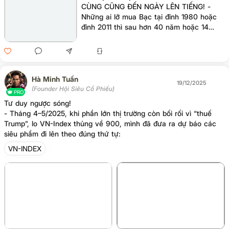
CÙNG CŨNG ĐẾN NGÀY LÊN TIẾNG! -
Những ai lỡ mua Bạc tại đỉnh 1980 hoặc
đỉnh 2011 thì sau hơn 40 năm hoặc 14
năm gặm nhấm sự kiên nhẫn, hôm nay
không chỉ về bờ mà còn lãi thêm +40%. -
Thị trường tài sản toàn cầu đang bước
vào chu kỳ tăn mới, đến cả Bạc – tài sản
từng bị lãng quên – đã vượt qua chính các
Hà Minh Tuấn
19/12/2025
đỉnh của thời đại cũ. *> Bài học là gì ? -
(Founder Hội Siêu Cổ Phiếu)
PRO
Tài sản chỉ tăng nhanh khi đúng chu kỳ
Tư duy ngược sóng!
của nó - do đó, việc hiểu rõ Chu Kỳ Tài
- Tháng 4–5/2025, khi phần lớn thị trường còn bối rối vì “thuế
Chính là yếu tố quan trọng bậc nhất và
Trump”, lo VN-Index thủng về 900, mình đã đưa ra dự báo các
sau đó : - Kiên nhẫn không phải là lựa
siêu phẩm đi lên theo đúng thứ tự:
chọn. - Kiên nhẫn là điều kiện bắt buộc.
VN-INDEX
+3