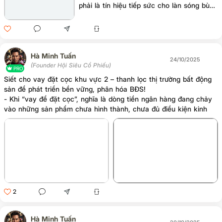
phải là tín hiệu tiếp sức cho làn sóng bùng
nổ tiếp theo của tài sản tài chính? Rõ ràng
tín hiệu đang cho thấy FED “ngầm” hỗ trợ
hệ thống tài chính, dù vẫn giữ giọng điệu
thận trọng về lạm phát.
Hà Minh Tuấn
24/10/2025
(Founder Hội Siêu Cổ Phiếu)
PRO
Siết cho vay đặt cọc khu vực 2 – thanh lọc thị trường bất động
sản để phát triển bền vững, phân hóa BĐS!
- Khi “vay để đặt cọc”, nghĩa là dòng tiền ngân hàng đang chảy
vào những sản phẩm chưa hình thành, chưa đủ điều kiện kinh
doanh, thậm chí chưa được cấp phép bán hàng.
+4
2
Hà Minh Tuấn