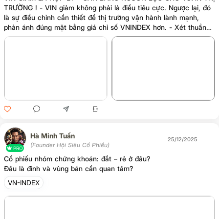
TRƯỜNG ! - VIN giảm không phải là điều tiêu cực. Ngược lại, đó
là sự điều chỉnh cần thiết để thị trường vận hành lành mạnh,
phản ánh đúng mặt bằng giá chỉ số VNINDEX hơn. - Xét thuần
về định giá, nhóm VIN hiện ở mức khá cao. Đặc biệt là VIC, với
P/E dự phóng 2026 có thể lên tới ~200 lần. Và việc mua vào
VIC trong thời gian vừa qua, không thể dùng định giá để lý giải (
HMT đã phân tích khá rõ trong tháng 5/2025 ). Hiện tại, ở vùng
+2
giá sau chia tách cổ phiếu, là khu vực sẽ thiên về yếu tố Đầu Cơ
- phù hợp cho việc thoái lui các vị thế cầm cố p
Hà Minh Tuấn
25/12/2025
(Founder Hội Siêu Cổ Phiếu)
PRO
Cổ phiếu nhóm chứng khoán: đắt – rẻ ở đâu?
Đâu là đỉnh và vùng bán cần quan tâm?
VN-INDEX