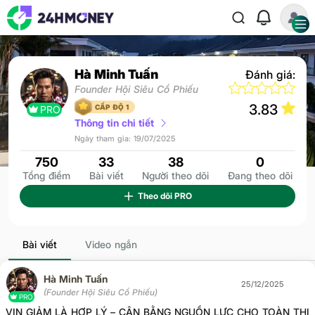
Hà Minh Tuấn
Đánh giá:
Founder Hội Siêu Cổ Phiếu
3.83
CẤP ĐỘ 1
PRO
Thông tin chi tiết
Ngày tham gia: 19/07/2025
750
33
38
0
Tổng điểm
Bài viết
Người theo dõi
Đang theo dõi
Theo dõi
PRO
Bài viết
Video ngắn
Hà Minh Tuấn
25/12/2025
(Founder Hội Siêu Cổ Phiếu)
PRO
VIN GIẢM LÀ HỢP LÝ – CÂN BẰNG NGUỒN LỰC CHO TOÀN THỊ