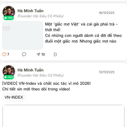
Hà Minh Tuấn
18/11/2025
(Founder Hội Siêu Cổ Phiếu)
PRO
Một 'giấc mơ Việt' và cái giá phải trả -
thời thế!
Có những con người dành cả đời để theo
đuổi một giấc mơ. Nhưng giấc mơ nào
cũng có cái giá của nó – đôi khi là quá
đắt.
7
10
Hà Minh Tuấn
13/11/2025
(Founder Hội Siêu Cổ Phiếu)
PRO
[VIDEO] VN-Index và chất xúc tác vĩ mô 2026!
Chi tiết xin mời theo dõi trong video!
VN-INDEX