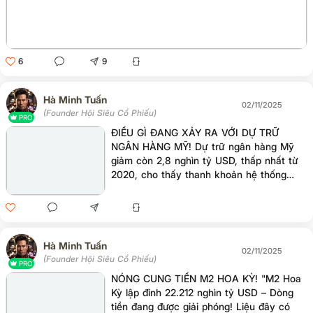
6
9
Hà Minh Tuấn
02/11/2025
(Founder Hội Siêu Cổ Phiếu)
PRO
ĐIỀU GÌ ĐANG XẢY RA VỚI DỰ TRỮ
NGÂN HÀNG MỸ! Dự trữ ngân hàng Mỹ
giảm còn 2,8 nghìn tỷ USD, thấp nhất từ
2020, cho thấy thanh khoản hệ thống
đang cạn kiệt. ( ngang thời kỳ covid 19 )
FED buộc phải bơm tiền trở lại (29 tỷ
USD) để tránh “nghẽn thanh khoản” như
năm 2019. Đây là tín hiệu nới lỏng ngầm,
báo hiệu dòng tiền đang quay lại thị
Hà Minh Tuấn
02/11/2025
trường tài sản tài chính !
(Founder Hội Siêu Cổ Phiếu)
PRO
NÓNG CUNG TIỀN M2 HOA KỲ! "M2 Hoa
Kỳ lập đỉnh 22.212 nghìn tỷ USD – Dòng
tiền đang được giải phóng! Liệu đây có