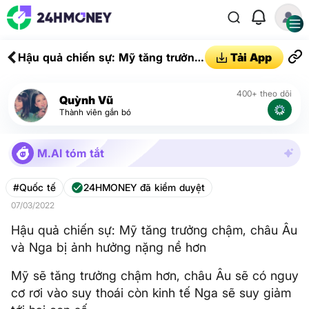
Hậu quả chiến sự: Mỹ tăng trưởng
Tải App
chậm, châu Âu và Nga bị ảnh
hưởng nặng nề hơn
400+ theo dõi
Quỳnh Vũ
Thành viên gắn bó
M.AI tóm tắt
#Quốc tế
24HMONEY đã kiểm duyệt
07/03/2022
Hậu quả chiến sự: Mỹ tăng trưởng chậm, châu Âu
và Nga bị ảnh hưởng nặng nề hơn
Mỹ sẽ tăng trưởng chậm hơn, châu Âu sẽ có nguy
cơ rơi vào suy thoái còn kinh tế Nga sẽ suy giảm