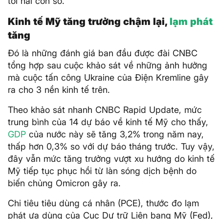
tới hai con số.
Kinh tế Mỹ tăng trưởng chậm lại,
lạm phát
tăng
Đó là những đánh giá ban đầu được đài CNBC
tổng hợp sau cuộc khảo sát về những ảnh hưởng
mà cuộc tấn công Ukraine của Điện Kremline gây
ra cho 3 nền kinh tế trên.
Theo khảo sát nhanh CNBC Rapid Update, mức
trung bình của 14 dự báo về kinh tế Mỹ cho thấy,
GDP
của nước này sẽ tăng 3,2% trong năm nay,
thấp hơn 0,3% so với dự báo tháng trước. Tuy vậy,
đây vẫn mức tăng trưởng vượt xu hướng do kinh tế
Mỹ tiếp tục phục hồi từ làn sóng dịch bệnh do
biến chủng Omicron gây ra.
Chi tiêu tiêu dùng cá nhân (PCE), thước đo lạm
phát ưa dùng của Cục Dự trữ Liên bang Mỹ (Fed),