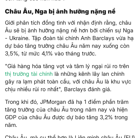
Châu Âu, Nga bị ảnh hưởng nặng nề
Giới phân tích đồng tình với nhận định rằng, châu
Âu sẽ bị ảnh hưởng nặng nề hơn bởi chiến sự Nga
- Ukraine. Tập đoàn tài chính Anh Barclays vừa hạ
dự báo tăng trưởng châu Âu năm nay xuống còn
3,5%, từ mức 4,1% vào tháng trước.
"Giá hàng hóa tăng vọt và tâm lý ngại rủi ro trên
thị trường tài chính
là những kênh lây lan chính
gây ra lạm phát toàn cầu, với châu Âu là khu vực
chịu nhiều rủi ro nhất", Barclays đánh giá.
Trong khi đó, JPMorgan đã hạ 1 điểm phần trăm
tăng trưởng của châu Âu trong năm nay và hiện
GDP của châu Âu được dự báo tăng 3,2% trong
năm.
Châu Âu, mà cụ thể hơn là Liên minh châu Âu (EU)