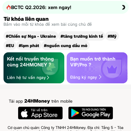
BCTC Q2.2026: xem ngay!
Từ khóa liên quan
Bấm vào mỗi từ khóa để xem bài cùng chủ đề
#Chiến sự Nga - Ukraine
#tăng trưởng kinh tế
#Mỹ
#EU
#lạm phát
#nguồn cung dầu mỏ
Kết nối truyền thông
Bạn muốn trở thành
cùng 24HMONEY ?
VIP/Pro ?
Đăng ký ngay
Liên hệ tư vấn ngay
24HMoney
Tải app
trên mobile
Cơ quan chủ quản: Công ty TNHH 24HMoney. Địa chỉ: Tầng 5 - Tòa