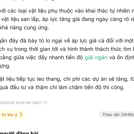
với các loại vật liệu phụ thuộc vào khai thác tự nhiên 
vật liệu san lấp, áp lực tăng giá đang ngày càng rõ r
 khả năng cung ứng.
n đây đã bày tỏ lo ngại về áp lực giá cả đối với mộ
h vụ trong thời gian tới và hình thành thách thức tìm l
bằng giữa việc đẩy nhanh tiến độ
giải ngân
và ổn định
dựng.
ật liệu tiếp tục leo thang, chi phí các dự án sẽ tăng,
quả đầu tư và thậm chí làm chậm tiến độ thi công.
7/06/2026 16:46 PM (GMT+7)
 tư lưu ý
Theo dõi 24HMo
 người đăng bài