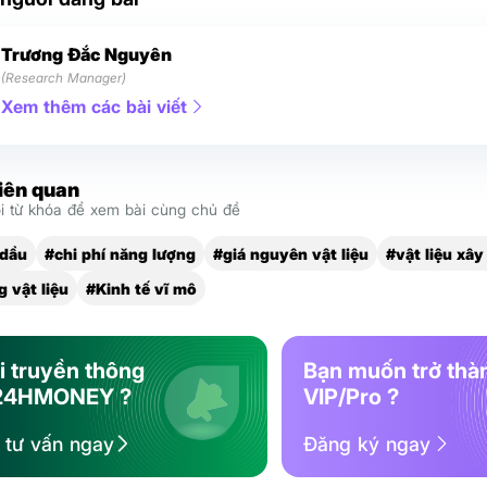
Trương Đắc Nguyên
(Research Manager)
Xem thêm các bài viết
liên quan
 từ khóa để xem bài cùng chủ đề
 dầu
#chi phí năng lượng
#giá nguyên vật liệu
#vật liệu xâ
g vật liệu
#Kinh tế vĩ mô
i truyền thông
Bạn muốn trở thà
24HMONEY ?
VIP/Pro ?
ệ tư vấn ngay
Đăng ký ngay