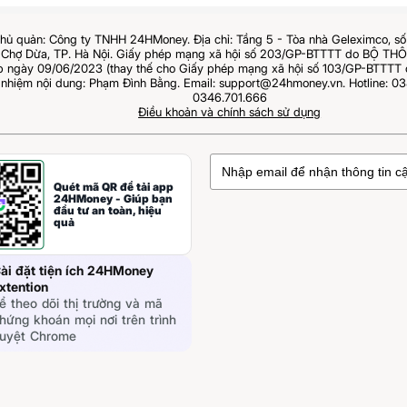
hủ quản: Công ty TNHH 24HMoney. Địa chỉ: Tầng 5 - Tòa nhà Geleximco, s
Chợ Dừa, TP. Hà Nội. Giấy phép mạng xã hội số 203/GP-BTTTT do BỘ T
ngày 09/06/2023 (thay thế cho Giấy phép mạng xã hội số 103/GP-BTTTT 
 nhiệm nội dung: Phạm Đình Bằng. Email: support@24hmoney.vn. Hotline: 03
0346.701.666
Điều khoản và chính sách sử dụng
Quét mã QR để tải app
24HMoney - Giúp bạn
đầu tư an toàn, hiệu
quả
ài đặt tiện ích 24HMoney
xtention
ể theo dõi thị trường và mã
hứng khoán mọi nơi trên trình
uyệt Chrome