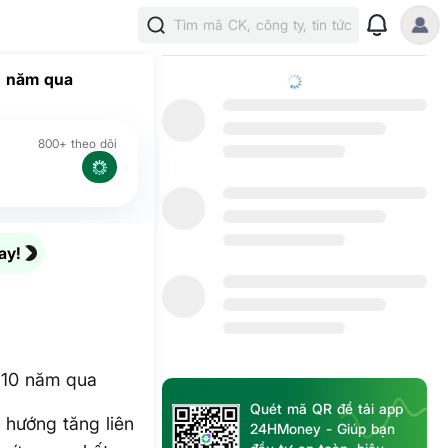
Tìm mã CK, công ty, tin tức
0 năm qua
800+ theo dõi
ay!
n 10 năm qua
Quét mã QR để tải app
 hướng tăng liên
24HMoney - Giúp bạn