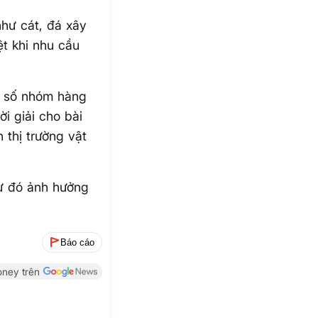
như cát, đá xây
ệt khi nhu cầu
t số nhóm hàng
ời giải cho bài
 thị trường vật
 từ đó ảnh hưởng
Báo cáo
ney trên