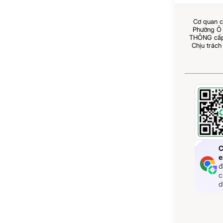
Cơ quan c
Phường Ô 
THÔNG cấp 
Chịu trách
C
e
đ
c
d