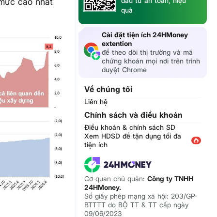
đầu tư an toàn, hiệu
 mức cao nhất
quả
Cài đặt tiện ích 24HMoney
extention
để theo dõi thị trường và mã
chứng khoán mọi nơi trên trình
duyệt Chrome
Về chúng tôi
Liên hệ
Chính sách và điều khoản
Điều khoản & chính sách SD
Xem HDSD để tận dụng tối đa
tiện ích
Cơ quan chủ quản:
Công ty TNHH
24HMoney.
Số giấy phép mạng xã hội: 203/GP-
BTTTT do BỘ TT & TT cấp ngày
09/06/2023