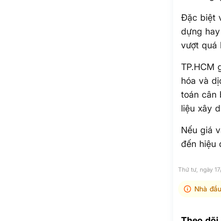
Đặc biệt 
dựng hay 
vượt quá
TP.HCM gầ
hóa và dịc
toán cân 
liệu xây 
Nếu giá v
đến hiệu 
Thứ tư, ngày 1
Nhà đầu
Theo dõi