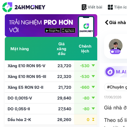
Viết bài
Tiện í
Giá nhà
Giá
Chênh
Mặt hàng
xăng
lệch
VIP
dầu
Xăng E10 RON 95-V
23,720
-530
M.AI
Xăng E10 RON 95-III
22,320
-530
#Chuyên g
Xăng E5 RON 92-II
21,720
-660
17/06/2026
DO 0,001S-V
29,640
-80
Giá nhà ở
DO 0,05S-II
27,540
-80
Dầu hỏa 2-K
26,260
0
Theo số l