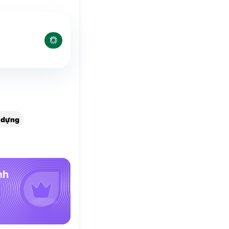
y dựng
nh