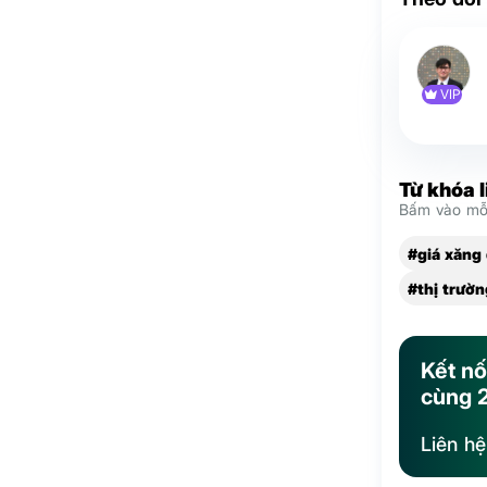
VIP
Từ khóa 
Bấm vào mỗi
#giá xăng
#thị trườn
Kết nố
cùng 
Liên h