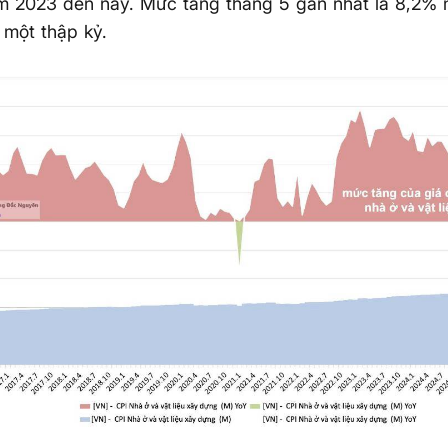
ăm 2023 đến nay. Mức tăng tháng 5 gần nhất là 8,2%
 một thập kỷ.