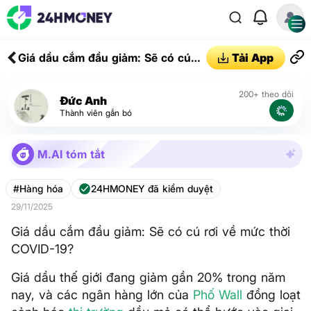
Giá dầu cắm đầu giảm: Sẽ có cú
Tải App
rơi về mức thời COVID-19?
200+ theo dõi
Đức Anh
Thành viên gắn bó
M.AI tóm tắt
#Hàng hóa
24HMONEY đã kiểm duyệt
29/11/2025
Giá dầu cắm đầu giảm: Sẽ có cú rơi về mức thời
COVID-19?
Giá dầu thế giới đang giảm gần 20% trong năm
nay, và các ngân hàng lớn của
Phố Wall
đồng loạt