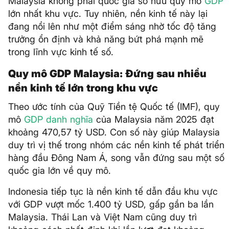
Malaysia không phải quốc gia sở hữu quy mô
GDP
lớn nhất khu vực. Tuy nhiên, nền kinh tế này lại
đang nổi lên như một điểm sáng nhờ tốc độ tăng
trưởng ổn định và khả năng bứt phá mạnh mẽ
trong lĩnh vực kinh tế số.
Quy mô GDP Malaysia: Đứng sau nhiều
nền kinh tế lớn trong khu vực
Theo ước tính của Quỹ Tiền tệ Quốc tế (IMF), quy
mô
GDP danh nghĩa
của Malaysia năm 2025 đạt
khoảng 470,57 tỷ USD. Con số này giúp Malaysia
duy trì vị thế trong nhóm các nền kinh tế phát triển
hàng đầu Đông Nam Á, song vẫn đứng sau một số
quốc gia lớn về quy mô.
Indonesia tiếp tục là nền kinh tế dẫn đầu khu vực
với GDP vượt mốc 1.400 tỷ USD, gấp gần ba lần
Malaysia. Thái Lan và Việt Nam cũng duy trì