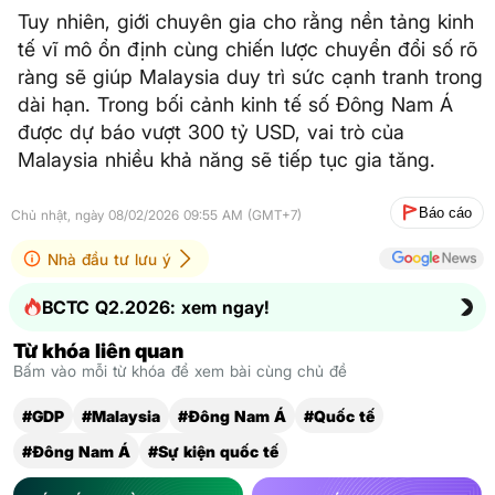
Tuy nhiên, giới chuyên gia cho rằng nền tảng kinh
tế vĩ mô ổn định cùng chiến lược chuyển đổi số rõ
ràng sẽ giúp Malaysia duy trì sức cạnh tranh trong
dài hạn. Trong bối cảnh kinh tế số Đông Nam Á
được dự báo vượt 300 tỷ USD, vai trò của
Malaysia nhiều khả năng sẽ tiếp tục gia tăng.
Báo cáo
Chủ nhật, ngày 08/02/2026 09:55 AM (GMT+7)
Nhà đầu tư lưu ý
BCTC Q2.2026: xem ngay!
Từ khóa liên quan
Bấm vào mỗi từ khóa để xem bài cùng chủ đề
#GDP
#Malaysia
#Đông Nam Á
#Quốc tế
#Đông Nam Á
#Sự kiện quốc tế