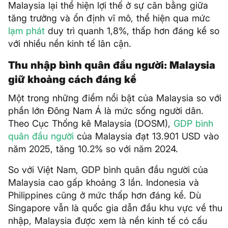
Malaysia lại thể hiện lợi thế ở sự cân bằng giữa
tăng trưởng và ổn định vĩ mô, thể hiện qua mức
lạm phát
duy trì quanh 1,8%, thấp hơn đáng kể so
với nhiều nền kinh tế lân cận.
Thu nhập bình quân đầu người: Malaysia
giữ khoảng cách đáng kể
Một trong những điểm nổi bật của Malaysia so với
phần lớn Đông Nam Á là mức sống người dân.
Theo Cục Thống kê Malaysia (DOSM),
GDP bình
quân đầu người
của Malaysia đạt 13.901 USD vào
năm 2025, tăng 10.2% so với năm 2024.
So với Việt Nam, GDP bình quân đầu người của
Malaysia cao gấp khoảng 3 lần. Indonesia và
Philippines cũng ở mức thấp hơn đáng kể. Dù
Singapore vẫn là quốc gia dẫn đầu khu vực về thu
nhập, Malaysia được xem là nền kinh tế có cấu