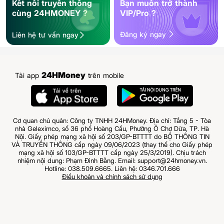
Kết nối truyền thông
Bạn muốn trở thành
cùng 24HMONEY ?
VIP/Pro ?
Đăng ký ngay
Liên hệ tư vấn ngay
24HMoney
Tải app
trên mobile
Cơ quan chủ quản: Công ty TNHH 24HMoney. Địa chỉ: Tầng 5 - Tòa
nhà Geleximco, số 36 phố Hoàng Cầu, Phường Ô Chợ Dừa, TP. Hà
Nội. Giấy phép mạng xã hội số 203/GP-BTTTT do BỘ THÔNG TIN
VÀ TRUYỀN THÔNG cấp ngày 09/06/2023 (thay thế cho Giấy phép
mạng xã hội số 103/GP-BTTTT cấp ngày 25/3/2019). Chịu trách
nhiệm nội dung: Phạm Đình Bằng. Email: support@24hmoney.vn.
Hotline: 038.509.6665. Liên hệ: 0346.701.666
Điều khoản và chính sách sử dụng