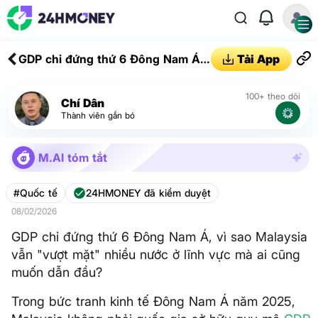
GDP chỉ đứng thứ 6 Đông Nam Á,
Tải App
vì sao Malaysia vẫn "vượt mặt"
nhiều nước ở lĩnh vực mà ai cũng
100+ theo dõi
Chí Dân
muốn dẫn đầu?
Thành viên gắn bó
M.AI tóm tắt
#Quốc tế
24HMONEY đã kiểm duyệt
08/02/2026
GDP chỉ đứng thứ 6 Đông Nam Á, vì sao Malaysia
vẫn "vượt mặt" nhiều nước ở lĩnh vực mà ai cũng
muốn dẫn đầu?
Trong bức tranh kinh tế Đông Nam Á năm 2025,