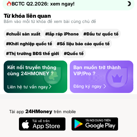
BCTC Q2.2026: xem ngay!
Từ khóa liên quan
Bấm vào mỗi từ khóa để xem bài cùng chủ đề
#chuỗi sản xuất
#lắp ráp iPhone
#Đầu tư quốc tế
#Khởi nghiệp quốc tế
#Số liệu báo cáo quốc tế
#Thị trường BĐS thế giới
#Quốc tế
Kết nối truyền thông
Bạn muốn trở thành
cùng 24HMONEY ?
VIP/Pro ?
Đăng ký ngay
Liên hệ tư vấn ngay
24HMoney
Tải app
trên mobile