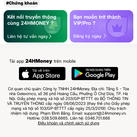
#Chứng khoán
Kết nối truyền thông
Bạn muốn trở thành
cùng 24HMONEY ?
VIP/Pro ?
Đăng ký ngay
Liên hệ tư vấn ngay
24HMoney
Tải app
trên mobile
Cơ quan chủ quản: Công ty TNHH 24HMoney. Địa chỉ: Tầng 5 - Tòa
nhà Geleximco, số 36 phố Hoàng Cầu, Phường Ô Chợ Dừa, TP. Hà
Nội. Giấy phép mạng xã hội số 203/GP-BTTTT do BỘ THÔNG TIN
VÀ TRUYỀN THÔNG cấp ngày 09/06/2023 (thay thế cho Giấy phép
mạng xã hội số 103/GP-BTTTT cấp ngày 25/3/2019). Chịu trách
nhiệm nội dung: Phạm Đình Bằng. Email: support@24hmoney.vn.
Hotline: 038.509.6665. Liên hệ: 0346.701.666
Điều khoản và chính sách sử dụng