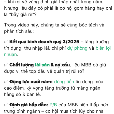
– khi rơi về vùng định giá thấp nhất trong năm.
Nhưng liệu đây có phải là cơ hội gom hàng hay chỉ
là “bẫy giá rẻ”?
Trong video này, chúng ta sẽ cùng bóc tách và
phân tích sâu:
✅
Kết quả kinh doanh quý 3/2025
– tăng trưởng
tín dụng, thu nhập lãi, chi phí
dự phòng
và
biên lợi
nhuận
.
✅
Chất lượng
tài sản
& nợ xấu
, liệu MBB có giữ
được vị thế top đầu về quản trị rủi ro?
✅
Động lực cuối năm:
dòng tiền
tín dụng mùa
cao điểm, kỳ vọng tăng trưởng từ mảng ngân
hàng số & bán lẻ.
✅
Định giá hấp dẫn:
P/B
của MBB hiện thấp hơn
trung bình ngành – cơ hội mua tích lũy cho nhà