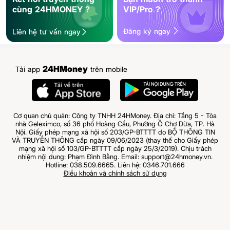
cùng 24HMONEY ?
VIP/Pro ?
Đăng ký ngay
Liên hệ tư vấn ngay
24HMoney
Tải app
trên mobile
Cơ quan chủ quản: Công ty TNHH 24HMoney. Địa chỉ: Tầng 5 - Tòa
nhà Geleximco, số 36 phố Hoàng Cầu, Phường Ô Chợ Dừa, TP. Hà
Nội. Giấy phép mạng xã hội số 203/GP-BTTTT do BỘ THÔNG TIN
VÀ TRUYỀN THÔNG cấp ngày 09/06/2023 (thay thế cho Giấy phép
mạng xã hội số 103/GP-BTTTT cấp ngày 25/3/2019). Chịu trách
nhiệm nội dung: Phạm Đình Bằng. Email: support@24hmoney.vn.
Hotline: 038.509.6665. Liên hệ: 0346.701.666
Điều khoản và chính sách sử dụng