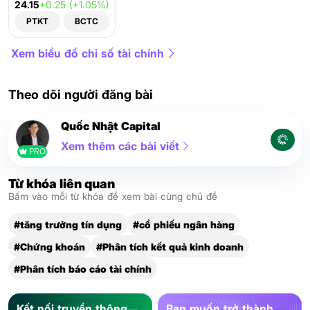
24.15
+0.25 (+1.05%)
PTKT
BCTC
Xem biểu đồ chỉ số tài chính
Theo dõi người đăng bài
Quốc Nhật Capital
Xem thêm các bài viết
PRO
Từ khóa liên quan
Bấm vào mỗi từ khóa để xem bài cùng chủ đề
#tăng trưởng tín dụng
#cổ phiếu ngân hàng
#Chứng khoán
#Phân tích kết quả kinh doanh
#Phân tích báo cáo tài chính
Kết nối truyền thông
Bạn muốn trở thành