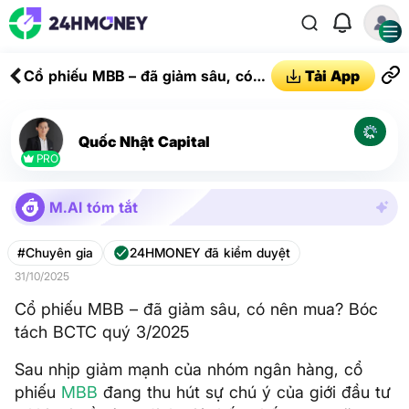
Cổ phiếu MBB – đã giảm sâu, có
Tải App
nên mua? Bóc tách BCTC quý
3/2025
Quốc Nhật Capital
PRO
M.AI tóm tắt
#Chuyên gia
24HMONEY đã kiểm duyệt
31/10/2025
Cổ phiếu MBB – đã giảm sâu, có nên mua? Bóc
tách BCTC quý 3/2025
Sau nhịp giảm mạnh của nhóm ngân hàng, cổ
phiếu
MBB
đang thu hút sự chú ý của giới đầu tư