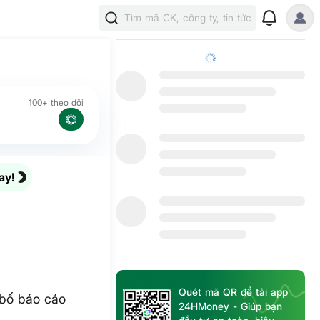
Tìm mã CK, công ty, tin tức
100+ theo dõi
ay!
Quét mã QR để tải app
 bố báo cáo
24HMoney - Giúp bạn