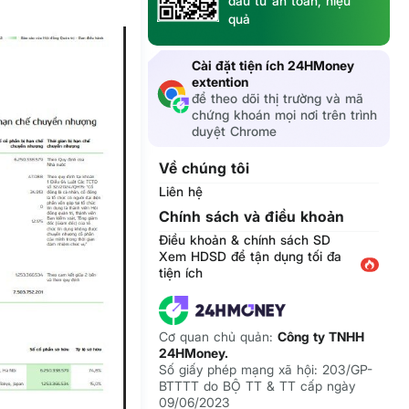
đầu tư an toàn, hiệu
quả
Cài đặt tiện ích 24HMoney
extention
để theo dõi thị trường và mã
chứng khoán mọi nơi trên trình
duyệt Chrome
Về chúng tôi
Liên hệ
Chính sách và điều khoản
Điều khoản & chính sách SD
Xem HDSD để tận dụng tối đa
tiện ích
Cơ quan chủ quản:
Công ty TNHH
24HMoney.
Số giấy phép mạng xã hội: 203/GP-
BTTTT do BỘ TT & TT cấp ngày
09/06/2023