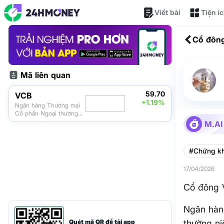
Viết bài
Tiện í
Cổ đông
Mã liên quan
59.70
VCB
+1.19%
Ngân hàng Thương mại
Cổ phần Ngoại thương
Việt Nam
M.AI
#Chứng k
17/04/2026
Cổ đông 
Ngân hàn
Quét mã QR để tải app
thường ni