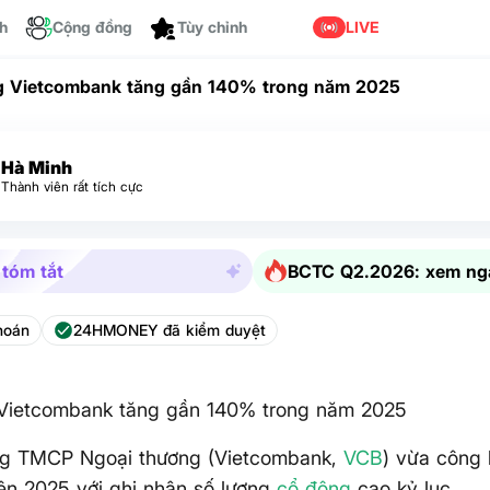
Dành cho bạn
ch
Cộng đồng
LIVE
 Vietcombank tăng gần 140% trong năm 2025
Hà Minh
Thành viên rất tích cực
 tóm tắt
BCTC Q2.2026: xem ng
hoán
24HMONEY đã kiểm duyệt
Vietcombank tăng gần 140% trong năm 2025
g TMCP Ngoại thương (Vietcombank,
VCB
) vừa công
ên 2025 với ghi nhận số lượng
cổ đông
cao kỷ lục.