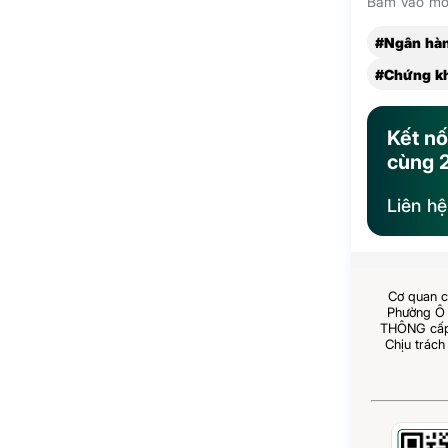
Bấm vào mỗi
#Ngân hà
#Chứng k
Kết nố
cùng 
Liên h
Cơ quan c
Phường Ô 
THÔNG cấp 
Chịu trách