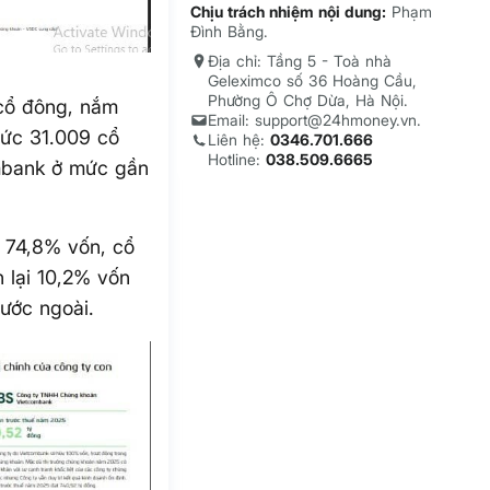
Chịu trách nhiệm nội dung:
Phạm
Đình Bằng.
Địa chỉ: Tầng 5 - Toà nhà
Geleximco số 36 Hoàng Cầu,
Phường Ô Chợ Dừa, Hà Nội.
 cổ đông, nắm
Email: support@24hmoney.vn.
mức 31.009 cổ
Liên hệ:
0346.701.666
Hotline:
038.509.6665
ombank ở mức gần
 74,8% vốn, cổ
 lại 10,2% vốn
ước ngoài.