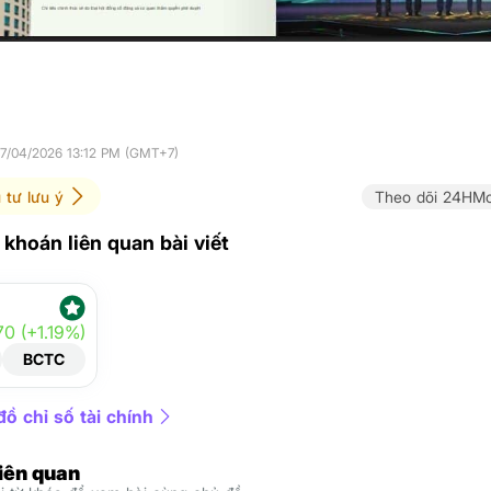
17/04/2026 13:12 PM (GMT+7)
 tư lưu ý
Theo dõi 24HMo
khoán liên quan bài viết
70 (+1.19%)
BCTC
ồ chỉ số tài chính
liên quan