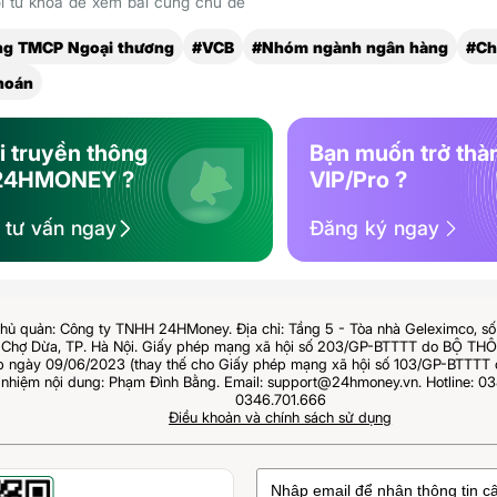
 từ khóa để xem bài cùng chủ đề
ng TMCP Ngoại thương
#VCB
#Nhóm ngành ngân hàng
#Ch
hoán
i truyền thông
Bạn muốn trở thà
24HMONEY ?
VIP/Pro ?
ệ tư vấn ngay
Đăng ký ngay
hủ quản: Công ty TNHH 24HMoney. Địa chỉ: Tầng 5 - Tòa nhà Geleximco, s
Chợ Dừa, TP. Hà Nội. Giấy phép mạng xã hội số 203/GP-BTTTT do BỘ T
ngày 09/06/2023 (thay thế cho Giấy phép mạng xã hội số 103/GP-BTTTT 
 nhiệm nội dung: Phạm Đình Bằng. Email: support@24hmoney.vn. Hotline: 03
0346.701.666
Điều khoản và chính sách sử dụng