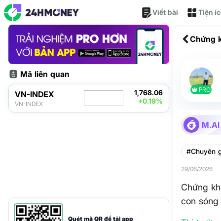
Viết bài
Tiện í
Chứng k
con són
Mã liên quan
PRO
1,768.06
VN-INDEX
+0.19%
VN-INDEX
M.AI
#Chuyên g
29/06/2026
Chứng kh
con sóng 
Quét mã QR để tải app