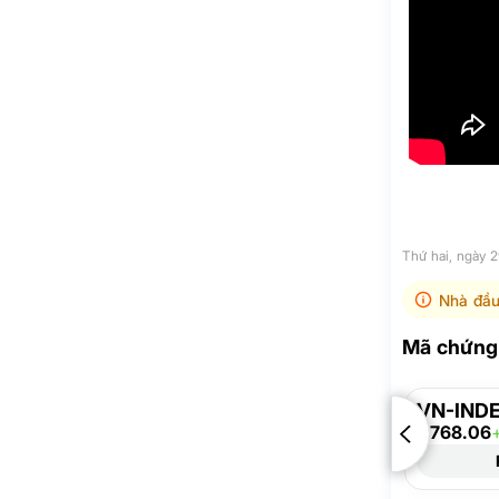
Thứ hai, ngày 
Nhà đầu
Mã chứng 
VN-IND
1,768.06