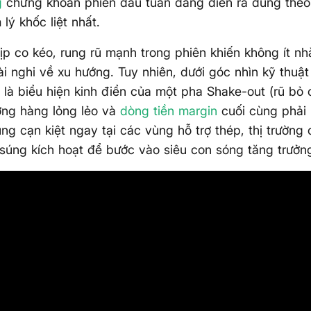
g
chứng khoán phiên đầu tuần đang diễn ra đúng theo
lý khốc liệt nhất.
p co kéo, rung rũ mạnh trong phiên khiến không ít n
i nghi về xu hướng. Tuy nhiên, dưới góc nhìn kỹ thuậ
 là biểu hiện kinh điển của một pha Shake-out (rũ bỏ
ợng hàng lỏng lẻo và
dòng tiền
margin
cuối cùng phải 
ung cạn kiệt ngay tại các vùng hỗ trợ thép, thị trường
súng kích hoạt để bước vào siêu con sóng tăng trưởn