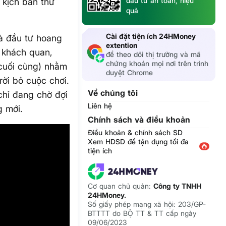
đầu tư an toàn, hiệu
 kịch bản thử
quả
Cài đặt tiện ích 24HMoney
hà đầu tư hoang
extention
t khách quan,
để theo dõi thị trường và mã
chứng khoán mọi nơi trên trình
 cuối cùng) nhằm
duyệt Chrome
rời bỏ cuộc chơi.
Về chúng tôi
 chỉ đang chờ đợi
Liên hệ
g mới.
Chính sách và điều khoản
Điều khoản & chính sách SD
Xem HDSD để tận dụng tối đa
tiện ích
Cơ quan chủ quản:
Công ty TNHH
24HMoney.
Số giấy phép mạng xã hội: 203/GP-
BTTTT do BỘ TT & TT cấp ngày
09/06/2023