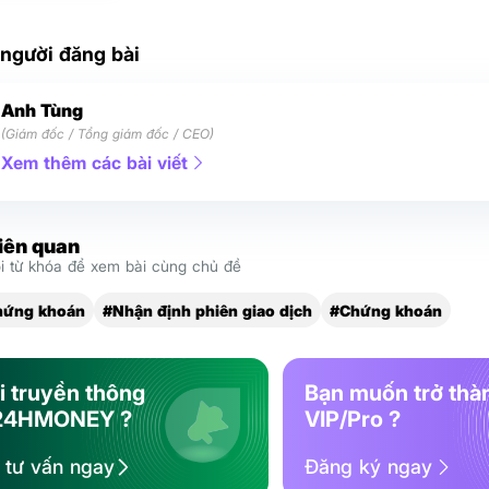
 người đăng bài
Anh Tùng
(Giám đốc / Tổng giám đốc / CEO)
Xem thêm các bài viết
liên quan
 từ khóa để xem bài cùng chủ đề
hứng khoán
#Nhận định phiên giao dịch
#Chứng khoán
i truyền thông
Bạn muốn trở thà
24HMONEY ?
VIP/Pro ?
ệ tư vấn ngay
Đăng ký ngay