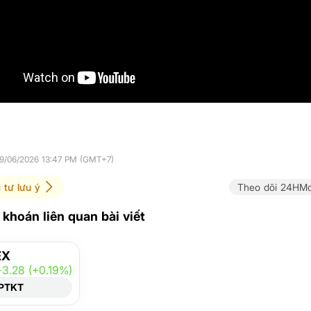
29/06/2026 13:47 PM (GMT+7)
 tư lưu ý
Theo dõi 24HMo
khoán liên quan bài viết
EX
+3.28 (+0.19%)
PTKT