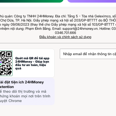
hủ quản: Công ty TNHH 24HMoney. Địa chỉ: Tầng 5 - Tòa nhà Geleximco, s
Chợ Dừa, TP. Hà Nội. Giấy phép mạng xã hội số 203/GP-BTTTT do BỘ T
ngày 09/06/2023 (thay thế cho Giấy phép mạng xã hội số 103/GP-BTTTT 
 nhiệm nội dung: Phạm Đình Bằng. Email: support@24hmoney.vn. Hotline: 03
0346.701.666
Điều khoản và chính sách sử dụng
Quét mã QR để tải app
24HMoney - Giúp bạn
đầu tư an toàn, hiệu
quả
ài đặt tiện ích 24HMoney
xtention
ể theo dõi thị trường và mã
hứng khoán mọi nơi trên trình
uyệt Chrome