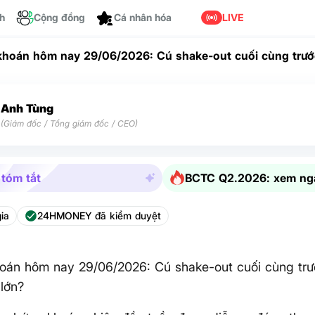
ch
Cộng đồng
Cá nhân hóa
LIVE
hoán hôm nay 29/06/2026: Cú shake-out cuối cùng trướ
g lớn?
Anh Tùng
(Giám đốc / Tổng giám đốc / CEO)
 tóm tắt
BCTC Q2.2026: xem ng
ia
24HMONEY đã kiểm duyệt
oán hôm nay 29/06/2026: Cú shake-out cuối cùng trư
lớn?