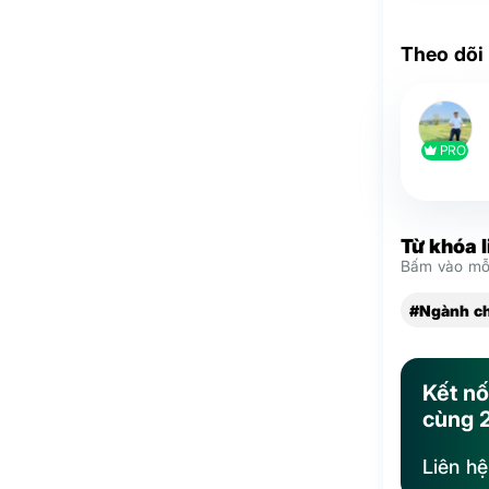
Theo dõi
PRO
Từ khóa 
Bấm vào mỗi
#Ngành c
Kết nố
cùng 
Liên h