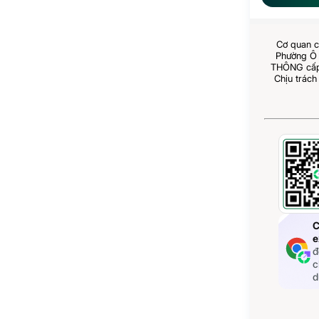
Cơ quan c
Phường Ô 
THÔNG cấp 
Chịu trách
C
e
đ
c
d