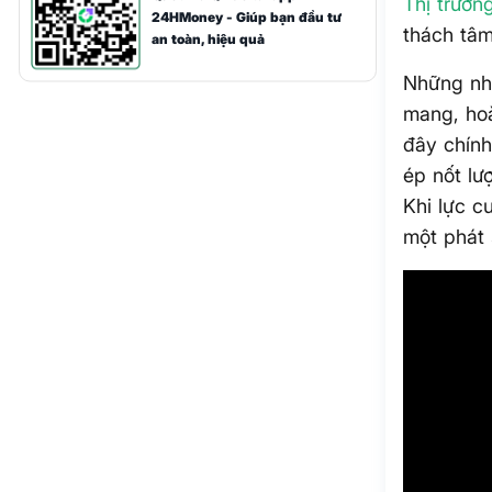
Thị trườn
24HMoney - Giúp bạn đầu tư
thách tâm 
an toàn, hiệu quả
Những nhị
mang, hoà
đây chính
ép nốt lư
Khi lực c
một phát 