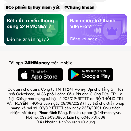
#Cổ phiếu bị hủy niêm yết
#Chứng khoán
Kết nối truyền thông
Bạn muốn trở thành
cùng 24HMONEY ?
VIP/Pro ?
Đăng ký ngay
Liên hệ tư vấn ngay
24HMoney
Tải app
trên mobile
Cơ quan chủ quản: Công ty TNHH 24HMoney. Địa chỉ: Tầng 5 - Tòa
nhà Geleximco, số 36 phố Hoàng Cầu, Phường Ô Chợ Dừa, TP. Hà
Nội. Giấy phép mạng xã hội số 203/GP-BTTTT do BỘ THÔNG TIN
VÀ TRUYỀN THÔNG cấp ngày 09/06/2023 (thay thế cho Giấy phép
mạng xã hội số 103/GP-BTTTT cấp ngày 25/3/2019). Chịu trách
nhiệm nội dung: Phạm Đình Bằng. Email: support@24hmoney.vn.
Hotline: 038.509.6665. Liên hệ: 0346.701.666
Điều khoản và chính sách sử dụng