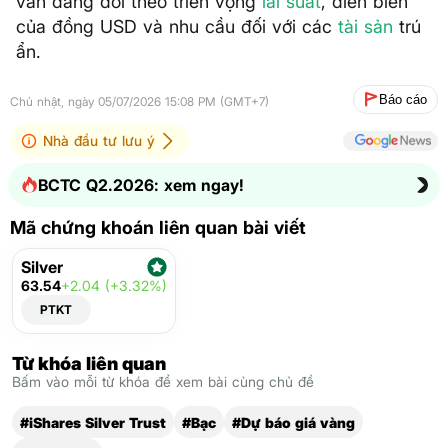
vẫn đang dõi theo triển vọng
lãi suất
, diễn biến
của đồng USD và nhu cầu đối với các
tài sản
trú
ẩn.
Báo cáo
Chủ nhật, ngày 05/07/2026 15:08 PM (GMT+7)
Nhà đầu tư lưu ý
BCTC Q2.2026: xem ngay!
Mã chứng khoán liên quan bài viết
Silver
63.54
+2.04 (+3.32%)
PTKT
Từ khóa liên quan
Bấm vào mỗi từ khóa để xem bài cùng chủ đề
#iShares Silver Trust
#Bạc
#Dự báo giá vàng