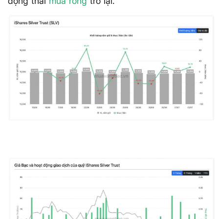
động thái
mua ròng
trở lại.