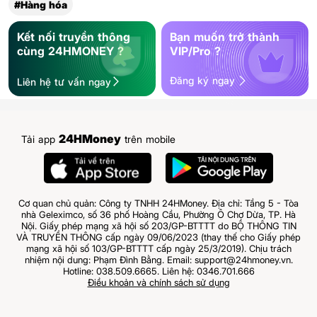
#Hàng hóa
Kết nối truyền thông
Bạn muốn trở thành
cùng 24HMONEY ?
VIP/Pro ?
Đăng ký ngay
Liên hệ tư vấn ngay
24HMoney
Tải app
trên mobile
Cơ quan chủ quản: Công ty TNHH 24HMoney. Địa chỉ: Tầng 5 - Tòa
nhà Geleximco, số 36 phố Hoàng Cầu, Phường Ô Chợ Dừa, TP. Hà
Nội. Giấy phép mạng xã hội số 203/GP-BTTTT do BỘ THÔNG TIN
VÀ TRUYỀN THÔNG cấp ngày 09/06/2023 (thay thế cho Giấy phép
mạng xã hội số 103/GP-BTTTT cấp ngày 25/3/2019). Chịu trách
nhiệm nội dung: Phạm Đình Bằng. Email: support@24hmoney.vn.
Hotline: 038.509.6665. Liên hệ: 0346.701.666
Điều khoản và chính sách sử dụng