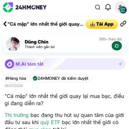
"Cá mập" lớn nhất thế giới quay
Tải App
lại mua bạc, điều gì đang diễn ra?
300+ theo dõi
Dũng Chín
Thành viên gắn bó
M.AI tóm tắt
#Hàng hóa
24HMONEY đã kiểm duyệt
05/07/2026
"Cá mập" lớn nhất thế giới quay lại mua bạc, điều
gì đang diễn ra?
Thị trường
bạc đang thu hút sự quan tâm của giới
đầu tư sau khi
quỹ ETF
bạc lớn nhất thế giới có