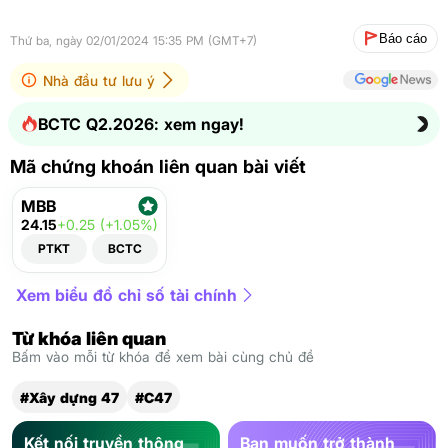
Báo cáo
Thứ ba, ngày 02/01/2024 15:35 PM (GMT+7)
Nhà đầu tư lưu ý
BCTC Q2.2026: xem ngay!
Mã chứng khoán liên quan bài viết
MBB
24.15
+0.25 (+1.05%)
PTKT
BCTC
Xem biểu đồ chỉ số tài chính
Từ khóa liên quan
Bấm vào mỗi từ khóa để xem bài cùng chủ đề
#Xây dựng 47
#C47
Kết nối truyền thông
Bạn muốn trở thành