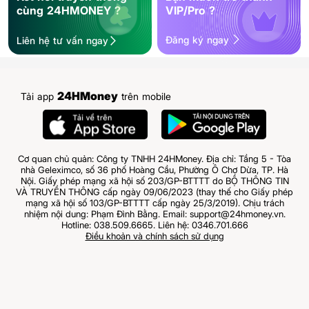
cùng 24HMONEY ?
VIP/Pro ?
Đăng ký ngay
Liên hệ tư vấn ngay
24HMoney
Tải app
trên mobile
Cơ quan chủ quản: Công ty TNHH 24HMoney. Địa chỉ: Tầng 5 - Tòa
nhà Geleximco, số 36 phố Hoàng Cầu, Phường Ô Chợ Dừa, TP. Hà
Nội. Giấy phép mạng xã hội số 203/GP-BTTTT do BỘ THÔNG TIN
VÀ TRUYỀN THÔNG cấp ngày 09/06/2023 (thay thế cho Giấy phép
mạng xã hội số 103/GP-BTTTT cấp ngày 25/3/2019). Chịu trách
nhiệm nội dung: Phạm Đình Bằng. Email: support@24hmoney.vn.
Hotline: 038.509.6665. Liên hệ: 0346.701.666
Điều khoản và chính sách sử dụng