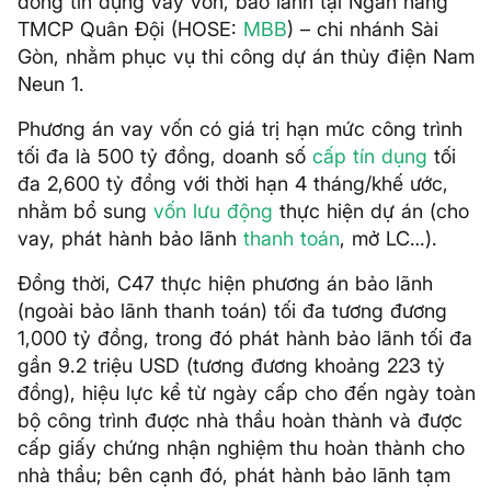
đồng tín dụng vay vốn, bảo lãnh tại Ngân hàng
TMCP Quân Đội (HOSE:
MBB
) – chi nhánh Sài
Gòn, nhằm phục vụ thi công dự án thủy điện Nam
Neun 1.
Phương án vay vốn có giá trị hạn mức công trình
tối đa là 500 tỷ đồng, doanh số
cấp tín dụng
tối
đa 2,600 tỷ đồng với thời hạn 4 tháng/khế ước,
nhằm bổ sung
vốn lưu động
thực hiện dự án (cho
vay, phát hành bảo lãnh
thanh toán
, mở LC…).
Đồng thời, C47 thực hiện phương án bảo lãnh
(ngoài bảo lãnh thanh toán) tối đa tương đương
1,000 tỷ đồng, trong đó phát hành bảo lãnh tối đa
gần 9.2 triệu USD (tương đương khoảng 223 tỷ
đồng), hiệu lực kể từ ngày cấp cho đến ngày toàn
bộ công trình được nhà thầu hoàn thành và được
cấp giấy chứng nhận nghiệm thu hoàn thành cho
nhà thầu; bên cạnh đó, phát hành bảo lãnh tạm