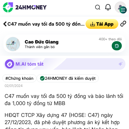
C47 muốn vay tối đa 500 tỷ đồng
Tải App
và bảo lãnh tối đa 1,000 tỷ đồng
từ MBB
400+ theo dõi
Cao Đức Giang
Thành viên gắn bó
M.AI tóm tắt
#Chứng khoán
24HMONEY đã kiểm duyệt
02/01/2024
C47 muốn vay tối đa 500 tỷ đồng và bảo lãnh tối
đa 1,000 tỷ đồng từ MBB
HĐQT CTCP Xây dựng 47 (HOSE: C47) ngày
27/12/2023, đã phê duyệt phương án ký kết hợp