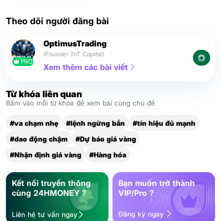
Theo dõi người đăng bài
OptimusTrading
(Founder TnT Capital)
PRO
Xem thêm các bài viết
Từ khóa liên quan
Bấm vào mỗi từ khóa để xem bài cùng chủ đề
#va chạm nhẹ
#lệnh ngừng bắn
#tín hiệu đủ mạnh
#dao động chậm
#Dự báo giá vàng
#Nhận định giá vàng
#Hàng hóa
Kết nối truyền thông
Bạn muốn trở thành
cùng 24HMONEY ?
VIP/Pro ?
Đăng ký ngay
Liên hệ tư vấn ngay