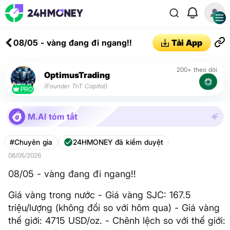
08/05 - vàng đang đi ngang!!
Tải App
200+ theo dõi
OptimusTrading
(Founder TnT Capital)
PRO
M.AI tóm tắt
#Chuyên gia
24HMONEY đã kiểm duyệt
08/05/2026
08/05 - vàng đang đi ngang!!
Giá vàng trong nước - Giá vàng SJC: 167.5
triệu/lượng (không đổi so với hôm qua) - Giá vàng
thế giới: 4715 USD/oz. - Chênh lệch so với thế giới: