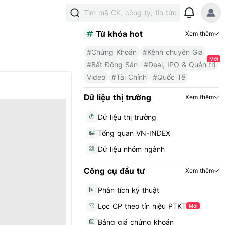
Tìm mã CK, công ty, tin tức
Từ khóa hot
Xem thêm
#Chứng Khoán
#Kênh chuyên Gia
Mới
#Bất Động Sản
#Deal, IPO & Quản trị
Video
#Tài Chính
#Quốc Tế
Dữ liệu thị trường
Xem thêm
Dữ liệu thị trường
Tổng quan VN-INDEX
Dữ liệu nhóm ngành
Công cụ đầu tư
Xem thêm
Phân tích kỹ thuật
Lọc CP theo tín hiệu PTKT
Mới
Bảng giá chứng khoán