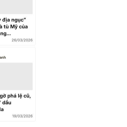
 địa ngục”
à tù Mỹ của
ống
a: Sự thật
26/03/2026
phía sau
anh
gờ phá lệ cũ,
" dầu
la
19/03/2026