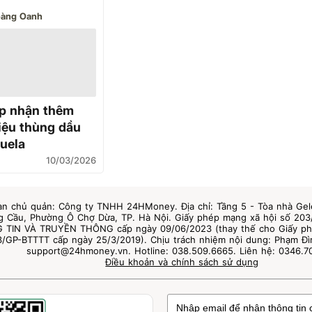
àng Oanh
p nhận thêm
riệu thùng dầu
uela
10/03/2026
an chủ quản: Công ty TNHH 24HMoney. Địa chỉ: Tầng 5 - Tòa nhà Gel
 Cầu, Phường Ô Chợ Dừa, TP. Hà Nội. Giấy phép mạng xã hội số 20
TIN VÀ TRUYỀN THÔNG cấp ngày 09/06/2023 (thay thế cho Giấy ph
3/GP-BTTTT cấp ngày 25/3/2019). Chịu trách nhiệm nội dung: Phạm Đìn
support@24hmoney.vn. Hotline: 038.509.6665. Liên hệ: 0346.7
Điều khoản và chính sách sử dụng