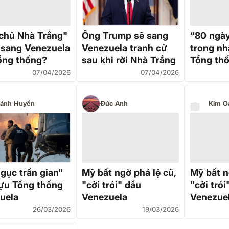
chủ Nhà Trắng"
Ông Trump sẽ sang
“80 ngày
sang Venezuela
Venezuela tranh cử
trong nh
ổng thống?
sau khi rời Nhà Trắng
Tổng th
Venezuel
07/04/2026
07/04/2026
gây sốc 
song sắt
ánh Huyền
Đức Anh
Kim O
gục trần gian"
Mỹ bất ngờ phá lệ cũ,
Mỹ bất n
ựu Tổng thống
"cởi trói" dầu
"cởi trói
uela
Venezuela
Venezue
26/03/2026
19/03/2026