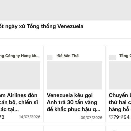
t ngày xử Tổng thống Venezuela
Tổng Công ty Hàng không Việt Nam - CTCP
Đỗ Văn Thái
am Airlines đón
Venezuela kêu gọi
Chuyến b
án bộ, chiến sĩ
Anh trả 30 tấn vàng
thứ hai 
ác tại
để khắc phục hậu quả
hàng hỗ 
uela trở về
động đất
Nam đã c
78
79
94
14/07/2026
09/07/2026
Venezue