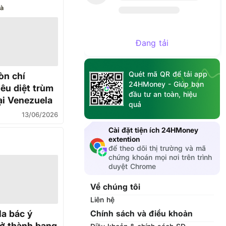
rà
Đang tải
Quét mã QR để tải app
òn chí
24HMoney - Giúp bạn
iêu diệt trùm
đầu tư an toàn, hiệu
ại Venezuela
quả
13/06/2026
Cài đặt tiện ích 24HMoney
extention
để theo dõi thị trường và mã
chứng khoán mọi nơi trên trình
duyệt Chrome
Về chúng tôi
Liên hệ
Chính sách và điều khoản
a bác ý
rở thành bang