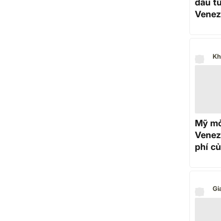
dầu từ
Venez
đang 
Kh
Mỹ mở
Venezu
phí c
Gi