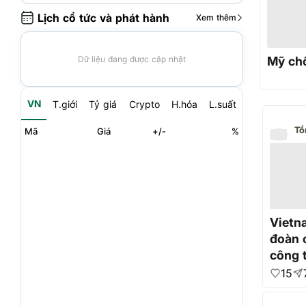
Lịch cổ tức và phát hành
Xem thêm
Mỹ chố
Dữ liệu đang được cập nhật
VN
T.giới
Tỷ giá
Crypto
H.hóa
L.suất
Mã
Giá
+/-
%
Vietn
đoàn c
công t
Venez
15
nước