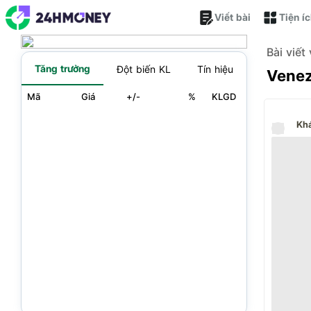
Viết bài
Tiện í
Bài viết
Tăng trưởng
Đột biến KL
Tín hiệu
Venez
Mã
Giá
+/-
%
KLGD
Kh