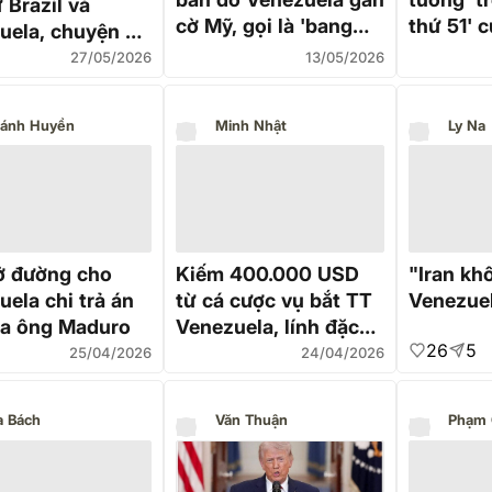
 Brazil và
cờ Mỹ, gọi là 'bang
thứ 51' 
uela, chuyện gì
thứ 51'
Trump
xảy ra?
27/05/2026
13/05/2026
ánh Huyền
Minh Nhật
Ly Na
 đường cho
Kiếm 400.000 USD
"Iran kh
ela chi trả án
từ cá cược vụ bắt TT
Venezue
ủa ông Maduro
Venezuela, lính đặc
26
5
nhiệm Mỹ trả giá đắt
25/04/2026
24/04/2026
a Bách
Văn Thuận
Phạm 