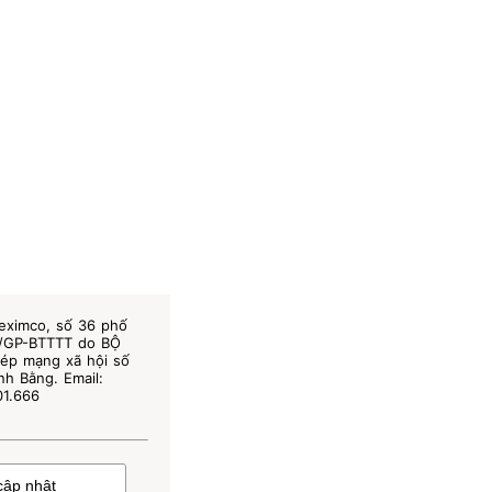
eximco, số 36 phố
3/GP-BTTTT do BỘ
ép mạng xã hội số
h Bằng. Email:
01.666