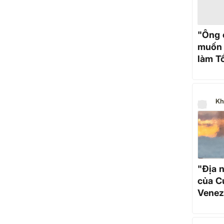
"Ông 
muốn 
làm T
Kh
"Địa n
của C
Venez