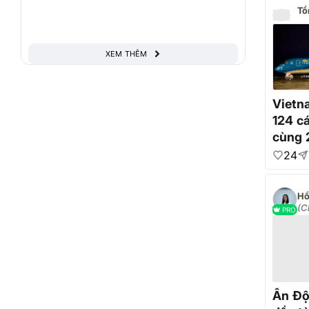
XEM THÊM
Vietn
124 cá
cùng 
thiết 
24
trợ tớ
Hồ
(C
PRO
đầ
Ấn Độ