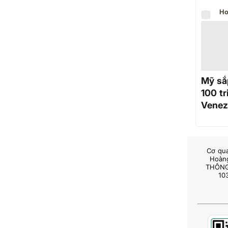
Ho
Mỹ sắ
100 t
Venez
Cơ qu
Hoàng
THÔNG 
10