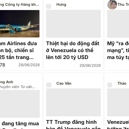
Tổng Công ty Hàng không Việt Nam - CTCP
Hưng
Thu T
am Airlines đưa
Thiệt hại do động đất
Mỹ “ra đ
n bộ, chiến sĩ
ở Venezuela có thể
mạng”, t
25 tấn trang
lên tới 20 tỷ USD
ma túy t
bị, hàng hóa hỗ
78
29/06/2026
29/06/2026
i Venezuela
ng Anh
Cao Vân
Thảo
huyên viên Tư vấn
u tư)
TT Trump đăng hình
Venezuel
 đang tăng mua
bản đồ Venezuela gắn
tưởng 't