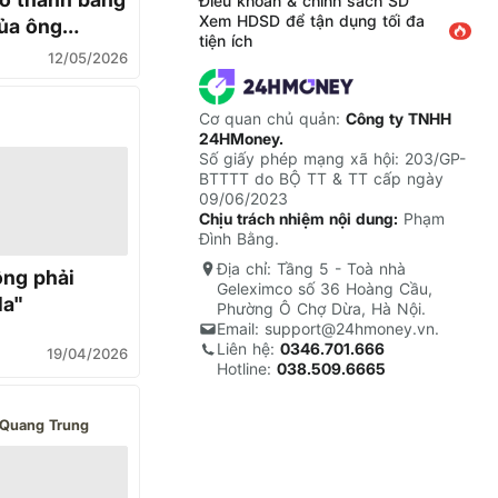
Điều khoản & chính sách SD
Xem HDSD để tận dụng tối đa
của ông
tiện ích
12/05/2026
Cơ quan chủ quản:
Công ty TNHH
24HMoney.
Số giấy phép mạng xã hội: 203/GP-
BTTTT do BỘ TT & TT cấp ngày
09/06/2023
Chịu trách nhiệm nội dung:
Phạm
Đình Bằng.
Địa chỉ: Tầng 5 - Toà nhà
ông phải
Geleximco số 36 Hoàng Cầu,
la"
Phường Ô Chợ Dừa, Hà Nội.
Email: support@24hmoney.vn.
Liên hệ:
0346.701.666
19/04/2026
Hotline:
038.509.6665
Quang Trung