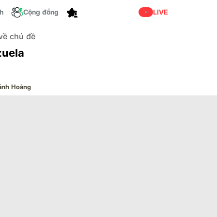
ch
Cộng đồng
Cá nhân hóa
LIVE
 về chủ đề
uela
ánh Hoàng