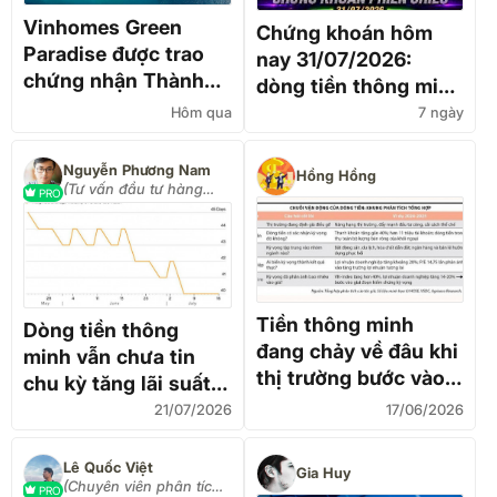
Vinhomes Green
Chứng khoán hôm
Paradise được trao
nay 31/07/2026:
chứng nhận Thành
dòng tiền thông minh
phố thông minh dựa
đổ bộ nhóm ngân
Hôm qua
7 ngày
trên tiêu chuẩn toàn
hàng – phát súng
cầu ISO 37122
lệnh kích hoạt bền
Nguyễn Phương Nam
Hồng Hồng
(Tư vấn đầu tư hàng
vững!
PRO
hóa 0337968866)
Tiền thông minh
Dòng tiền thông
đang chảy về đâu khi
minh vẫn chưa tin
thị trường bước vào
chu kỳ tăng lãi suất
giai đoạn phân hóa?
đã kết thúc
21/07/2026
17/06/2026
Lê Quốc Việt
Gia Huy
(Chuyên viên phân tích
PRO