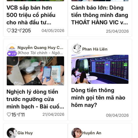
VCB sắp bán hơn
Cảnh báo lớn: Dòng
500 triệu cổ phiếu
tiền thông minh đang
cho nhà đầu tư
THOÁT HÀNG VIC và
lớn...nhưng giá lại
VHM!
32
205
04/05/2026
25/04/2026
giảm - Dòng tiền
thông minh đang làm
Nguyễn Quang Huy CEO
Phan Hà Liên
gì?
(Khoa Tài chính - Ngân
VIP
hàng Đại học Nguyễn
Trãi)
Dòng tiền thông
Nghịch lý dòng tiền
minh gọi tên mã nào
trước ngưỡng cửa
hôm nay?
minh bạch - Bài cuối:
Khơi thông dòng
15
11
21/04/2026
09/04/2026
chảy số - Chờ nhịp
'khớp lệnh' từ chính
Gia Huy
Huyền An
sách