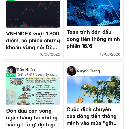
- tư vấn đầu tư)
Toan tính đón đầu
VN-INDEX vượt 1.800
dòng tiền thông minh
điểm, cổ phiếu chứng
phiên 16/6
khoán vùng nổ: Dòng
tiền thông minh đang
16/06/2026
16/06/2026
đi trước thị trường?
Trần Nhàn
Quỳnh Trang
(GĐ TVĐT công ty cổ
PRO
phần chứng khoán VPS)
Cuộc dịch chuyển
Đón đầu con sóng
của dòng tiền thông
ngân hàng tại những
minh vào mùa "gặt
'vùng trũng' định giá