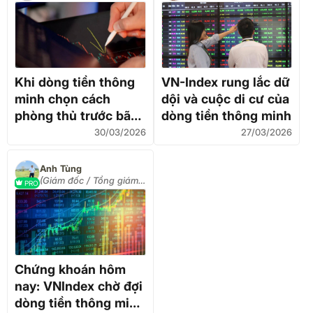
Khi dòng tiền thông
VN-Index rung lắc dữ
minh chọn cách
dội và cuộc di cư của
phòng thủ trước bão
dòng tiền thông minh
địa chính trị
30/03/2026
27/03/2026
Anh Tùng
(Giám đốc / Tổng giám
PRO
đốc / CEO)
Chứng khoán hôm
nay: VNIndex chờ đợi
dòng tiền thông minh