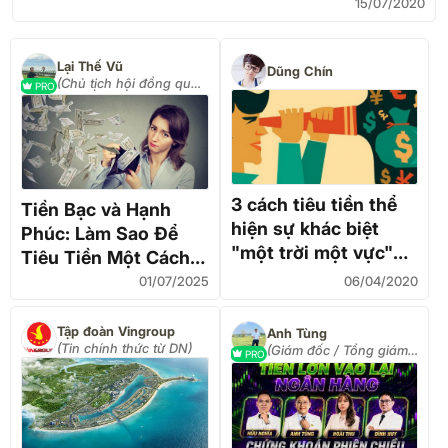
15/07/2020
Lại Thế Vũ
Dũng Chín
(Chủ tịch hội đồng quản
PRO
trị công ty cổ phần Vũ
Hạnh Bảo)
3 cách tiêu tiền thể
Tiền Bạc và Hạnh
hiện sự khác biệt
Phúc: Làm Sao Để
"một trời một vực"
Tiêu Tiền Một Cách
giữa người thông
Thông Minh (Ngay Cả
01/07/2025
06/04/2020
minh và kẻ ngu dại
Khi Bạn Mới Lớp 5!)
Tập đoàn Vingroup
Anh Tùng
(Tin chính thức từ DN)
(Giám đốc / Tổng giám
PRO
đốc / CEO)