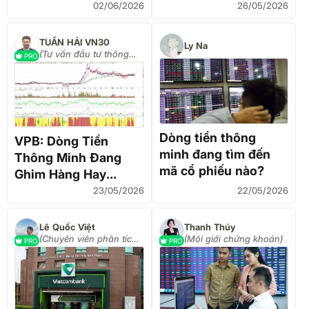
hái" cổ tức
khi dòng tiền thông
02/06/2026
26/05/2026
minh đang dịch
chuyển
TUẤN HẢI VN30
Ly Na
(Tư vấn đầu tư thông
PRO
minh)
Dòng tiền thông
VPB: Dòng Tiền
minh đang tìm đến
Thông Minh Đang
mã cổ phiếu nào?
Ghim Hàng Hay
"Bẫy" Tích Lũy?
23/05/2026
22/05/2026
Lê Quốc Việt
Thanh Thúy
(Chuyên viên phân tích
(Môi giới chứng khoán)
PRO
PRO
- tư vấn đầu tư)