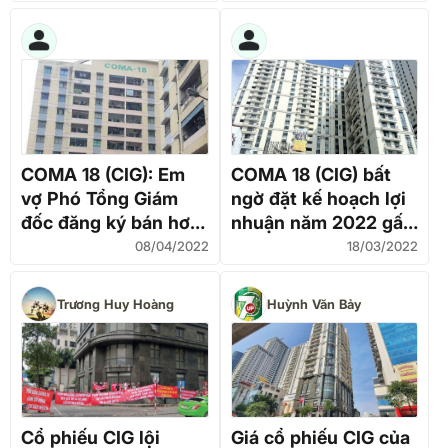
COMA 18 (CIG): Em
COMA 18 (CIG) bất
vợ Phó Tổng Giám
ngờ đặt kế hoạch lợi
đốc đăng ký bán hơn
nhuận năm 2022 gấp
1,34 triệu cổ phiếu
12 lần, đạt 200 tỷ
08/04/2022
18/03/2022
đồng
Trương Huy Hoàng
Huỳnh Văn Bảy
Cổ phiếu CIG lội
Giá cổ phiếu CIG của