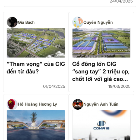
24/04/2025
Gia Bách
Quyền Nguyễn
“Tham vọng” của CIG
Cổ đông lớn CIG
đến từ đâu?
“sang tay” 2 triệu cp,
chốt lời với giá cao
hơn gấp đôi
01/04/2025
19/03/2025
Hồ Hoàng Hương Ly
Nguyễn Anh Tuấn