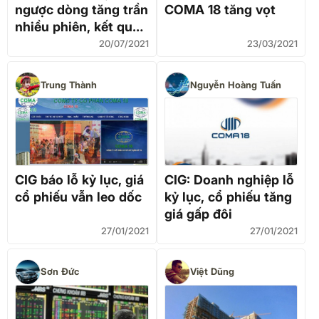
ngược dòng tăng trần
COMA 18 tăng vọt
nhiều phiên, kết quả
kinh doanh vẫn "bết
20/07/2021
23/03/2021
bát"
Trung Thành
Nguyễn Hoàng Tuấn
CIG báo lỗ kỷ lục, giá
CIG: Doanh nghiệp lỗ
cổ phiếu vẫn leo dốc
kỷ lục, cổ phiếu tăng
giá gấp đôi
27/01/2021
27/01/2021
Sơn Đức
Việt Dũng