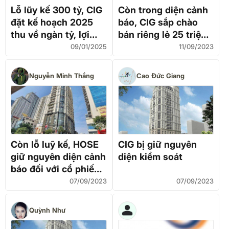
Lỗ lũy kế 300 tỷ, CIG
Còn trong diện cảnh
đặt kế hoạch 2025
báo, CIG sắp chào
thu về ngàn tỷ, lợi
bán riêng lẻ 25 triệu
nhuận gấp gần 5 lần
cp với giá cao hơn thị
09/01/2025
11/09/2023
trường 32%
Nguyễn Minh Thắng
Cao Đức Giang
Còn lỗ luỹ kế, HOSE
CIG bị giữ nguyên
giữ nguyên diện cảnh
diện kiểm soát
báo đối với cổ phiếu
CIG
07/09/2023
07/09/2023
Quỳnh Như