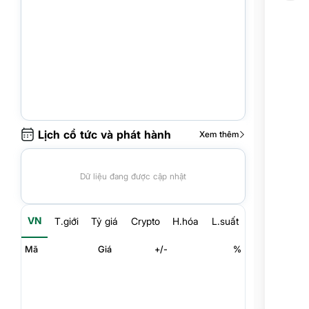
Lịch cổ tức và phát hành
Xem thêm
Dữ liệu đang được cập nhật
VN
T.giới
Tỷ giá
Crypto
H.hóa
L.suất
Mã
Giá
+/-
%