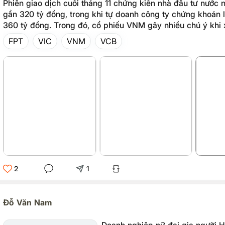
Phiên giao dịch cuối tháng 11 chứng kiến nhà đầu tư nước
gần 320 tỷ đồng, trong khi tự doanh công ty chứng khoán 
360 tỷ đồng. Trong đó, cổ phiếu VNM gây nhiều chú ý khi 
top mua ròng của khối ngoại và bán ròng của tự doanh.
FPT
VIC
VNM
VCB
2
1
Đỗ Văn Nam