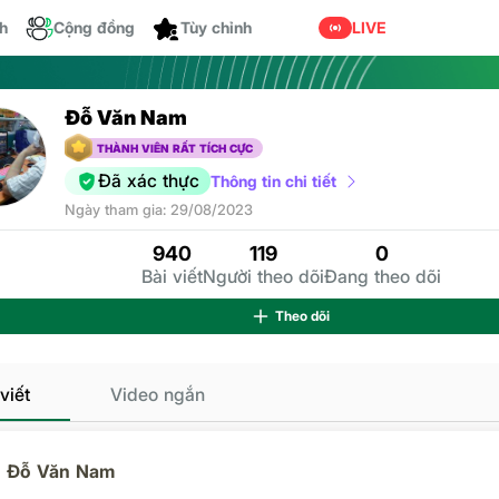
ch
Cộng đồng
LIVE
Tùy chỉnh
Đỗ Văn Nam
THÀNH VIÊN RẤT TÍCH CỰC
Đã xác thực
Thông tin chi tiết
Ngư
Ngày tham gia: 29/08/2023
940
119
0
Bài viết
Người theo dõi
Đang theo dõi
Theo dõi
viết
Video ngắn
Đỗ Văn Nam