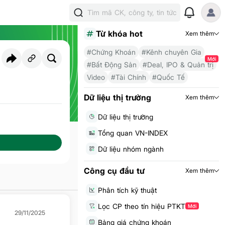
Tìm mã CK, công ty, tin tức
Từ khóa hot
Xem thêm
#Chứng Khoán
#Kênh chuyên Gia
Mới
#Bất Động Sản
#Deal, IPO & Quản trị
Video
#Tài Chính
#Quốc Tế
ời theo dõi
119
Dữ liệu thị trường
Xem thêm
Dữ liệu thị trường
Tổng quan VN-INDEX
Dữ liệu nhóm ngành
Công cụ đầu tư
Xem thêm
Phân tích kỹ thuật
Lọc CP theo tín hiệu PTKT
Mới
29/11/2025
Bảng giá chứng khoán