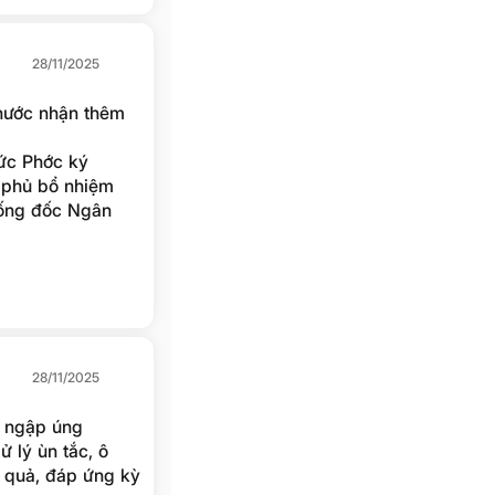
28/11/2025
nước nhận thêm
ức Phớc ký
 phủ bổ nhiệm
ống đốc Ngân
ữ chức Ủy viên
nh sách xã hội.
28/11/2025
à ngập úng
 lý ùn tắc, ô
u quả, đáp ứng kỳ