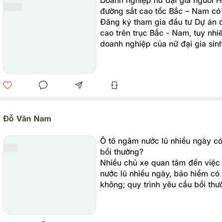
Doanh nghiệp nữ đại gia người H
đường sắt cao tốc Bắc – Nam có
Đăng ký tham gia đầu tư Dự án 
cao trên trục Bắc - Nam, tuy nhi
doanh nghiệp của nữ đại gia sin
Hà Nội bị đánh giá chưa có tài l
năng lực tài chính rõ ràng, các đ
cũng rất mơ hồ.
Đỗ Văn Nam
Ô tô ngâm nước lũ nhiều ngày c
bồi thường?
Nhiều chủ xe quan tâm đến việc 
nước lũ nhiều ngày, bảo hiểm có 
không; quy trình yêu cầu bồi th
thế nào?