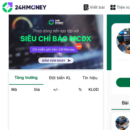
Viết bài
Tiện í
Tăng trưởng
Đột biến KL
Tín hiệu
Mã
Giá
+/-
%
KLGD
Bài 