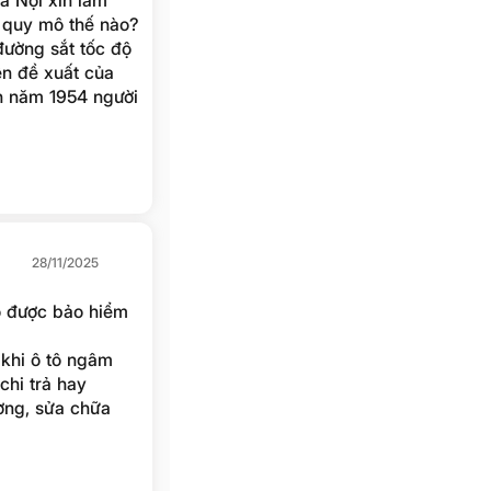
à Nội xin làm
 quy mô thế nào?
đường sắt tốc độ
ên đề xuất của
h năm 1954 người
iệu chứng minh
ề xuất về tiến độ
28/11/2025
ó được bảo hiểm
khi ô tô ngâm
chi trả hay
ường, sửa chữa