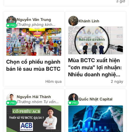
3 giờ
Nguyễn Văn Trung
Khánh Linh
(Trưởng phòng kinh
PRO
doanh công ty VPS)
Mùa BCTC xuất hiện
Chọn cổ phiếu ngành
"cơn mưa" lợi nhuận:
bán lẻ sau mùa BCTC
Nhiều doanh nghiệp
lãi gấp 2-4 lần
Hôm qua
2 ngày
Nguyễn Hải Thành
Quốc Nhật Capital
(Trưởng nhóm Tư vấn
PRO
PRO
đầu tư FPTS)