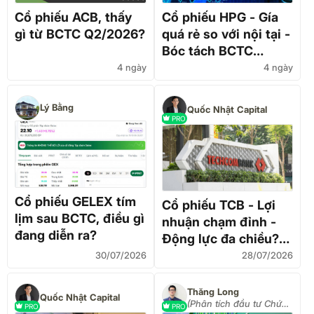
Cổ phiếu ACB, thấy
Cổ phiếu HPG - Gía
gì từ BCTC Q2/2026?
quá rẻ so với nội tại -
Bóc tách BCTC
Q2/2026
4 ngày
4 ngày
Lý Bằng
Quốc Nhật Capital
PRO
Cổ phiếu GELEX tím
Cổ phiếu TCB - Lợi
lịm sau BCTC, điều gì
nhuận chạm đỉnh -
đang diễn ra?
Động lực đa chiều?
Bóc tách BCTC
30/07/2026
28/07/2026
Q2/2026
Thăng Long
Quốc Nhật Capital
(Phân tích đầu tư Chứng
PRO
PRO