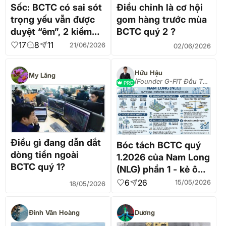
Sốc: BCTC có sai sót
Điều chỉnh là cơ hội
trọng yếu vẫn được
gom hàng trước mùa
duyệt “êm”, 2 kiểm
BCTC quý 2 ?
toán viên bị đình chỉ
17
8
11
21/06/2026
02/06/2026
Hữu Hậu
My Lăng
(Founder G-FIT Đầu Tư
PRO
Tăng Trưởng)
Điều gì đang dẫn dắt
Bóc tách BCTC quý
dòng tiền ngoài
1.2026 của Nam Long
BCTC quý 1?
(NLG) phần 1 - kẻ ôm
hàng giữa thời điểm
6
26
15/05/2026
18/05/2026
mặt bằng lãi suất
tăng!
Đinh Văn Hoàng
Dương