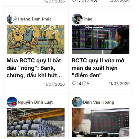
17
2
3
12/07/2026
15/07/2026
Hoàng Đình Phúc
Thảo
Mùa BCTC quý II bắt
BCTC quý II vừa mở
đầu "nóng": Bank,
màn đã xuất hiện
chứng, dầu khí bứt
"điểm đen"
phá
14
5
11/07/2026
11/07/2026
Nguyễn Đình Luật
Đinh Văn Hoàng