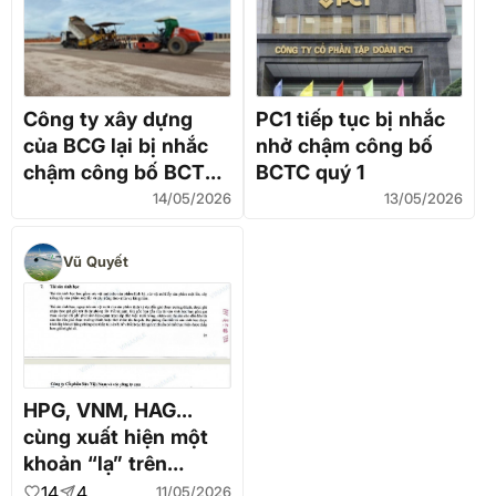
Công ty xây dựng
PC1 tiếp tục bị nhắc
của BCG lại bị nhắc
nhở chậm công bố
chậm công bố BCTC
BCTC quý 1
quý 1
14/05/2026
13/05/2026
Vũ Quyết
HPG, VNM, HAG...
cùng xuất hiện một
khoản “lạ” trên
BCTC?
14
4
11/05/2026