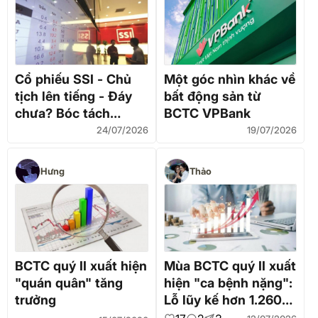
khoán)
Cổ phiếu SSI - Chủ
Một góc nhìn khác về
tịch lên tiếng - Đáy
bất động sản từ
chưa? Bóc tách
BCTC VPBank
BCTC Q2/2026
24/07/2026
19/07/2026
Hưng
Thảo
BCTC quý II xuất hiện
Mùa BCTC quý II xuất
"quán quân" tăng
hiện "ca bệnh nặng":
trưởng
Lỗ lũy kế hơn 1.260
tỷ, vốn chủ âm