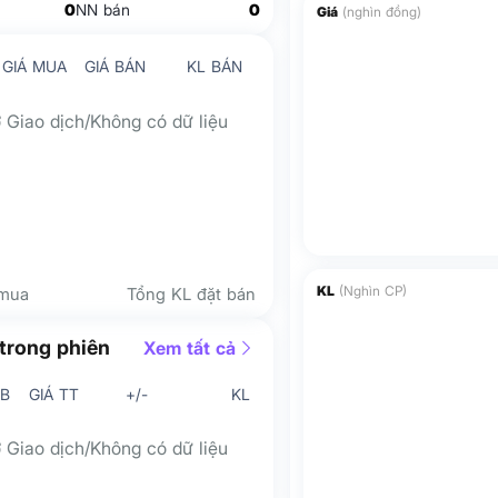
0
NN bán
0
Giá
(nghìn đồng)
GIÁ MUA
GIÁ BÁN
KL BÁN
 Giao dịch/Không có dữ liệu
KL
(Nghìn CP)
 mua
Tổng KL đặt bán
trong phiên
Xem tất cả
/B
GIÁ TT
+/-
KL
 Giao dịch/Không có dữ liệu