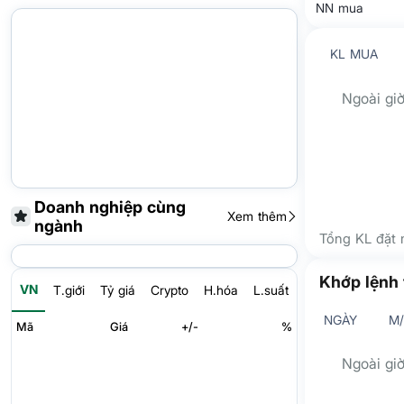
NN mua
KL MUA
Ngoài giờ
Doanh nghiệp cùng
Xem thêm
ngành
Tổng KL đặt
Khớp lệnh 
VN
T.giới
Tỷ giá
Crypto
H.hóa
L.suất
NGÀY
M
Mã
Giá
+/-
%
Ngoài giờ