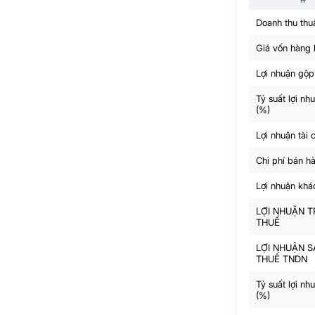
Doanh thu thu
Giá vốn hàng
Lợi nhuận gộp
Tỷ suất lợi nh
(%)
Lợi nhuận tài 
Chi phí bán h
Lợi nhuận khá
LỢI NHUẬN 
THUẾ
LỢI NHUẬN S
THUẾ TNDN
Tỷ suất lợi nh
(%)