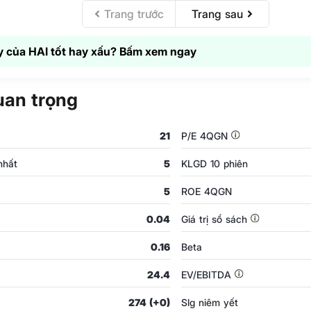
Trang trước
Trang sau
 của HAI tốt hay xấu? Bấm xem ngay
uan trọng
21
P/E 4QGN
nhất
5
KLGD 10 phiên
5
ROE 4QGN
0.04
Giá trị sổ sách
0.16
Beta
24.4
EV/EBITDA
274 (+0)
Slg niêm yết