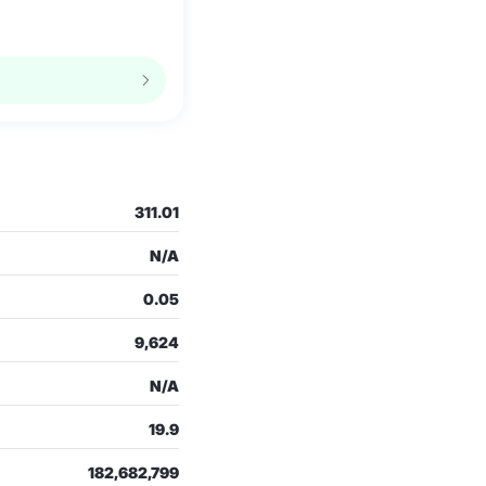
311.01
N/A
0.05
9,624
N/A
19.9
182,682,799