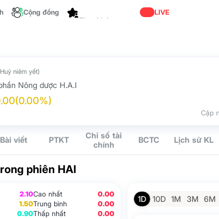
ch
Cộng đồng
Dành cho bạn
LIVE
Huỷ niêm yết)
phần Nông dược H.A.I
.00
(0.00%)
Cập n
Chỉ số tài
Bài viết
PTKT
BCTC
Lịch sử KL
chính
trong phiên HAI
2.10
Cao nhất
0.00
1D
10D
1M
3M
6M
1.50
Trung bình
0.00
0.90
Thấp nhất
0.00