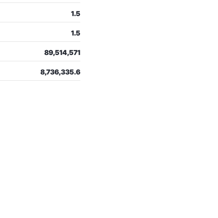
1.5
1.5
89,514,571
8,736,335.6