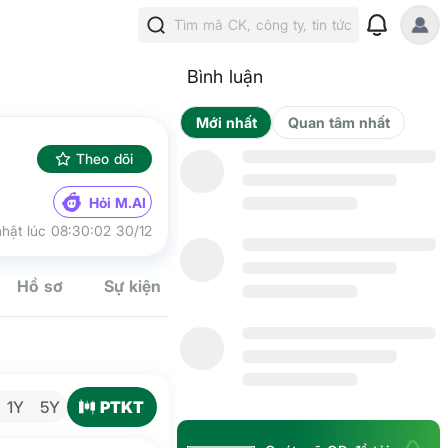
Tìm mã CK, công ty, tin tức
Bình luận
Mới nhất
Qua
Theo dõi
Hỏi M.AI
hật lúc 08:30:02 30/12
Hồ sơ
Sự kiện
Tín hiệu
Kế hoạch
Cộng đồn
PTKT
1Y
5Y