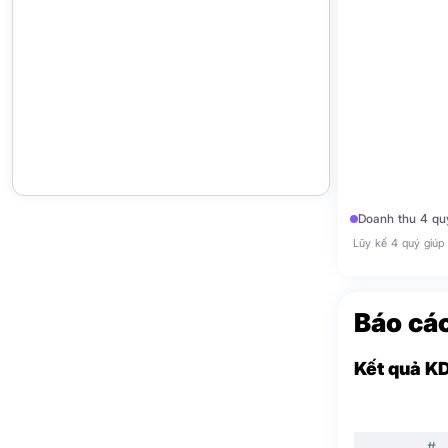
Doanh thu 4 qu
Lũy kế 4 quý giúp 
Báo cáo
Kết quả K
#