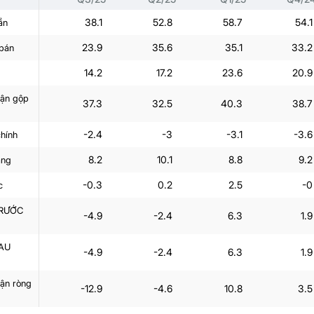
38.1
52.8
58.7
54.1
ần
23.9
35.6
35.1
33.2
 bán
14.2
17.2
23.6
20.9
uận gộp
37.3
32.5
40.3
38.7
-2.4
-3
-3.1
-3.6
chính
8.2
10.1
8.8
9.2
àng
-0.3
0.2
2.5
-0
c
TRƯỚC
-4.9
-2.4
6.3
1.9
AU
-4.9
-2.4
6.3
1.9
uận ròng
-12.9
-4.6
10.8
3.5