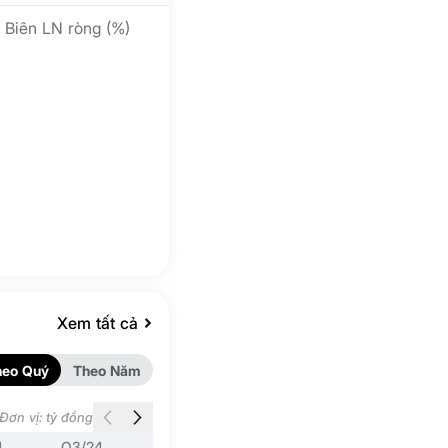
Biên LN ròng (%)
Xem tất cả
heo Quý
Theo Năm
Đơn vị: tỷ đồng
4
Q3/24
Q2/24
Q1/24
Q4/23