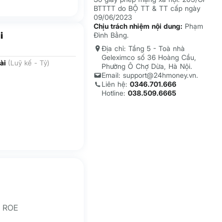
BTTTT do BỘ TT & TT cấp ngày
09/06/2023
Chịu trách nhiệm nội dung:
Phạm
i
Đình Bằng.
Địa chỉ: Tầng 5 - Toà nhà
Geleximco số 36 Hoàng Cầu,
ài
(Luỹ kế - Tỷ)
Phường Ô Chợ Dừa, Hà Nội.
Email: support@24hmoney.vn.
Liên hệ:
0346.701.666
Hotline:
038.509.6665
ROE