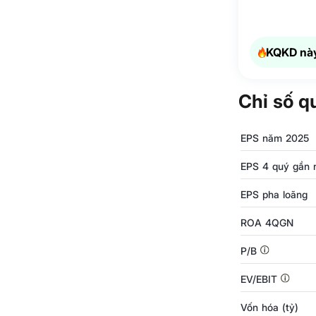
KQKD này
Chỉ số q
EPS năm 2025
EPS 4 quý gần 
EPS pha loãng
ROA 4QGN
P/B
EV/EBIT
Vốn hóa (tỷ)