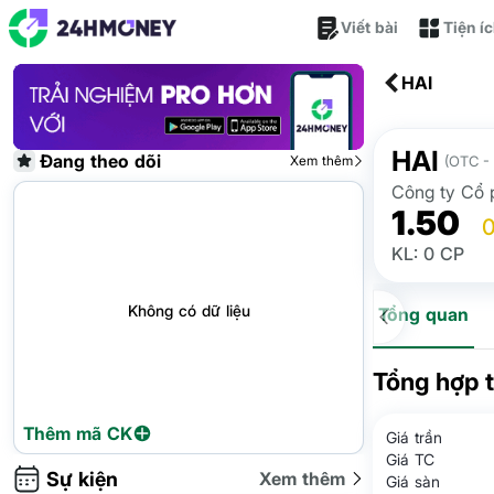
Viết bài
Tiện í
HAI
HAI
Đang theo dõi
Xem thêm
(OTC - 
Công ty Cổ 
1.50
0
KL: 0 CP
Không có dữ liệu
Tổng quan
Tổng hợp 
Thêm mã CK
Giá trần
Giá TC
Sự kiện
Xem thêm
Giá sàn