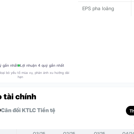
EPS pha loãng
ý gần nhất
Lợi nhuận 4 quý gần nhất
loại bỏ yếu tố mùa vụ, phản ánh xu hướng dài
hạn
 tài chính
D
Cân đối KT
LC Tiền tệ
T
Q3/25
Q2/25
Q1/25
Q4/2