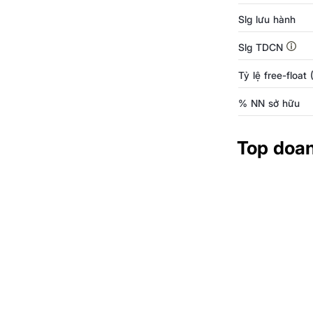
Slg lưu hành
Slg TDCN
Tỷ lệ free-float
% NN sở hữu
Top doa