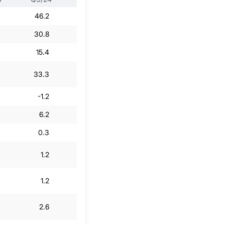
46.2
58.5
48.9
48.2
30.8
40.6
34.3
36.4
15.4
17.9
14.6
11.7
33.3
30.5
29.8
24.4
-1.2
-3.9
-4
-5.9
6.2
7.2
3.6
9.5
0.3
-0.3
-0.6
0
1.2
-0.1
0.8
-10
1.2
-0.1
0.8
-10
2.6
-0.2
1.6
-20.8