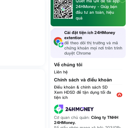
Quét mã QR để tải app
24HMoney - Giúp bạn
đầu tư an toàn, hiệu
quả
Cài đặt tiện ích 24HMoney
extention
để theo dõi thị trường và mã
chứng khoán mọi nơi trên trình
duyệt Chrome
Về chúng tôi
Liên hệ
Chính sách và điều khoản
Điều khoản & chính sách SD
Xem HDSD để tận dụng tối đa
tiện ích
Cơ quan chủ quản:
Công ty TNHH
24HMoney.
Số giấy phép mạng xã hội: 203/GP-