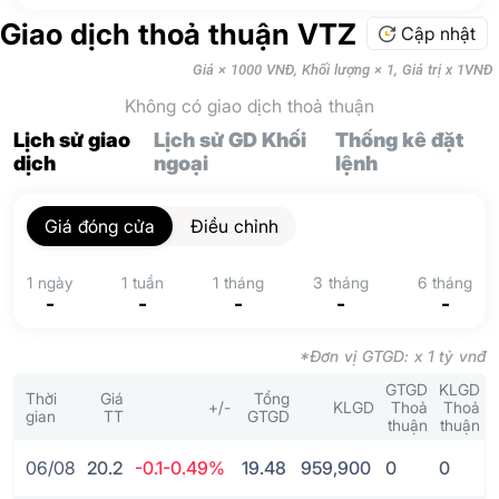
Giao dịch thoả thuận VTZ
Cập nhật
Giá × 1000 VNĐ, Khối lượng × 1, Giá trị x 1VNĐ
Không có giao dịch thoả thuận
Lịch sử giao
Lịch sử GD Khối
Thống kê đặt
dịch
ngoại
lệnh
Giá đóng cửa
Điều chỉnh
1 ngày
1 tuần
1 tháng
3 tháng
6 tháng
-
-
-
-
-
*Đơn vị GTGD: x 1 tỷ vnđ
GTGD
KLGD
Thời
Giá
Tổng
+/-
KLGD
Thoả
Thoả
gian
TT
GTGD
thuận
thuận
06/08
20.2
-0.1
-0.49%
19.48
959,900
0
0