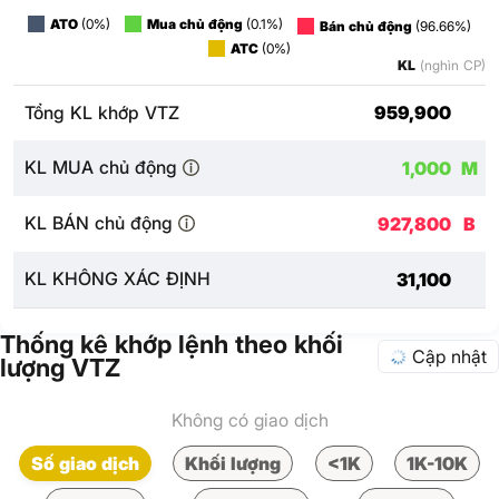
ATO
(0%)
Mua chủ động
(0.1%)
Bán chủ động
(96.66%)
ATC
(0%)
KL
(nghìn CP)
Tổng KL khớp VTZ
959,900
KL MUA chủ động
1,000
M
KL BÁN chủ động
927,800
B
KL KHÔNG XÁC ĐỊNH
31,100
Thống kê khớp lệnh theo khối
Cập nhật
lượng VTZ
Không có giao dịch
Số giao dịch
Khối lượng
<1K
1K-10K