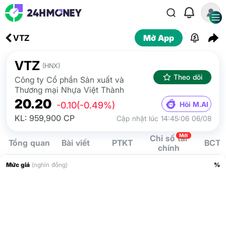
VTZ
Mở App
VTZ
(HNX)
Theo dõi
Công ty Cổ phần Sản xuất và
Thương mại Nhựa Việt Thành
20.20
Hỏi M.AI
-0.10
(-0.49%)
KL: 959,900 CP
Cập nhật lúc 14:45:06 06/08
Mới
Chỉ số tài
Tổng quan
Bài viết
PTKT
BCTC
chính
Mức giá
(nghìn đồng)
%