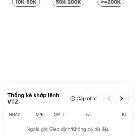
10K-50K
50K-200K
>=200K
Thống kê khớp lệnh
Cập nhật
VTZ
NGÀY
M/B
GIÁ TT
+/-
KL
Ngoài giờ Giao dịch/Không có dữ liệu