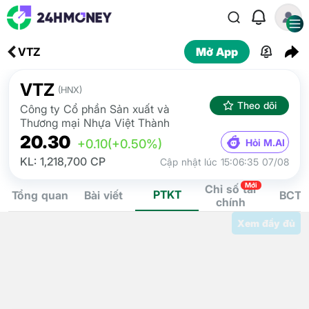
VTZ
Mở App
VTZ
(HNX)
Theo dõi
Công ty Cổ phần Sản xuất và
Thương mại Nhựa Việt Thành
20.30
Hỏi M.AI
+0.10
(+0.50%)
KL: 1,218,700 CP
Cập nhật lúc 15:06:35 07/08
Mới
Chỉ số tài
PTKT
Tổng quan
Bài viết
BCTC
chính
Xem đầy đủ