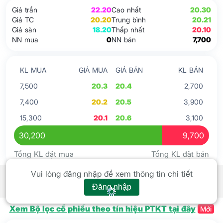
Giá trần
22.20
Cao nhất
20.30
Giá TC
20.20
Trung bình
20.21
Giá sàn
18.20
Thấp nhất
20.10
NN mua
0
NN bán
7,700
KL MUA
GIÁ MUA
GIÁ BÁN
KL BÁN
7,500
20.3
20.4
2,700
7,400
20.2
20.5
3,900
15,300
20.1
20.6
3,100
30,200
9,700
Tổng KL đặt mua
Tổng KL đặt bán
Tín hiệu kỹ thuật
Xem tất cả
Vui lòng đăng nhập để xem thông tin chi tiết
Đăng nhập
Xem Bộ lọc cổ phiếu theo tín hiệu PTKT tại đây
Mới