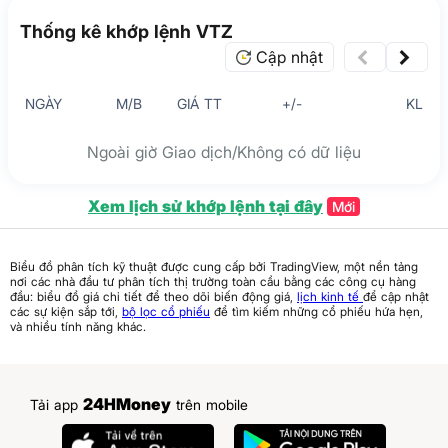
Thống kê khớp lệnh VTZ
Cập nhật
NGÀY
M/B
GIÁ TT
+/-
KL
Ngoài giờ Giao dịch/Không có dữ liệu
Xem lịch sử khớp lệnh tại đây
Mới
Biểu đồ phân tích kỹ thuật được cung cấp bởi TradingView, một nền tảng
nơi các nhà đầu tư phân tích thị trường toàn cầu bằng các công cụ hàng
đầu: biểu đồ giá chi tiết để theo dõi biến động giá,
lịch kinh tế
để cập nhật
các sự kiện sắp tới,
bộ lọc cổ phiếu
để tìm kiếm những cổ phiếu hứa hẹn,
và nhiều tính năng khác.
24HMoney
Tải app
trên mobile