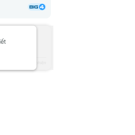
iết
g giá trị GD trong phiên