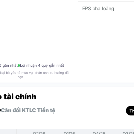
EPS pha loãng
ý gần nhất
Lợi nhuận 4 quý gần nhất
loại bỏ yếu tố mùa vụ, phản ánh xu hướng dài
hạn
 tài chính
D
Cân đối KT
LC Tiền tệ
T
Q2/26
Q1/26
Q4/25
Q3/2