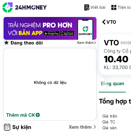
Viết bài
Tiện í
VTO
VTO
Đang theo dõi
Xem thêm
(HOSE
Công ty Cổ 
10.40
KL: 33,700 
Không có dữ liệu
Tổng quan
Tổng hợp 
Thêm mã CK
Giá trần
Giá TC
Sự kiện
Xem thêm
Giá sàn