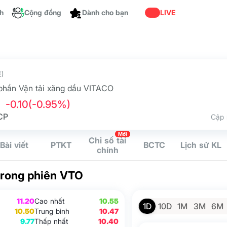
ch
Cộng đồng
LIVE
Dành cho bạn
)
phần Vận tải xăng dầu VITACO
-0.10
(-0.95%)
CP
Cập 
Mới
Chỉ số tài
Bài viết
PTKT
BCTC
Lịch sử KL
chính
trong phiên VTO
11.20
Cao nhất
10.55
1D
10D
1M
3M
6M
10.50
Trung bình
10.47
9.77
Thấp nhất
10.40