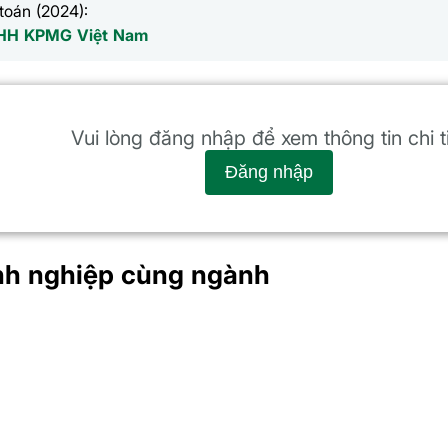
toán (2024):
HH KPMG Việt Nam
ê giao dịch
Vui lòng đăng nhập để xem thông tin chi t
GTGD Tự doanh
Nước ngoài
Cá nhân
Tổ chức
Đăng nhập
Tổn
nh nghiệp cùng ngành