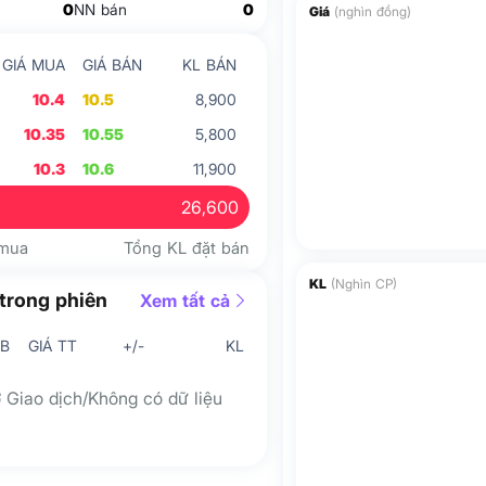
0
NN bán
0
Giá
(nghìn đồng)
GIÁ MUA
GIÁ BÁN
KL BÁN
10.4
10.5
8,900
10.35
10.55
5,800
10.3
10.6
11,900
26,600
 mua
Tổng KL đặt bán
KL
(Nghìn CP)
trong phiên
Xem tất cả
/B
GIÁ TT
+/-
KL
 Giao dịch/Không có dữ liệu