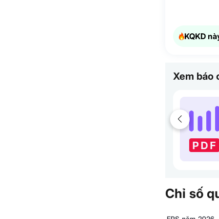
KQKD này
Xem báo c
Chỉ số q
EPS năm 2026