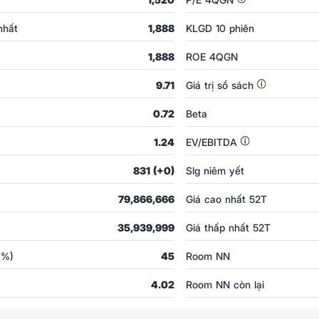
nhất
1,888
KLGD 10 phiên
1,888
ROE 4QGN
9.71
Giá trị sổ sách
0.72
Beta
1.24
EV/EBITDA
831 (+0)
Slg niêm yết
79,866,666
Giá cao nhất 52T
35,939,999
Giá thấp nhất 52T
 (%)
45
Room NN
4.02
Room NN còn lại