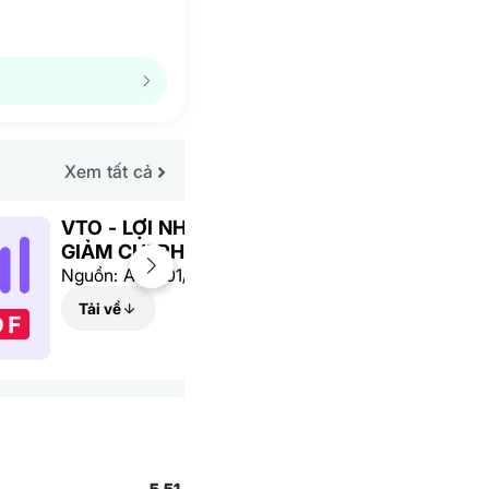
Xem tất cả
VTO - LỢI NHUẬN TĂNG MẠNH NHỜ
GIẢM CHI PHÍ KHẤU HAO - ABS
Nguồn: ABS-01/08/2024
Tải về
5.51