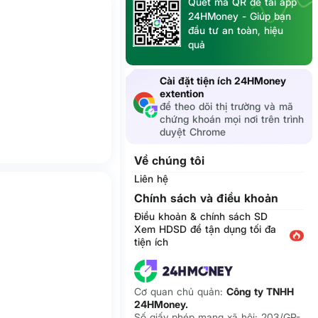
Quét mã QR để tải app
24HMoney - Giúp bạn
đầu tư an toàn, hiệu
quả
Cài đặt tiện ích 24HMoney
extention
để theo dõi thị trường và mã
chứng khoán mọi nơi trên trình
duyệt Chrome
Về chúng tôi
Liên hệ
Chính sách và điều khoản
Điều khoản & chính sách SD
Xem HDSD để tận dụng tối đa
tiện ích
Cơ quan chủ quản:
Công ty TNHH
24HMoney.
Số giấy phép mạng xã hội: 203/GP-