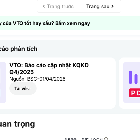
Trang trước
Trang sau
 của VTO tốt hay xấu? Bấm xem ngay
áo phân tích
VTO: Báo cáo cập nhật KQKD
Q4/2025
Nguồn: BSC-01/04/2026
Tải về
uan trọng
1,520
P/E 4QGN