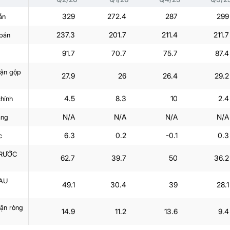
329
272.4
287
299
ần
237.3
201.7
211.4
211.7
 bán
91.7
70.7
75.7
87.4
uận gộp
27.9
26
26.4
29.2
4.5
8.3
10
2.4
chính
N/A
N/A
N/A
N/A
àng
6.3
0.2
-0.1
0.3
c
TRƯỚC
62.7
39.7
50
36.2
AU
49.1
30.4
39
28.1
uận ròng
14.9
11.2
13.6
9.4