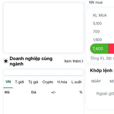
NN mua
KL MUA
5,100
700
1,600
7,400
Doanh nghiệp cùng
Tổng KL đặt
Xem thêm
ngành
Khớp lệnh 
NGÀY
M
VN
T.giới
Tỷ giá
Crypto
H.hóa
L.suất
Mã
Giá
+/-
%
Ngoài giờ