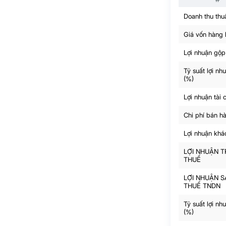
Doanh thu thu
Giá vốn hàng
Lợi nhuận gộp
Tỷ suất lợi nh
(%)
Lợi nhuận tài 
Chi phí bán h
Lợi nhuận khá
LỢI NHUẬN 
THUẾ
LỢI NHUẬN S
THUẾ TNDN
Tỷ suất lợi nh
(%)