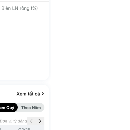
Biên LN ròng (%)
Xem tất cả
heo Quý
Theo Năm
Đơn vị: tỷ đồng
5
Q2/25
Q1/25
Q4/24
Q3/24