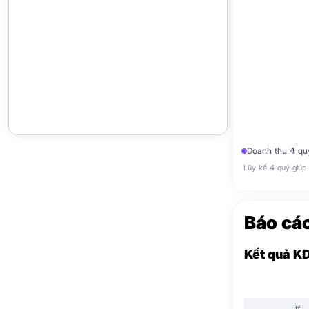
Doanh thu 4 qu
Lũy kế 4 quý giúp 
Báo cáo
Kết quả K
#