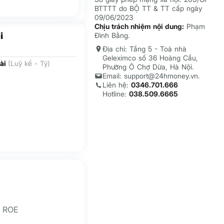
BTTTT do BỘ TT & TT cấp ngày
09/06/2023
Chịu trách nhiệm nội dung:
Phạm
i
Đình Bằng.
Địa chỉ: Tầng 5 - Toà nhà
Geleximco số 36 Hoàng Cầu,
ài
(Luỹ kế - Tỷ)
Phường Ô Chợ Dừa, Hà Nội.
Email: support@24hmoney.vn.
Liên hệ:
0346.701.666
Hotline:
038.509.6665
ROE