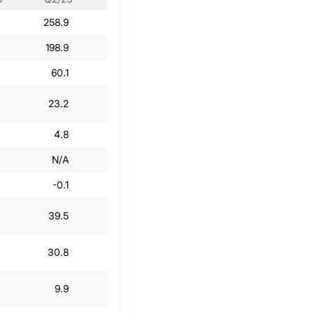
258.9
285
294.1
297.3
198.9
232.1
228.9
231.9
60.1
52.9
65.2
65.4
23.2
18.6
21.6
22
4.8
4.1
-3.4
2.6
N/A
N/A
N/A
N/A
-0.1
0.1
14
-3.7
39.5
25
43.9
25.6
30.8
19.3
34.4
19.4
9.9
6.8
11.2
6.5