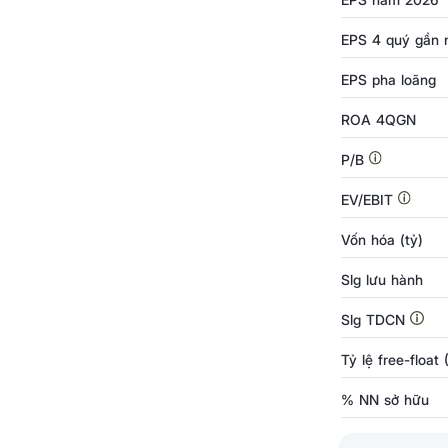
EPS 4 quý gần 
EPS pha loãng
ROA 4QGN
P/B
EV/EBIT
Vốn hóa (tỷ)
Slg lưu hành
Slg TDCN
Tỷ lệ free-float
% NN sở hữu