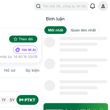
Tìm mã CK, công ty, tin tức
Bình luận
Mới nhất
Qua
Theo dõi
Hỏi M.AI
nhật lúc 14:45:19 05/08
Hồ sơ
Sự kiện
Tín hiệu
Kế hoạch
Cộng đồn
PTKT
1Y
5Y