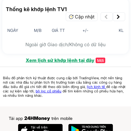
Thống kê khớp lệnh TV1
Cập nhật
NGÀY
M/B
GIÁ TT
+/-
KL
Ngoài giờ Giao dịch/Không có dữ liệu
Xem lịch sử khớp lệnh tại đây
Mới
Biểu đồ phân tích kỹ thuật được cung cấp bởi TradingView, một nền tảng
nơi các nhà đầu tư phân tích thị trường toàn cầu bằng các công cụ hàng
đầu: biểu đồ giá chi tiết để theo dõi biến động giá,
lịch kinh tế
để cập nhật
các sự kiện sắp tới,
bộ lọc cổ phiếu
để tìm kiếm những cổ phiếu hứa hẹn,
và nhiều tính năng khác.
24HMoney
Tải app
trên mobile