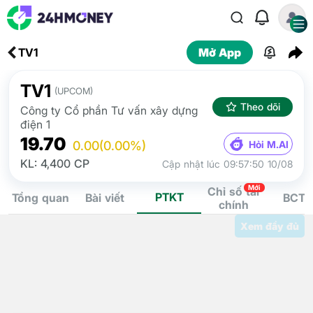
TV1
Mở App
TV1
(UPCOM)
Theo dõi
Công ty Cổ phần Tư vấn xây dựng
điện 1
19.70
Hỏi M.AI
0.00
(0.00%)
KL: 4,400 CP
Cập nhật lúc 09:57:50 10/08
Mới
Chỉ số tài
PTKT
Tổng quan
Bài viết
BCTC
chính
Xem đầy đủ