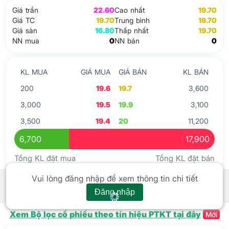
Giá trần
22.60
Cao nhất
19.70
Giá TC
19.70
Trung bình
19.70
Giá sàn
16.80
Thấp nhất
19.70
NN mua
0
NN bán
0
KL MUA
GIÁ MUA
GIÁ BÁN
KL BÁN
200
19.6
19.7
3,600
3,000
19.5
19.9
3,100
3,500
19.4
20
11,200
6,700
17,900
Tổng KL đặt mua
Tổng KL đặt bán
Tín hiệu kỹ thuật
Xem tất cả
Vui lòng đăng nhập để xem thông tin chi tiết
Đăng nhập
Xem Bộ lọc cổ phiếu theo tín hiệu PTKT tại đây
Mới