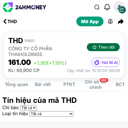
THD
Mở App
THD
(HNX)
Theo dõi
CÔNG TY CỔ PHẦN
THAIHOLDINGS
161.00
Hỏi M.AI
+1.90
(+1.19%)
KL: 65,900 CP
Cập nhật lúc 15:10:04 06/08
Mới
Chỉ số tài
Tổng quan
Bài viết
PTKT
BCTC
chính
Tín hiệu của mã THD
Chỉ báo
Loại tín hiệu