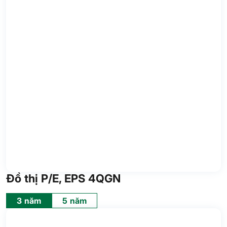
Đồ thị P/E, EPS 4QGN
3 năm
5 năm