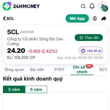
SCL
Mở App
SCL
(UPCOM)
Theo dõi
Công ty Cổ phần Sông Đà Cao
Cường
24.20
Hỏi M.AI
-0.60
(-2.42%)
KL: 159,200 CP
Cập nhật lúc 15:00:05 06/08
Mới
Chỉ số tài
Tổng quan
Bài viết
PTKT
BCTC
chính
Kết quả kinh doanh quý
3 năm
5 năm