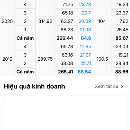
4
71.75
22.78
19.23
3
65.18
20.7
23.37
2020
2
314.92
63.27
20.09
104
17.62
1
66.23
21.03
25.45
Cả năm
266.44
84.6
85.67
4
65.78
21.95
23.03
3
63.16
21.07
19.21
2019
299.75
100.5
2
68.08
22.71
28.84
Cả năm
265.41
88.54
88.66
Hiệu quả kinh doanh
Xem tất cả