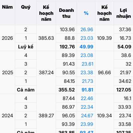
Năm
Quý
Kế
Kế
Doanh
Lợi
hoạch
%
hoạch
thu
nhuận
năm
năm
2
103.96
26.96
37.36
2026
1
385.63
88.8
23.03
109.39
16.73
Luỹ kế
192.76
49.99
54.09
4
89.39
23.08
38.6
3
91.43
23.61
32
2025
2
387.24
90.55
23.38
96.66
21.97
1
84.15
21.73
34.62
Cả năm
355.52
91.81
127.05
4
87.44
22.46
16.1
3
86.97
22.34
33.93
2024
2
389.27
96.05
24.67
109.34
23.74
1
93.39
23.99
33.58
Cả năm
363.85
93.47
107.35