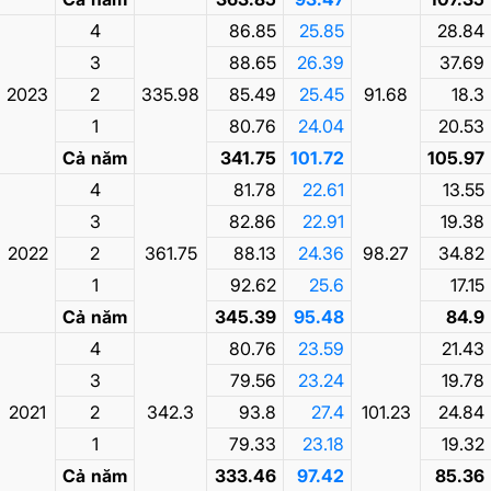
4
86.85
25.85
28.84
3
88.65
26.39
37.69
2023
2
335.98
85.49
25.45
91.68
18.3
1
80.76
24.04
20.53
Cả năm
341.75
101.72
105.97
4
81.78
22.61
13.55
3
82.86
22.91
19.38
2022
2
361.75
88.13
24.36
98.27
34.82
1
92.62
25.6
17.15
Cả năm
345.39
95.48
84.9
4
80.76
23.59
21.43
3
79.56
23.24
19.78
2021
2
342.3
93.8
27.4
101.23
24.84
1
79.33
23.18
19.32
Cả năm
333.46
97.42
85.36