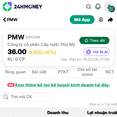
PMW
Mở App
PMW
(UPCOM)
Theo dõi
Công ty cổ phần Cấp nước Phú Mỹ
36.00
Hỏi M.AI
0.00
(0.00%)
KL: 0 CP
Cập nhật lúc 15:00:06 07/08
Chỉ số tài
Tổng quan
Bài viết
PTKT
BCTC
chính
Xem thêm bộ lọc kế hoạch kinh doanh tại đây.
Mới
Đơn vị: x 1 tỷ vnđ
Doanh thu
Lợi nhuận trư