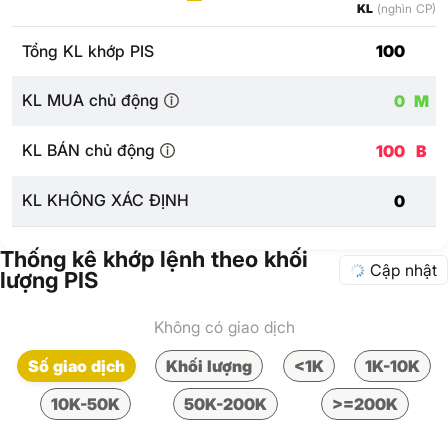
KL
(nghìn CP)
Tổng KL khớp PIS
100
KL MUA chủ động
0
M
KL BÁN chủ động
100
B
KL KHÔNG XÁC ĐỊNH
0
Thống kê khớp lệnh theo khối
Cập nhật
lượng PIS
Không có giao dịch
Số giao dịch
Khối lượng
<1K
1K-10K
10K-50K
50K-200K
>=200K