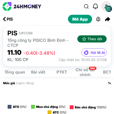
PIS
Mở App
PIS
(UPCOM)
Theo dõi
Tổng công ty PISICO Bình Định -
CTCP
11.10
Hỏi M.AI
-0.40
(-3.48%)
KL: 100 CP
Cập nhật lúc 15:00:05 07/08
Mới
Chỉ số tài
Tổng quan
Bài viết
PTKT
BCTC
chính
Mức giá
(nghìn đồng)
%
ATO
(0%)
Mua chủ động
(0%)
Bán chủ động
(100%)
ATC
(0%)