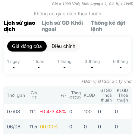
Giá × 1000 VNĐ, Khối lượng × 1, Giá trị x 1VNĐ
Không có giao dịch thoả thuận
Lịch sử giao
Lịch sử GD Khối
Thống kê đặt
dịch
ngoại
lệnh
Giá đóng cửa
Điều chỉnh
1 ngày
1 tuần
1 tháng
3 tháng
6 tháng
-
-
-
-
-
*Đơn vị GTGD: x 1 tỷ vnđ
GTGD
KLGD
Giá
Tổng
Thời gian
+/-
KLGD
Thoả
Thoả
TT
GTGD
thuận
thuận
07/08
11.1
-0.4
-3.48%
0
100
0
0
06/08
11.5
0
0.00%
0
0
0
0