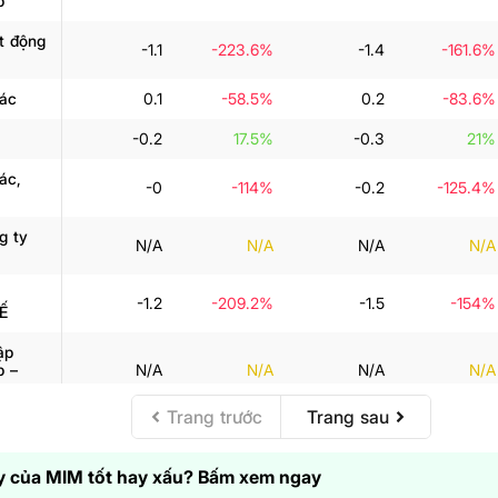
p
ạt động
-1.1
-223.6%
-1.4
-161.6%
ác
0.1
-58.5%
0.2
-83.6%
-0.2
17.5%
-0.3
21%
ác,
-0
-114%
-0.2
-125.4%
g ty
N/A
N/A
N/A
N/A
-1.2
-209.2%
-1.5
-154%
Ế
ập
p –
N/A
N/A
N/A
N/A
Trang trước
Trang sau
ập
p –
N/A
N/A
N/A
N/A
 của MIM tốt hay xấu? Bấm xem ngay