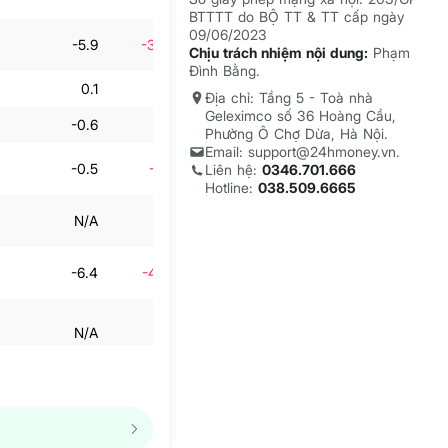
BTTTT do BỘ TT & TT cấp ngày
09/06/2023
-5.9
-383.9%
-3.9
-264.5%
Chịu trách nhiệm nội dung:
Phạm
Đình Bằng.
0.1
-5.3%
0.1
-10.8%
Địa chỉ: Tầng 5 - Toà nhà
Geleximco số 36 Hoàng Cầu,
-0.6
-15.7%
-3.3
-863.8%
Phường Ô Chợ Dừa, Hà Nội.
Email: support@24hmoney.vn.
-0.5
-23.4%
-3.1
-1,632%
Liên hệ:
0346.701.666
Hotline:
038.509.6665
N/A
N/A
N/A
N/A
-6.4
-482.8%
-7
-422.3%
N/A
N/A
N/A
N/A
N/A
N/A
N/A
N/A