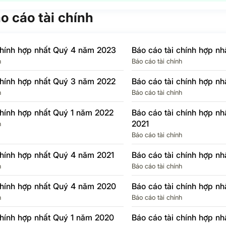
 thu
N/A
N/A
N/A
N/A
nghiệp
áo cáo tài chính
 SAU
-1.2
-209.2%
-1.5
-158.8%
chính hợp nhất Quý 4 năm 2023
Báo cáo tài chính hợp n
cổ
N/A
N/A
N/A
N/A
h
Báo cáo tài chính
ố
chính hợp nhất Quý 3 năm 2022
Báo cáo tài chính hợp n
ủa Cổ
ng ty
-1.2
-209.2%
-1.5
-158.8%
h
Báo cáo tài chính
chính hợp nhất Quý 1 năm 2022
Báo cáo tài chính hợp n
-338
-209%
-447
-158.7%
2021
h
Báo cáo tài chính
chính hợp nhất Quý 4 năm 2021
Báo cáo tài chính hợp n
h
Báo cáo tài chính
chính hợp nhất Quý 4 năm 2020
Báo cáo tài chính hợp n
h
Báo cáo tài chính
chính hợp nhất Quý 1 năm 2020
Báo cáo tài chính hợp n