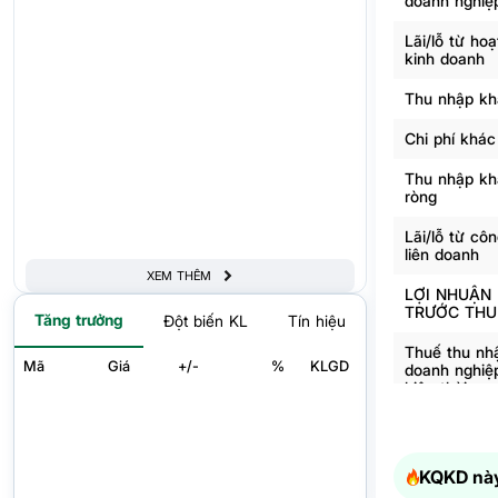
doanh nghiệ
Lãi/lỗ từ ho
kinh doanh
Thu nhập kh
Chi phí khác
Thu nhập kh
ròng
Lãi/lỗ từ côn
liên doanh
XEM THÊM
LỢI NHUẬN
TRƯỚC THU
Tăng trưởng
Đột biến KL
Tín hiệu
Thuế thu nh
Mã
Giá
+/-
%
KLGD
doanh nghiệ
hiện thời
Thuế thu nh
doanh nghiệ
hoãn lại
KQKD này