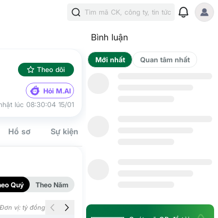
Tìm mã CK, công ty, tin tức
Bình luận
Mới nhất
Qua
Theo dõi
Hỏi M.AI
nhật lúc 08:30:04 15/01
Hồ sơ
Sự kiện
Tín hiệu
Kế hoạch
Cộng đồn
heo Quý
Theo Năm
Đơn vị: tỷ đồng