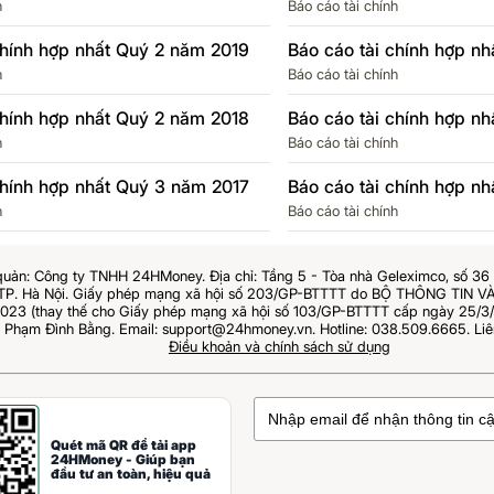
h
Báo cáo tài chính
chính hợp nhất Quý 2 năm 2019
Báo cáo tài chính hợp n
h
Báo cáo tài chính
chính hợp nhất Quý 2 năm 2018
Báo cáo tài chính hợp n
h
Báo cáo tài chính
chính hợp nhất Quý 3 năm 2017
Báo cáo tài chính hợp n
h
Báo cáo tài chính
quản: Công ty TNHH 24HMoney. Địa chỉ: Tầng 5 - Tòa nhà Geleximco, số 3
 TP. Hà Nội. Giấy phép mạng xã hội số 203/GP-BTTTT do BỘ THÔNG TIN
023 (thay thế cho Giấy phép mạng xã hội số 103/GP-BTTTT cấp ngày 25/3/2
: Phạm Đình Bằng. Email: support@24hmoney.vn. Hotline: 038.509.6665. Liê
Điều khoản và chính sách sử dụng
Quét mã QR để tải app
24HMoney - Giúp bạn
đầu tư an toàn, hiệu quả