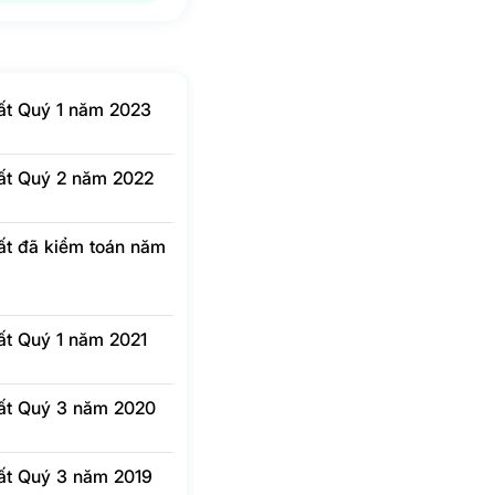
N/A
N/A
N/A
N/A
-6.4
-482.8%
-7
-422.3%
hất Quý 1 năm 2023
N/A
N/A
N/A
N/A
hất Quý 2 năm 2022
-6.4
-482.8%
-7
-422.3%
hất đã kiểm toán năm
-1,878
-483.3%
-2,058
-422.6%
hất Quý 1 năm 2021
hất Quý 3 năm 2020
hất Quý 3 năm 2019