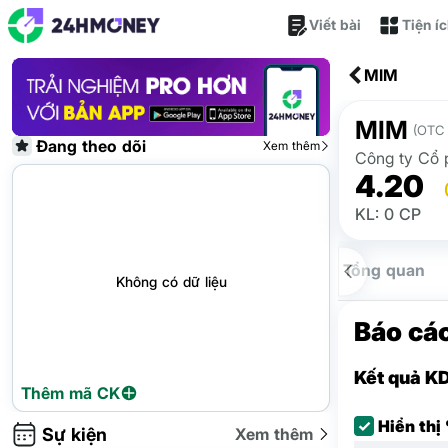
Viết bài
Tiện í
MIM
MIM
(OTC 
Đang theo dõi
Xem thêm
Công ty Cổ 
4.20
KL: 0 CP
Tổng quan
Không có dữ liệu
Báo cáo
Kết quả K
Thêm mã CK
Hiển thị
Sự kiện
Xem thêm