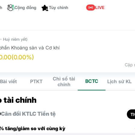
ch
Cộng đồng
LIVE
Tùy chỉnh
- Huỷ niêm yết)
phần Khoáng sản và Cơ khí
0.00
(0.00%)
Cập 
Chỉ số tài
BCTC
Bài viết
PTKT
Lịch sử KL
chính
 tài chính
D
Cân đối KT
LC Tiền tệ
T
 % tăng/giảm so với cùng kỳ