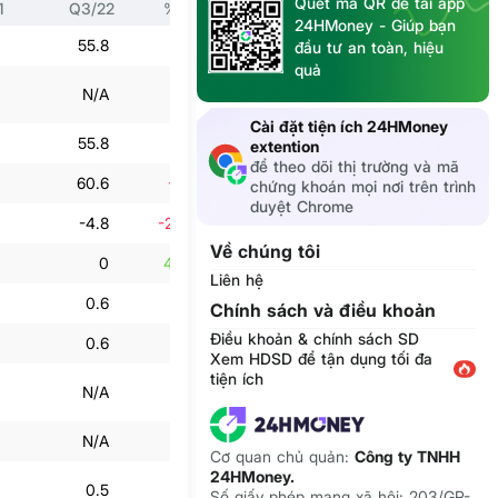
Quét mã QR để tải app
1
Q3/22
% Q3/21
Q2/22
% Q2/21
24HMoney - Giúp bạn
55.8
54%
28.8
-24.3%
đầu tư an toàn, hiệu
quả
N/A
N/A
N/A
N/A
Cài đặt tiện ích 24HMoney
55.8
54%
28.8
-24.3%
extention
để theo dõi thị trường và mã
60.6
-85.9%
30.7
10.1%
chứng khoán mọi nơi trên trình
duyệt Chrome
-4.8
-232.9%
-1.8
-146.3%
Về chúng tôi
0
453.8%
0
-54.6%
Liên hệ
0.6
30.7%
1
-5.6%
Chính sách và điều khoản
Điều khoản & chính sách SD
0.6
30.7%
1
-5.6%
Xem HDSD để tận dụng tối đa
tiện ích
N/A
N/A
N/A
N/A
N/A
N/A
0
72.6%
Cơ quan chủ quản:
Công ty TNHH
24HMoney.
0.5
25.6%
1.1
-59.4%
Số giấy phép mạng xã hội: 203/GP-