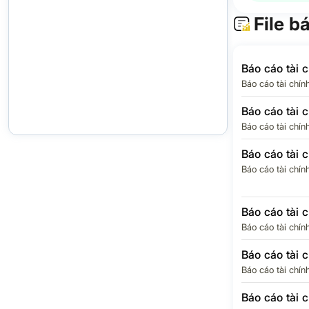
Chi phí thuế
nhập doanh 
File b
LỢI NHUẬN
THUẾ TNDN
Báo cáo tài 
Lợi ích của 
Báo cáo tài chín
đông thiểu s
Báo cáo tài 
Lợi nhuận c
đông của Cô
Báo cáo tài chín
mẹ
Báo cáo tài 
EPS Quý
Báo cáo tài chín
Báo cáo tài 
Báo cáo tài chín
Báo cáo tài 
Báo cáo tài chín
Báo cáo tài 