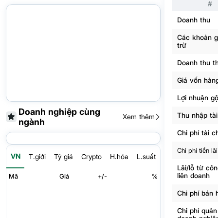
#
Doanh thu
Các khoản 
trừ
Doanh thu t
Giá vốn hàn
Lợi nhuận g
Doanh nghiệp cùng
Thu nhập tài
Xem thêm
ngành
Chi phí tài c
Chi phí tiền lãi
VN
T.giới
Tỷ giá
Crypto
H.hóa
L.suất
Lãi/lỗ từ côn
liên doanh
Mã
Giá
+/-
%
Chi phí bán 
Chi phí quản