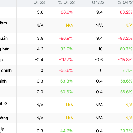
Q1/23
% Q1/22
Q4/22
% Q4/2
3.8
-86.9%
9.4
-83.2%
giảm
N/A
N/A
N/A
N/A
huần
3.8
-86.9%
9.4
-83.2%
g bán
4.2
83.9%
10
80.7%
ộp
-0.4
-117.7%
-0.6
-115.8%
 chính
0
-55.6%
0
71.1%
hính
0.3
63.3%
0.4
58.6%
0.3
63.3%
0.4
58.6%
g ty
N/A
N/A
N/A
N/A
hàng
N/A
N/A
N/A
N/A
 lý
0.3
44.6%
0.4
39.7%