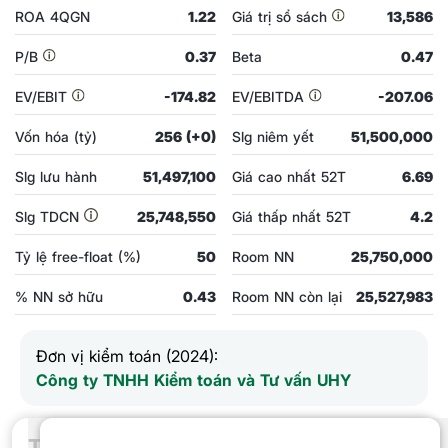
ROA 4QGN
1.22
Giá trị sổ sách
13,586
P/B
0.37
Beta
0.47
EV/EBIT
-174.82
EV/EBITDA
-207.06
Vốn hóa (tỷ)
256 (+0)
Slg niêm yết
51,500,000
Slg lưu hành
51,497,100
Giá cao nhất 52T
6.69
Slg TDCN
25,748,550
Giá thấp nhất 52T
4.2
Tỷ lệ free-float (%)
50
Room NN
25,750,000
% NN sở hữu
0.43
Room NN còn lại
25,527,983
Đơn vị kiểm toán (2024):
Công ty TNHH Kiểm toán và Tư vấn UHY
Thống kê giao dịch