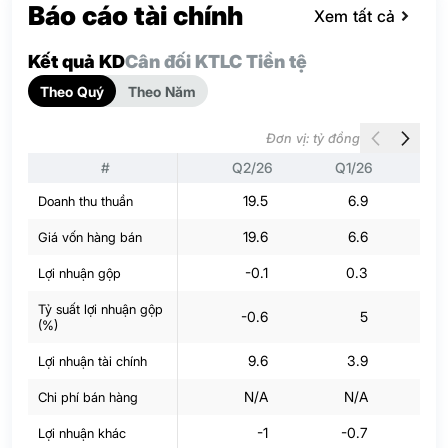
Báo cáo tài chính
Xem tất cả
Kết quả KD
Cân đối KT
LC Tiền tệ
Theo Quý
Theo Năm
Đơn vị: tỷ đồng
#
Q2/26
Q1/26
Q
19.5
6.9
Doanh thu thuần
19.6
6.6
Giá vốn hàng bán
-0.1
0.3
Lợi nhuận gộp
Tỷ suất lợi nhuận gộp
-0.6
5
(%)
9.6
3.9
2
Lợi nhuận tài chính
N/A
N/A
Chi phí bán hàng
-1
-0.7
-
Lợi nhuận khác