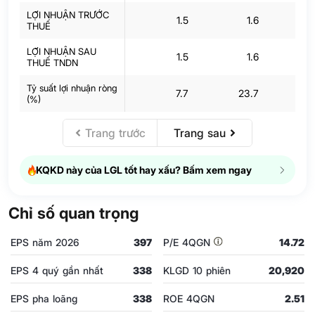
LỢI NHUẬN TRƯỚC
1.5
1.6
THUẾ
LỢI NHUẬN SAU
1.5
1.6
THUẾ TNDN
Tỷ suất lợi nhuận ròng
7.7
23.7
41
(%)
Trang trước
Trang sau
KQKD này của LGL tốt hay xấu? Bấm xem ngay
Chỉ số quan trọng
EPS năm 2026
397
P/E 4QGN
14.72
EPS 4 quý gần nhất
338
KLGD 10 phiên
20,920
EPS pha loãng
338
ROE 4QGN
2.51