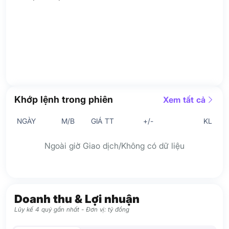
Khớp lệnh trong phiên
Xem tất cả
NGÀY
M/B
GIÁ TT
+/-
KL
Ngoài giờ Giao dịch/Không có dữ liệu
Doanh thu & Lợi nhuận
Lũy kế 4 quý gần nhất - Đơn vị: tỷ đồng