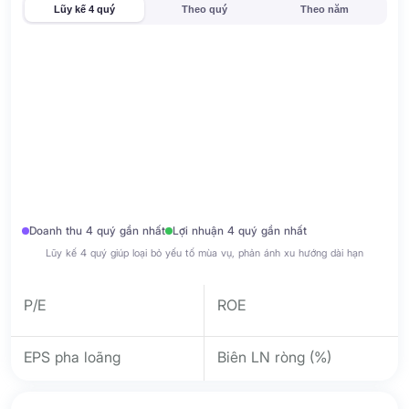
Lũy kế 4 quý
Theo quý
Theo năm
Doanh thu 4 quý gần nhất
Lợi nhuận 4 quý gần nhất
Lũy kế 4 quý giúp loại bỏ yếu tố mùa vụ, phản ánh xu hướng dài hạn
P/E
ROE
EPS pha loãng
Biên LN ròng (%)