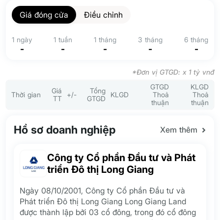
Giá đóng cửa
Điều chỉnh
1 ngày
1 tuần
1 tháng
3 tháng
6 tháng
-
-
-
-
-
*Đơn vị GTGD: x 1 tỷ vnđ
GTGD
KLGD
Giá
Tổng
Thời gian
+/-
KLGD
Thoả
Thoả
TT
GTGD
thuận
thuận
Hồ sơ doanh nghiệp
Xem thêm
Công ty Cổ phần Đầu tư và Phát
triển Đô thị Long Giang
Ngày 08/10/2001, Công ty Cổ phần Đầu tư và
Phát triển Đô thị Long Giang Long Giang Land
được thành lập bởi 03 cổ đông, trong đó cổ đông