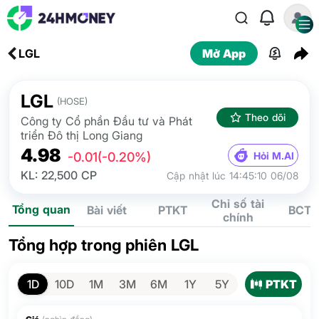
LGL
Mở App
LGL
(HOSE)
Theo dõi
Công ty Cổ phần Đầu tư và Phát
triển Đô thị Long Giang
4.98
Hỏi M.AI
-0.01
(-0.20%)
KL: 22,500 CP
Cập nhật lúc 14:45:10 06/08
Chỉ số tài
Tổng quan
Bài viết
PTKT
BCTC
chính
Tổng hợp trong phiên LGL
PTKT
1D
10D
1M
3M
6M
1Y
5Y