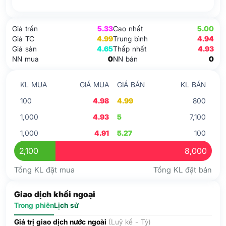
Giá trần
5.33
Cao nhất
5.00
Giá TC
4.99
Trung bình
4.94
Giá sàn
4.65
Thấp nhất
4.93
NN mua
0
NN bán
0
KL MUA
GIÁ MUA
GIÁ BÁN
KL BÁN
100
4.98
4.99
800
1,000
4.93
5
7,100
1,000
4.91
5.27
100
2,100
8,000
Tổng KL đặt mua
Tổng KL đặt bán
Giao dịch khối ngoại
Trong phiên
Lịch sử
Giá trị giao dịch nước ngoài
(Luỹ kế - Tỷ)