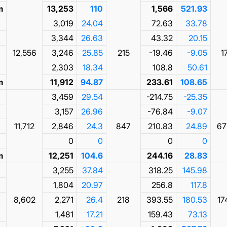
m
13,253
110
1,566
521.93
3,019
24.04
72.63
33.78
3,344
26.63
43.32
20.15
12,556
3,246
25.85
215
-19.46
-9.05
1
2,303
18.34
108.8
50.61
m
11,912
94.87
233.61
108.65
3,459
29.54
-214.75
-25.35
3,157
26.96
-76.84
-9.07
11,712
2,846
24.3
847
210.83
24.89
67
0
0
0
0
m
12,251
104.6
244.16
28.83
3,255
37.84
318.25
145.98
1,804
20.97
256.8
117.8
8,602
2,271
26.4
218
393.55
180.53
17
1,481
17.21
159.43
73.13