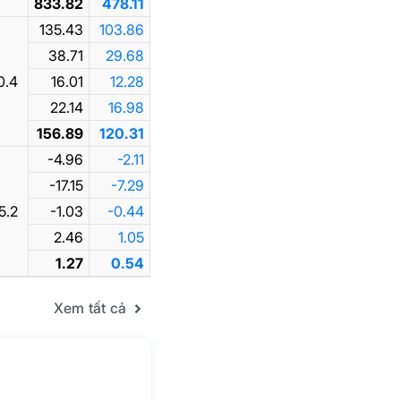
833.82
478.11
135.43
103.86
38.71
29.68
0.4
16.01
12.28
22.14
16.98
156.89
120.31
-4.96
-2.11
-17.15
-7.29
5.2
-1.03
-0.44
2.46
1.05
1.27
0.54
Xem tất cả