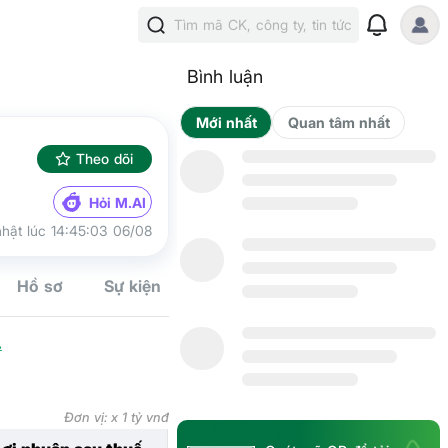
Tìm mã CK, công ty, tin tức
Bình luận
Mới nhất
Qua
Theo dõi
Hỏi M.AI
hật lúc 14:45:03 06/08
Kế hoạch
Hồ sơ
Sự kiện
Tín hiệu
Cộng đồn
.
Đơn vị: x 1 tỷ vnđ