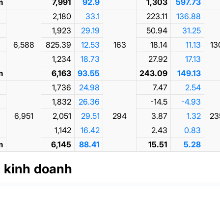
m
7,991
92.9
1,303
597.73
2,180
33.1
223.11
136.88
1,923
29.19
50.94
31.25
6,588
825.39
12.53
163
18.14
11.13
13
1,234
18.73
27.92
17.13
m
6,163
93.55
243.09
149.13
1,736
24.98
7.47
2.54
1,832
26.36
-14.5
-4.93
6,951
2,051
29.51
294
3.87
1.32
23
1,142
16.42
2.43
0.83
m
6,145
88.41
15.51
5.28
 kinh doanh