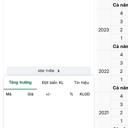
Cả nă
4
3
2023
2
1
Cả nă
4
3
2022
2
XEM THÊM
1
Tăng trưởng
Đột biến KL
Tín hiệu
Cả nă
Mã
Giá
+/-
%
KLGD
4
3
2021
2
1