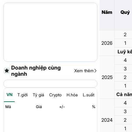
Năm
Quý
2
2026
1
Luỹ k
4
Doanh nghiệp cùng
3
Xem thêm
ngành
2025
2
1
Cả nă
VN
T.giới
Tỷ giá
Crypto
H.hóa
L.suất
4
Mã
Giá
+/-
%
3
2024
2
1