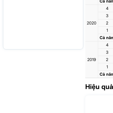
Cả nă
4
3
2020
2
1
Cả nă
4
3
2019
2
1
Cả nă
Hiệu quả