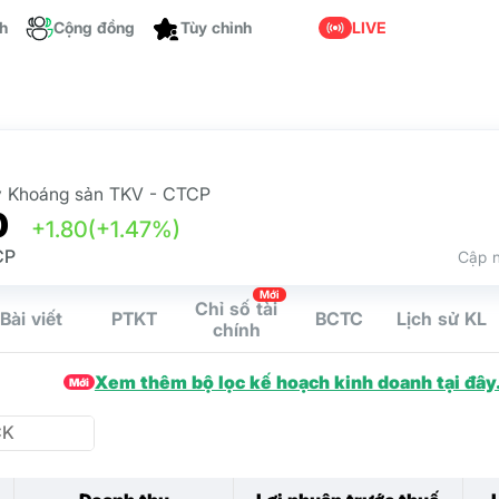
ch
Cộng đồng
LIVE
Tùy chỉnh
y Khoáng sản TKV - CTCP
0
+1.80
(+1.47%)
CP
Cập n
Mới
Chỉ số tài
Bài viết
PTKT
BCTC
Lịch sử KL
chính
Xem thêm bộ lọc kế hoạch kinh doanh tại đây
Mới