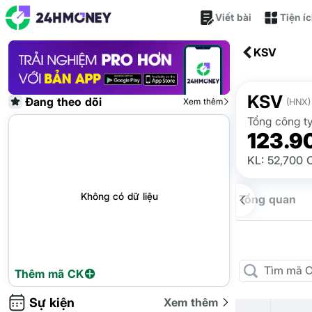
Viết bài
Tiện í
KSV
KSV
Đang theo dõi
Xem thêm
(HNX)
Tổng công t
123.9
KL: 52,700 
Không có dữ liệu
Tổng quan
Thêm mã CK
Sự kiện
Xem thêm