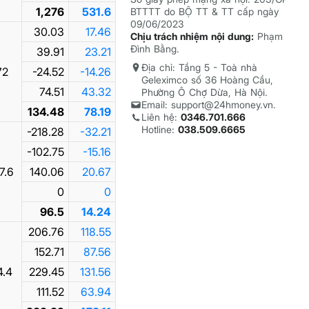
1,276
531.6
BTTTT do BỘ TT & TT cấp ngày
09/06/2023
30.03
17.46
Chịu trách nhiệm nội dung:
Phạm
Đình Bằng.
39.91
23.21
Địa chỉ: Tầng 5 - Toà nhà
72
-24.52
-14.26
Geleximco số 36 Hoàng Cầu,
74.51
43.32
Phường Ô Chợ Dừa, Hà Nội.
Email: support@24hmoney.vn.
134.48
78.19
Liên hệ:
0346.701.666
Hotline:
038.509.6665
-218.28
-32.21
-102.75
-15.16
7.6
140.06
20.67
0
0
96.5
14.24
206.76
118.55
152.71
87.56
4.4
229.45
131.56
111.52
63.94