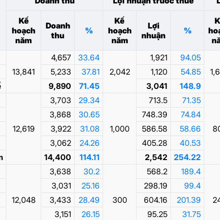
Doanh thu
Lợi nhuận trước thuế
Kế
Kế
K
Doanh
Lợi
hoạch
%
hoạch
%
ho
thu
nhuận
năm
năm
n
4,657
33.64
1,921
94.05
13,841
5,233
37.81
2,042
1,120
54.85
1,
ế
9,890
71.45
3,041
148.9
3,703
29.34
713.5
71.35
3,868
30.65
748.39
74.84
12,619
3,922
31.08
1,000
586.58
58.66
8
3,062
24.26
405.28
40.53
m
14,400
114.11
2,542
254.22
3,638
30.2
568.2
189.4
3,031
25.16
298.19
99.4
12,048
3,433
28.49
300
604.16
201.39
2
3,151
26.15
95.25
31.75