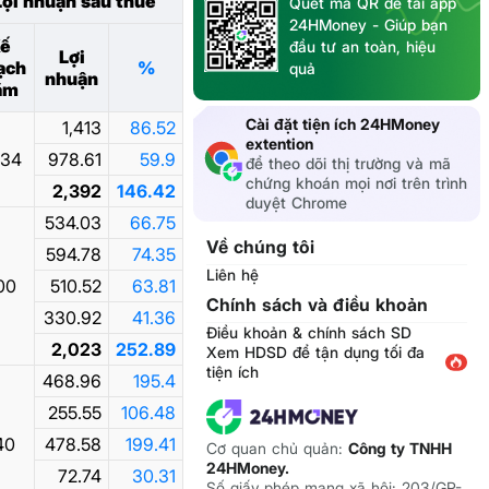
Lợi nhuận sau thuế
Quét mã QR để tải app
24HMoney - Giúp bạn
ế
đầu tư an toàn, hiệu
Lợi
ạch
%
quả
nhuận
ăm
Cài đặt tiện ích 24HMoney
1,413
86.52
extention
634
978.61
59.9
để theo dõi thị trường và mã
chứng khoán mọi nơi trên trình
2,392
146.42
duyệt Chrome
534.03
66.75
Về chúng tôi
594.78
74.35
Liên hệ
00
510.52
63.81
Chính sách và điều khoản
330.92
41.36
Điều khoản & chính sách SD
2,023
252.89
Xem HDSD để tận dụng tối đa
tiện ích
468.96
195.4
255.55
106.48
40
478.58
199.41
Cơ quan chủ quản:
Công ty TNHH
24HMoney.
72.74
30.31
Số giấy phép mạng xã hội: 203/GP-