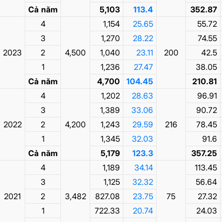
Cả năm
5,103
113.4
352.87
4
1,154
25.65
55.72
3
1,270
28.22
74.55
2023
2
4,500
1,040
23.11
200
42.5
1
1,236
27.47
38.05
Cả năm
4,700
104.45
210.81
4
1,202
28.63
96.91
3
1,389
33.06
90.72
2022
2
4,200
1,243
29.59
216
78.45
1
1,345
32.03
91.6
Cả năm
5,179
123.3
357.25
4
1,189
34.14
113.45
3
1,125
32.32
56.64
2021
2
3,482
827.08
23.75
75
27.32
1
722.33
20.74
24.03