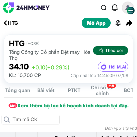
HTG
Mở App
HTG
(HOSE)
Theo dõi
Tổng Công ty Cổ phần Dệt may Hòa
Thọ
34.10
Hỏi M.AI
+0.10
(+0.29%)
KL: 10,700 CP
Cập nhật lúc 14:45:09 07/08
Mới
Chỉ số tài
Tổng quan
Bài viết
PTKT
BCTC
chính
Xem thêm bộ lọc kế hoạch kinh doanh tại đây.
Mới
Đơn vị: x 1 tỷ vnđ