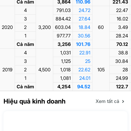
Cả năm
3,864
110.96
221.43
4
791.03
24.72
22.47
3
884.42
27.64
16.02
2020
2
3,200
603.04
18.84
60
3.49
1
977.77
30.56
28.24
Cả năm
3,256
101.76
70.12
4
1,031
22.91
38.8
3
1,125
25
30.84
2019
2
4,500
1,018
22.62
105
28
1
1,081
24.01
24.99
Cả năm
4,254
94.52
122.7
Hiệu quả kinh doanh
Xem tất cả