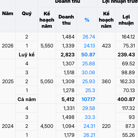
Doanh thu
Lợi nhuận trướ
Năm
Quý
Kế
Kế
Doanh
Lợi
hoạch
%
hoạch
thu
nhuận
năm
năm
2
1,484
26.74
164.12
2026
1
5,550
1,339
24.13
423
75.31
Luỹ kế
2,823
50.87
239.43
4
1,307
25.88
69.52
3
1,518
30.06
98.89
2025
2
5,050
1,309
25.93
360
162.33
1
1,278
25.3
70.13
Cả năm
5,412
107.17
400.87
4
1,331
29.58
117.32
3
1,498
33.3
93
2024
2
4,500
1,094
24.31
220
87.3
1
1,179
26.21
55.26