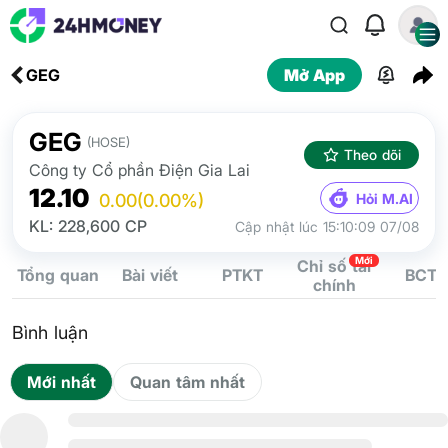
GEG
Mở App
GEG
(HOSE)
Theo dõi
Công ty Cổ phần Điện Gia Lai
12.10
Hỏi M.AI
0.00
(0.00%)
KL: 228,600 CP
Cập nhật lúc 15:10:09 07/08
Mới
Chỉ số tài
Tổng quan
Bài viết
PTKT
BCTC
chính
Bình luận
Mới nhất
Quan tâm nhất