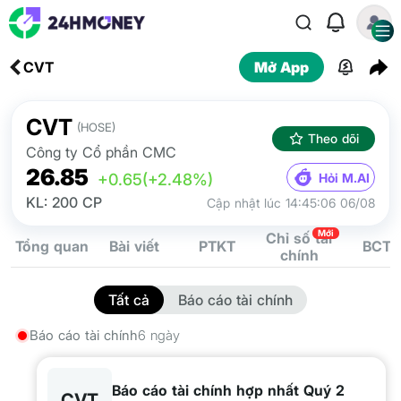
CVT
Mở App
CVT
(HOSE)
Theo dõi
Công ty Cổ phần CMC
26.85
Hỏi M.AI
+0.65
(+2.48%)
KL: 200 CP
Cập nhật lúc 14:45:06 06/08
Mới
Chỉ số tài
Tổng quan
Bài viết
PTKT
BCTC
chính
Tất cả
Báo cáo tài chính
Báo cáo tài chính
6 ngày
Báo cáo tài chính hợp nhất Quý 2
CVT