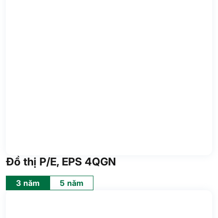
Đồ thị P/E, EPS 4QGN
3 năm
5 năm