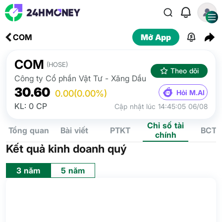
COM
Mở App
COM
(HOSE)
Theo dõi
Công ty Cổ phần Vật Tư - Xăng Dầu
30.60
Hỏi M.AI
0.00
(0.00%)
KL: 0 CP
Cập nhật lúc 14:45:05 06/08
Chỉ số tài
Tổng quan
Bài viết
PTKT
BCTC
chính
Kết quả kinh doanh quý
3 năm
5 năm