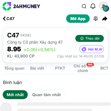
C47
Mở App
C47
(HOSE)
Theo dõi
Công ty Cổ phần Xây dựng 47
8.95
Hỏi M.AI
+0.05
(+0.56%)
KL: 43,900 CP
Cập nhật lúc 14:45:05 07/08
Mới
Chỉ số tài
Tổng quan
Bài viết
PTKT
BCTC
chính
Bình luận
Mới nhất
Quan tâm nhất