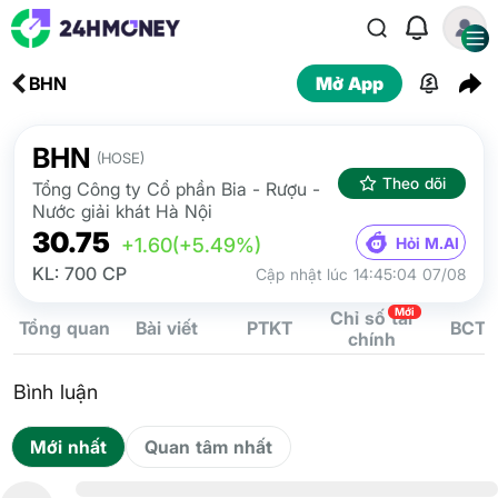
BHN
Mở App
BHN
(HOSE)
Theo dõi
Tổng Công ty Cổ phần Bia - Rượu -
Nước giải khát Hà Nội
30.75
Hỏi M.AI
+1.60
(+5.49%)
KL: 700 CP
Cập nhật lúc 14:45:04 07/08
Mới
Chỉ số tài
Tổng quan
Bài viết
PTKT
BCTC
chính
Bình luận
Mới nhất
Quan tâm nhất