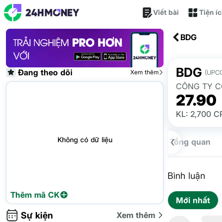
Viết bài
Tiện í
BDG
BDG
Đang theo dõi
Xem thêm
(UPC
CÔNG TY C
27.90
KL: 2,700 C
Không có dữ liệu
Tổng quan
Bình luận
Thêm mã CK
Mới nhất
Sự kiện
Xem thêm