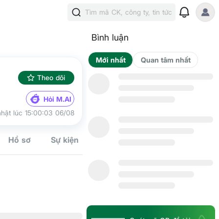
Tìm mã CK, công ty, tin tức
Bình luận
Mới nhất
Qua
Theo dõi
Hỏi M.AI
hật lúc 15:00:03 06/08
Cộng đồn
Hồ sơ
Sự kiện
Tín hiệu
Kế hoạch