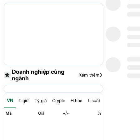
Doanh nghiệp cùng
Xem thêm
ngành
VN
T.giới
Tỷ giá
Crypto
H.hóa
L.suất
Mã
Giá
+/-
%