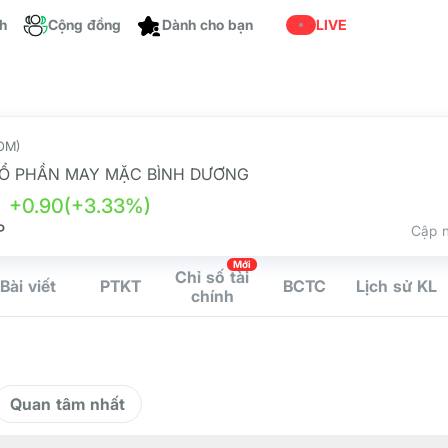
ch
Cộng đồng
Dành cho bạn
LIVE
OM)
Ổ PHẦN MAY MẶC BÌNH DƯƠNG
+0.90
(+3.33%)
P
Cập n
Mới
Chỉ số tài
Bài viết
PTKT
BCTC
Lịch sử KL
chính
Quan tâm nhất