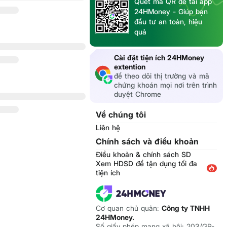
Quét mã QR để tải app
24HMoney - Giúp bạn
đầu tư an toàn, hiệu
quả
Cài đặt tiện ích 24HMoney
extention
để theo dõi thị trường và mã
chứng khoán mọi nơi trên trình
duyệt Chrome
Về chúng tôi
Liên hệ
Chính sách và điều khoản
Điều khoản & chính sách SD
Xem HDSD để tận dụng tối đa
tiện ích
Cơ quan chủ quản:
Công ty TNHH
24HMoney.
Số giấy phép mạng xã hội: 203/GP-